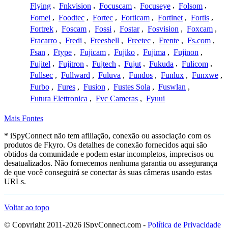
Flying
,
Fnkvision
,
Focuscam
,
Focuseye
,
Folsom
,
Fomei
,
Foodtec
,
Fortec
,
Forticam
,
Fortinet
,
Fortis
,
Fortrek
,
Foscam
,
Fossi
,
Fostar
,
Fosvision
,
Foxcam
,
Fracarro
,
Fredi
,
Freesbell
,
Freetec
,
Frente
,
Fs.com
,
Fsan
,
Ftype
,
Fujicam
,
Fujiko
,
Fujima
,
Fujinon
,
Fujitel
,
Fujitron
,
Fujtech
,
Fujut
,
Fukuda
,
Fulicom
,
Fullsec
,
Fullward
,
Fuluva
,
Fundos
,
Funlux
,
Funxwe
,
Furbo
,
Fures
,
Fusion
,
Fustes Sola
,
Fuswlan
,
Futura Elettronica
,
Fvc Cameras
,
Fyuui
Mais Fontes
* iSpyConnect não tem afiliação, conexão ou associação com os
produtos de Fkyro. Os detalhes de conexão fornecidos aqui são
obtidos da comunidade e podem estar incompletos, imprecisos ou
desatualizados. Não fornecemos nenhuma garantia ou assegurança
de que você conseguirá se conectar às suas câmeras usando estas
URLs.
Voltar ao topo
© Copyright 2011-2026 iSpyConnect.com -
Política de Privacidade