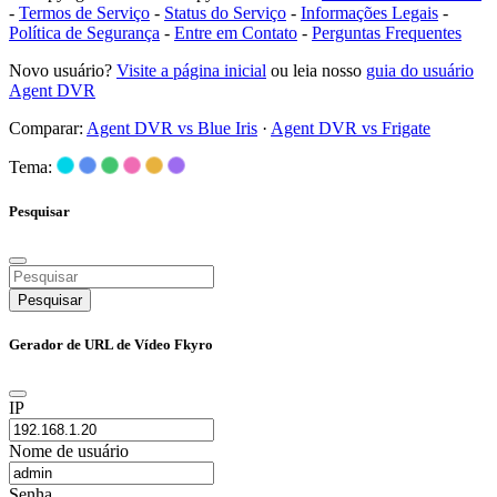
-
Termos de Serviço
-
Status do Serviço
-
Informações Legais
-
Política de Segurança
-
Entre em Contato
-
Perguntas Frequentes
Novo usuário?
Visite a página inicial
ou leia nosso
guia do usuário
Agent DVR
Comparar:
Agent DVR vs Blue Iris
·
Agent DVR vs Frigate
Tema:
Pesquisar
Pesquisar
Gerador de URL de Vídeo Fkyro
IP
Nome de usuário
Senha