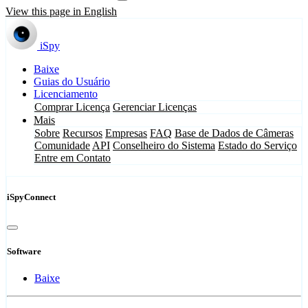
View this page in English
iSpy
Baixe
Guias do Usuário
Licenciamento
Comprar Licença
Gerenciar Licenças
Mais
Sobre
Recursos
Empresas
FAQ
Base de Dados de Câmeras
Comunidade
API
Conselheiro do Sistema
Estado do Serviço
Entre em Contato
iSpyConnect
Software
Baixe