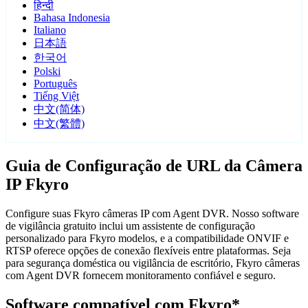
हिन्दी
Bahasa Indonesia
Italiano
日本語
한국어
Polski
Português
Tiếng Việt
中文(简体)
中文(繁體)
Guia de Configuração de URL da Câmera
IP Fkyro
Configure suas Fkyro câmeras IP com Agent DVR. Nosso software
de vigilância gratuito inclui um assistente de configuração
personalizado para Fkyro modelos, e a compatibilidade ONVIF e
RTSP oferece opções de conexão flexíveis entre plataformas. Seja
para segurança doméstica ou vigilância de escritório, Fkyro câmeras
com Agent DVR fornecem monitoramento confiável e seguro.
Software compatível com Fkyro*