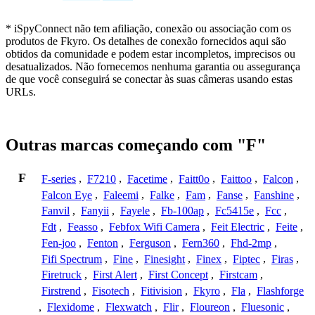
* iSpyConnect não tem afiliação, conexão ou associação com os
produtos de Fkyro. Os detalhes de conexão fornecidos aqui são
obtidos da comunidade e podem estar incompletos, imprecisos ou
desatualizados. Não fornecemos nenhuma garantia ou assegurança
de que você conseguirá se conectar às suas câmeras usando estas
URLs.
Outras marcas começando com "F"
F
F-series
,
F7210
,
Facetime
,
Faitt0o
,
Faittoo
,
Falcon
,
Falcon Eye
,
Faleemi
,
Falke
,
Fam
,
Fanse
,
Fanshine
,
Fanvil
,
Fanyii
,
Fayele
,
Fb-100ap
,
Fc5415e
,
Fcc
,
Fdt
,
Feasso
,
Febfox Wifi Camera
,
Feit Electric
,
Feite
,
Fen-joo
,
Fenton
,
Ferguson
,
Fern360
,
Fhd-2mp
,
Fifi Spectrum
,
Fine
,
Finesight
,
Finex
,
Fiptec
,
Firas
,
Firetruck
,
First Alert
,
First Concept
,
Firstcam
,
Firstrend
,
Fisotech
,
Fitivision
,
Fkyro
,
Fla
,
Flashforge
,
Flexidome
,
Flexwatch
,
Flir
,
Floureon
,
Fluesonic
,