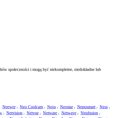
obów społeczności i mogą być niekompletne, niedokładne lub
,
Neewer
,
Neo Coolcam
,
Neos
,
Neostar
,
Neposmart
,
Ness
,
ew
,
Netvision
,
Netvue
,
Netware
,
Netwave
,
Neufusion
,