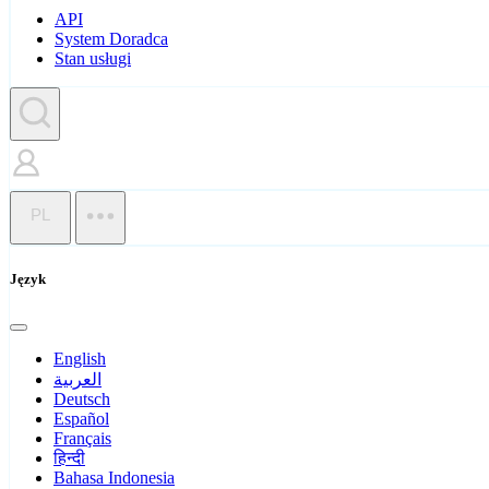
API
System Doradca
Stan usługi
PL
Język
English
العربية
Deutsch
Español
Français
हिन्दी
Bahasa Indonesia