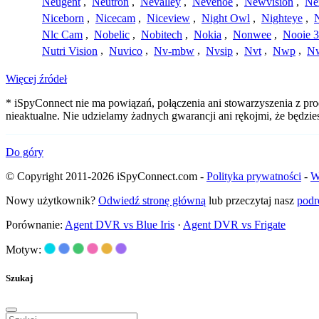
Neugent
,
Neutron
,
Nevalley
,
Nevenoe
,
Newvision
,
Ne
Niceborn
,
Nicecam
,
Niceview
,
Night Owl
,
Nighteye
,
Nlc Cam
,
Nobelic
,
Nobitech
,
Nokia
,
Nonwee
,
Nooie 
Nutri Vision
,
Nuvico
,
Nv-mbw
,
Nvsip
,
Nvt
,
Nwp
,
N
Więcej źródeł
* iSpyConnect nie ma powiązań, połączenia ani stowarzyszenia z pr
nieaktualne. Nie udzielamy żadnych gwarancji ani rękojmi, że będzi
Do góry
© Copyright 2011-2026 iSpyConnect.com -
Polityka prywatności
-
W
Nowy użytkownik?
Odwiedź stronę główną
lub przeczytaj nasz
podr
Porównanie:
Agent DVR vs Blue Iris
·
Agent DVR vs Frigate
Motyw:
Szukaj