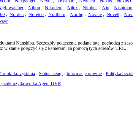
xcom
,
Nexgadget
,
Nexht
,
Nexsmart
,
Nextech
,
Nexus
,
Nexus C
Nightwatcher
,
Nihon
,
Nikodem
,
Nilox
,
Nimbus
,
Nip
,
Nishimon
360
,
Norden
,
Norelco
,
Northern
,
Northq
,
Novate
,
Novell
,
Nov
wsvr
oduktami Nanshiba. Szczegóły połączenia podane tutaj pochodzą z zas
esz w stanie połączyć się z kamerami za pomocą tych adresów URL.
arunki korzystania
-
Status usługi
-
Informacje prawne
-
Polityka bezp
ęcznik użytkownika Agent DVR