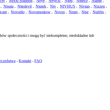
ctv
,
Nexxt Solution
,
Neye
,
Neye3c
,
Ngm
,
Ngteco
,
Niante
,
,
Nisuta
,
Nitedevil
,
Niutek
,
Niv
,
NIVHUS
,
Nivian
,
Nixzen
,
icam
,
Novodio
,
Novomoskow
,
Novus
,
Nram
,
Ntse
,
Nufebs
,
obów społeczności i mogą być niekompletne, niedokładne lub
ieczeństwa
-
Kontakt
-
FAQ