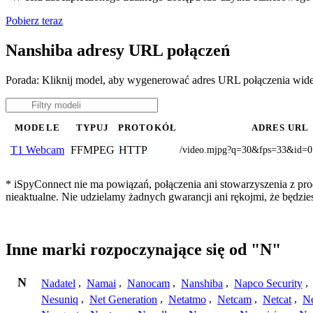
Pobierz teraz
Nanshiba adresy URL połączeń
Porada: Kliknij model, aby wygenerować adres URL połączenia wid
MODELE
TYPUJ
PROTOKÓŁ
ADRES URL
FFMPEG
HTTP
T1 Webcam
/video.mjpg?q=30&fps=33&id=0
* iSpyConnect nie ma powiązań, połączenia ani stowarzyszenia z pr
nieaktualne. Nie udzielamy żadnych gwarancji ani rękojmi, że będzi
Inne marki rozpoczynające się od "N"
N
Nadatel
,
Namai
,
Nanocam
,
Nanshiba
,
Napco Security
,
Nesuniq
,
Net Generation
,
Netatmo
,
Netcam
,
Netcat
,
N