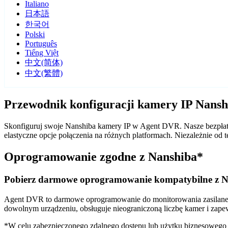
Italiano
日本語
한국어
Polski
Português
Tiếng Việt
中文(简体)
中文(繁體)
Przewodnik konfiguracji kamery IP Nans
Skonfiguruj swoje Nanshiba kamery IP w Agent DVR. Nasze bezpłatn
elastyczne opcje połączenia na różnych platformach. Niezależnie o
Oprogramowanie zgodne z Nanshiba*
Pobierz darmowe oprogramowanie kompatybilne z 
Agent DVR to darmowe oprogramowanie do monitorowania zasilane sz
dowolnym urządzeniu, obsługuje nieograniczoną liczbę kamer i zape
*W celu zabezpieczonego zdalnego dostępu lub użytku biznesoweg