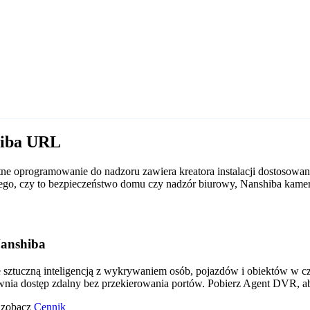
hiba URL
e oprogramowanie do nadzoru zawiera kreatora instalacji dostosowa
d tego, czy to bezpieczeństwo domu czy nadzór biurowy, Nanshiba ka
Nanshiba
tuczną inteligencją z wykrywaniem osób, pojazdów i obiektów w czas
wnia dostęp zdalny bez przekierowania portów. Pobierz Agent DVR, a
o zobacz
Cennik