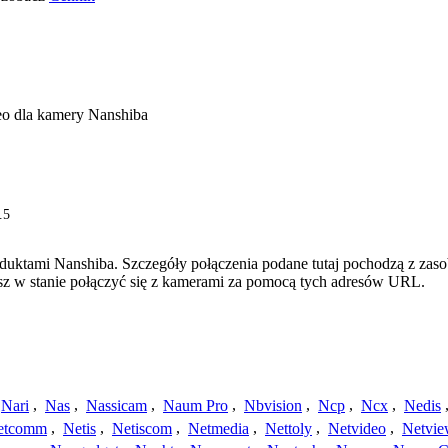
eo dla kamery Nanshiba
.5
oduktami Nanshiba. Szczegóły połączenia podane tutaj pochodzą z zas
esz w stanie połączyć się z kamerami za pomocą tych adresów URL.
Nari
,
Nas
,
Nassicam
,
Naum Pro
,
Nbvision
,
Ncp
,
Ncx
,
Nedis
etcomm
,
Netis
,
Netiscom
,
Netmedia
,
Nettoly
,
Netvideo
,
Netvi