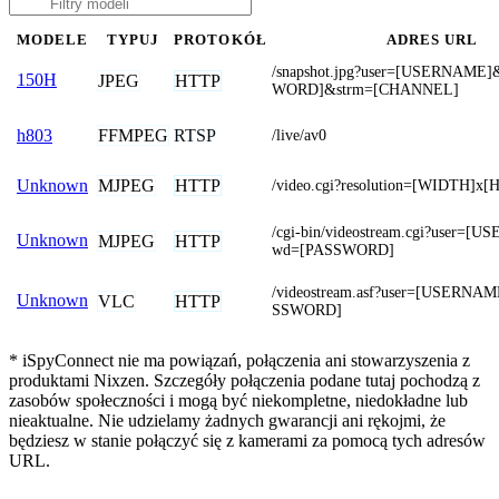
MODELE
TYPUJ
PROTOKÓŁ
ADRES URL
/snapshot.jpg?user=[USERNAME
150H
JPEG
HTTP
WORD]&strm=[CHANNEL]
FFMPEG
RTSP
h803
/live/av0
MJPEG
HTTP
Unknown
/video.cgi?resolution=[WIDTH]x
/cgi-bin/videostream.cgi?user=
Unknown
MJPEG
HTTP
wd=[PASSWORD]
/videostream.asf?user=[USERNA
Unknown
VLC
HTTP
SSWORD]
* iSpyConnect nie ma powiązań, połączenia ani stowarzyszenia z
produktami Nixzen. Szczegóły połączenia podane tutaj pochodzą z
zasobów społeczności i mogą być niekompletne, niedokładne lub
nieaktualne. Nie udzielamy żadnych gwarancji ani rękojmi, że
będziesz w stanie połączyć się z kamerami za pomocą tych adresów
URL.