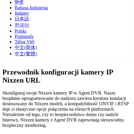
हिन्दी
Bahasa Indonesia
Italiano
日本語
한국어
Polski
Português
Tiếng Việt
中文(简体)
中文(繁體)
Przewodnik konfiguracji kamery IP
Nixzen URL
Skonfiguruj swoje Nixzen kamery IP w Agent DVR. Nasze
bezpłatne oprogramowanie do nadzoru zawiera kreatora instalacji
dostosowany do Nixzen modeli, a kompatybilność ONVIF i RTSP
daje ci elastyczne opcje połączenia na różnych platformach.
Niezależnie od tego, czy to bezpieczeństwo domu czy nadzór
biurowy, Nixzen kamery z Agent DVR zapewniają niezawodny,
bezpieczny monitoring.