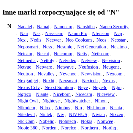
Inne marki rozpoczynające się od "N"
N
Nadatel
,
Namai
,
Nanocam
,
Nanshiba
,
Napco Security
,
Nari
,
Nas
,
Nassicam
,
Naum Pro
,
Nbvision
,
Ncp
,
Ncx
,
Nedis
,
Neewer
,
Neo Coolcam
,
Neos
,
Neostar
,
Neposmart
,
Ness
,
Nesuniq
,
Net Generation
,
Netatmo
,
Netcam
,
Netcat
,
Netcomm
,
Netis
,
Netiscom
,
Netmedia
,
Nettoly
,
Netvideo
,
Netview
,
Netvision
,
Netvue
,
Netware
,
Netwave
,
Neufusion
,
Neugent
,
Neutron
,
Nevalley
,
Nevenoe
,
Newvision
,
Nexcom
,
Nexgadget
,
Nexht
,
Nexsmart
,
Nextech
,
Nexus
,
Nexus Cctv
,
Nexxt Solution
,
Neye
,
Neye3c
,
Ngm
,
Ngteco
,
Niante
,
Niceborn
,
Nicecam
,
Niceview
,
Night Owl
,
Nighteye
,
Nightwatcher
,
Nihon
,
Nikodem
,
Nilox
,
Nimbus
,
Nip
,
Nishimon
,
Nisuta
,
Nitedevil
,
Niutek
,
Niv
,
NIVHUS
,
Nivian
,
Nixzen
,
Nlc Cam
,
Nobelic
,
Nobitech
,
Nokia
,
Nonwee
,
Nooie 360
,
Norden
,
Norelco
,
Northern
,
Northq
,