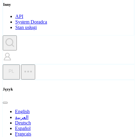
Inny
API
System Doradca
Stan usługi
PL
Język
English
العربية
Deutsch
Español
Français