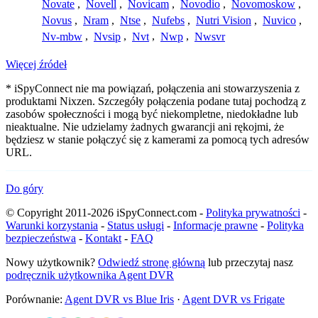
Novate
,
Novell
,
Novicam
,
Novodio
,
Novomoskow
,
Novus
,
Nram
,
Ntse
,
Nufebs
,
Nutri Vision
,
Nuvico
,
Nv-mbw
,
Nvsip
,
Nvt
,
Nwp
,
Nwsvr
Więcej źródeł
* iSpyConnect nie ma powiązań, połączenia ani stowarzyszenia z
produktami Nixzen. Szczegóły połączenia podane tutaj pochodzą z
zasobów społeczności i mogą być niekompletne, niedokładne lub
nieaktualne. Nie udzielamy żadnych gwarancji ani rękojmi, że
będziesz w stanie połączyć się z kamerami za pomocą tych adresów
URL.
Do góry
© Copyright 2011-2026 iSpyConnect.com -
Polityka prywatności
-
Warunki korzystania
-
Status usługi
-
Informacje prawne
-
Polityka
bezpieczeństwa
-
Kontakt
-
FAQ
Nowy użytkownik?
Odwiedź stronę główną
lub przeczytaj nasz
podręcznik użytkownika Agent DVR
Porównanie:
Agent DVR vs Blue Iris
·
Agent DVR vs Frigate