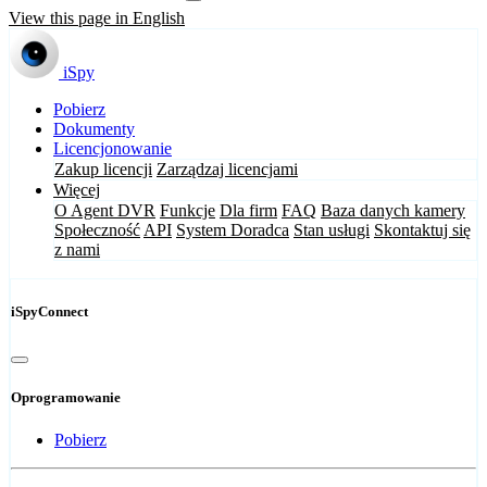
View this page in English
iSpy
Pobierz
Dokumenty
Licencjonowanie
Zakup licencji
Zarządzaj licencjami
Więcej
O Agent DVR
Funkcje
Dla firm
FAQ
Baza danych kamery
Społeczność
API
System Doradca
Stan usługi
Skontaktuj się
z nami
iSpyConnect
Oprogramowanie
Pobierz