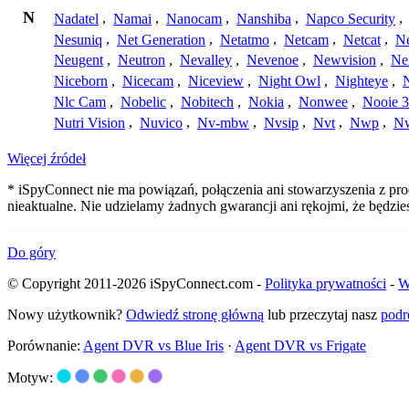
N
Nadatel
,
Namai
,
Nanocam
,
Nanshiba
,
Napco Security
,
Nesuniq
,
Net Generation
,
Netatmo
,
Netcam
,
Netcat
,
N
Neugent
,
Neutron
,
Nevalley
,
Nevenoe
,
Newvision
,
Ne
Niceborn
,
Nicecam
,
Niceview
,
Night Owl
,
Nighteye
,
Nlc Cam
,
Nobelic
,
Nobitech
,
Nokia
,
Nonwee
,
Nooie 
Nutri Vision
,
Nuvico
,
Nv-mbw
,
Nvsip
,
Nvt
,
Nwp
,
N
Więcej źródeł
* iSpyConnect nie ma powiązań, połączenia ani stowarzyszenia z pr
nieaktualne. Nie udzielamy żadnych gwarancji ani rękojmi, że będzi
Do góry
© Copyright 2011-2026 iSpyConnect.com -
Polityka prywatności
-
W
Nowy użytkownik?
Odwiedź stronę główną
lub przeczytaj nasz
podr
Porównanie:
Agent DVR vs Blue Iris
·
Agent DVR vs Frigate
Motyw: