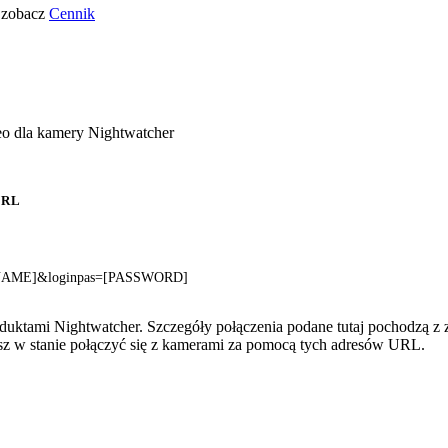
o zobacz
Cennik
eo dla kamery Nightwatcher
URL
SERNAME]&loginpas=[PASSWORD]
oduktami Nightwatcher. Szczegóły połączenia podane tutaj pochodzą z
esz w stanie połączyć się z kamerami za pomocą tych adresów URL.