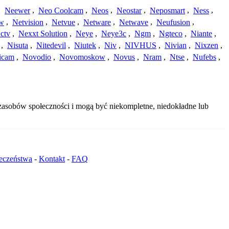
,
Neewer
,
Neo Coolcam
,
Neos
,
Neostar
,
Neposmart
,
Ness
,
ew
,
Netvision
,
Netvue
,
Netware
,
Netwave
,
Neufusion
,
ctv
,
Nexxt Solution
,
Neye
,
Neye3c
,
Ngm
,
Ngteco
,
Niante
,
,
Nisuta
,
Nitedevil
,
Niutek
,
Niv
,
NIVHUS
,
Nivian
,
Nixzen
,
icam
,
Novodio
,
Novomoskow
,
Novus
,
Nram
,
Ntse
,
Nufebs
,
 zasobów społeczności i mogą być niekompletne, niedokładne lub
ieczeństwa
-
Kontakt
-
FAQ