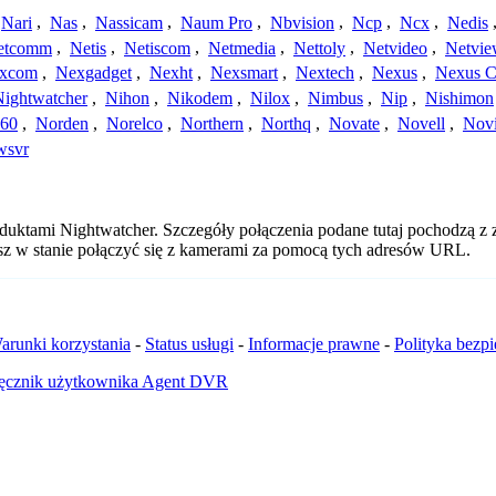
Nari
,
Nas
,
Nassicam
,
Naum Pro
,
Nbvision
,
Ncp
,
Ncx
,
Nedis
etcomm
,
Netis
,
Netiscom
,
Netmedia
,
Nettoly
,
Netvideo
,
Netvi
xcom
,
Nexgadget
,
Nexht
,
Nexsmart
,
Nextech
,
Nexus
,
Nexus C
Nightwatcher
,
Nihon
,
Nikodem
,
Nilox
,
Nimbus
,
Nip
,
Nishimon
360
,
Norden
,
Norelco
,
Northern
,
Northq
,
Novate
,
Novell
,
Nov
wsvr
oduktami Nightwatcher. Szczegóły połączenia podane tutaj pochodzą z
esz w stanie połączyć się z kamerami za pomocą tych adresów URL.
arunki korzystania
-
Status usługi
-
Informacje prawne
-
Polityka bezp
ęcznik użytkownika Agent DVR