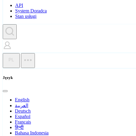
API
System Doradca
Stan usługi
PL
Język
English
العربية
Deutsch
Español
Français
हिन्दी
Bahasa Indonesia