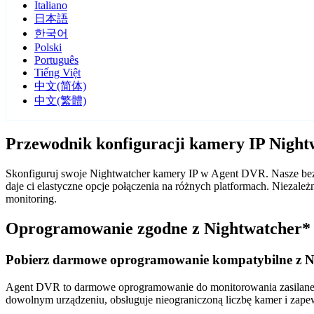
Italiano
日本語
한국어
Polski
Português
Tiếng Việt
中文(简体)
中文(繁體)
Przewodnik konfiguracji kamery IP Nigh
Skonfiguruj swoje Nightwatcher kamery IP w Agent DVR. Nasze bez
daje ci elastyczne opcje połączenia na różnych platformach. Nieza
monitoring.
Oprogramowanie zgodne z Nightwatcher*
Pobierz darmowe oprogramowanie kompatybilne z N
Agent DVR to darmowe oprogramowanie do monitorowania zasilane sz
dowolnym urządzeniu, obsługuje nieograniczoną liczbę kamer i zape