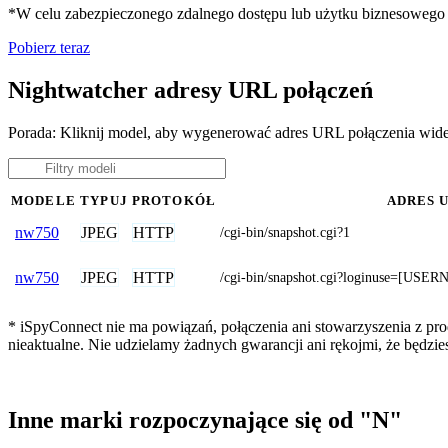
*W celu zabezpieczonego zdalnego dostępu lub użytku biznesoweg
Pobierz teraz
Nightwatcher adresy URL połączeń
Porada: Kliknij model, aby wygenerować adres URL połączenia wid
MODELE
TYPUJ
PROTOKÓŁ
ADRES 
JPEG
HTTP
nw750
/cgi-bin/snapshot.cgi?1
JPEG
HTTP
nw750
/cgi-bin/snapshot.cgi?loginuse=[U
* iSpyConnect nie ma powiązań, połączenia ani stowarzyszenia z pr
nieaktualne. Nie udzielamy żadnych gwarancji ani rękojmi, że będzi
Inne marki rozpoczynające się od "N"