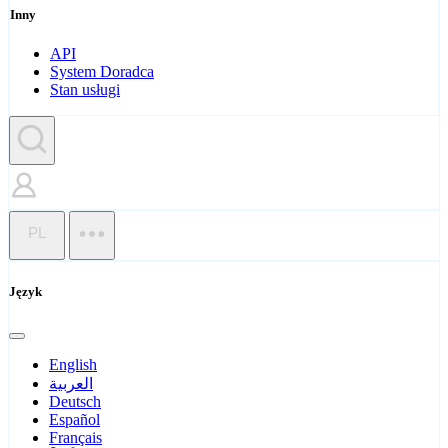
Inny
API
System Doradca
Stan usługi
PL
Język
English
العربية
Deutsch
Español
Français