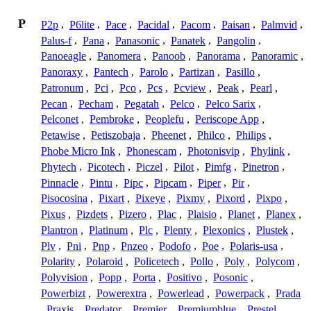
P
P2p
,
P6lite
,
Pace
,
Pacidal
,
Pacom
,
Paisan
,
Palmvid
,
Palus-f
,
Pana
,
Panasonic
,
Panatek
,
Pangolin
,
Panoeagle
,
Panomera
,
Panoob
,
Panorama
,
Panoramic
,
Panoraxy
,
Pantech
,
Parolo
,
Partizan
,
Pasillo
,
Patronum
,
Pci
,
Pco
,
Pcs
,
Pcview
,
Peak
,
Pearl
,
Pecan
,
Pecham
,
Pegatah
,
Pelco
,
Pelco Sarix
,
Pelconet
,
Pembroke
,
Peoplefu
,
Periscope App
,
Petawise
,
Petiszobaja
,
Pheenet
,
Philco
,
Philips
,
Phobe Micro Ink
,
Phonescam
,
Photonisvip
,
Phylink
,
Phytech
,
Picotech
,
Piczel
,
Pilot
,
Pimfg
,
Pinetron
,
Pinnacle
,
Pintu
,
Pipc
,
Pipcam
,
Piper
,
Pir
,
Pisocosina
,
Pixart
,
Pixeye
,
Pixmy
,
Pixord
,
Pixpo
,
Pixus
,
Pizdets
,
Pizero
,
Plac
,
Plaisio
,
Planet
,
Planex
,
Plantron
,
Platinum
,
Plc
,
Plenty
,
Plexonics
,
Plustek
,
Plv
,
Pni
,
Pnp
,
Pnzeo
,
Podofo
,
Poe
,
Polaris-usa
,
Polarity
,
Polaroid
,
Policetech
,
Pollo
,
Poly
,
Polycom
,
Polyvision
,
Popp
,
Porta
,
Positivo
,
Posonic
,
Powerbizt
,
Powerextra
,
Powerlead
,
Powerpack
,
Prada
,
Praxis
,
Predator
,
Premier
,
Premiumblue
,
Prestel
,