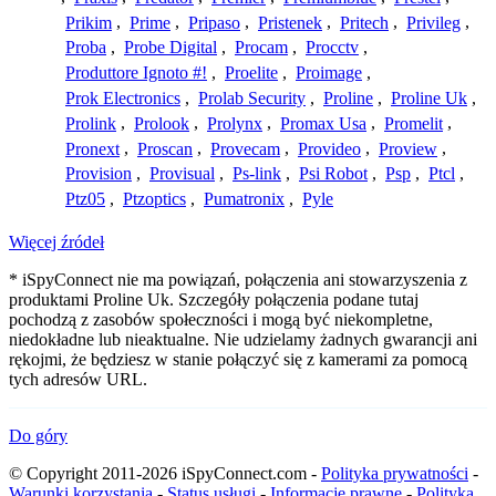
Prikim
,
Prime
,
Pripaso
,
Pristenek
,
Pritech
,
Privileg
,
Proba
,
Probe Digital
,
Procam
,
Procctv
,
Produttore Ignoto #!
,
Proelite
,
Proimage
,
Prok Electronics
,
Prolab Security
,
Proline
,
Proline Uk
,
Prolink
,
Prolook
,
Prolynx
,
Promax Usa
,
Promelit
,
Pronext
,
Proscan
,
Provecam
,
Provideo
,
Proview
,
Provision
,
Provisual
,
Ps-link
,
Psi Robot
,
Psp
,
Ptcl
,
Ptz05
,
Ptzoptics
,
Pumatronix
,
Pyle
Więcej źródeł
* iSpyConnect nie ma powiązań, połączenia ani stowarzyszenia z
produktami Proline Uk. Szczegóły połączenia podane tutaj
pochodzą z zasobów społeczności i mogą być niekompletne,
niedokładne lub nieaktualne. Nie udzielamy żadnych gwarancji ani
rękojmi, że będziesz w stanie połączyć się z kamerami za pomocą
tych adresów URL.
Do góry
© Copyright 2011-2026 iSpyConnect.com -
Polityka prywatności
-
Warunki korzystania
-
Status usługi
-
Informacje prawne
-
Polityka