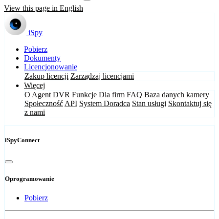
View this page in English
iSpy
Pobierz
Dokumenty
Licencjonowanie
Zakup licencji
Zarządzaj licencjami
Więcej
O Agent DVR
Funkcje
Dla firm
FAQ
Baza danych kamery
Społeczność
API
System Doradca
Stan usługi
Skontaktuj się
z nami
iSpyConnect
Oprogramowanie
Pobierz