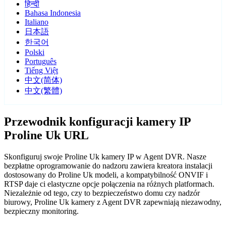
हिन्दी
Bahasa Indonesia
Italiano
日本語
한국어
Polski
Português
Tiếng Việt
中文(简体)
中文(繁體)
Przewodnik konfiguracji kamery IP
Proline Uk URL
Skonfiguruj swoje Proline Uk kamery IP w Agent DVR. Nasze
bezpłatne oprogramowanie do nadzoru zawiera kreatora instalacji
dostosowany do Proline Uk modeli, a kompatybilność ONVIF i
RTSP daje ci elastyczne opcje połączenia na różnych platformach.
Niezależnie od tego, czy to bezpieczeństwo domu czy nadzór
biurowy, Proline Uk kamery z Agent DVR zapewniają niezawodny,
bezpieczny monitoring.