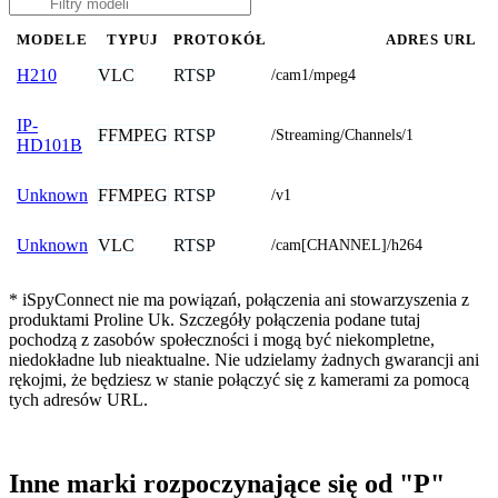
MODELE
TYPUJ
PROTOKÓŁ
ADRES URL
VLC
RTSP
H210
/cam1/mpeg4
IP-
FFMPEG
RTSP
/Streaming/Channels/1
HD101B
FFMPEG
RTSP
Unknown
/v1
VLC
RTSP
Unknown
/cam[CHANNEL]/h264
* iSpyConnect nie ma powiązań, połączenia ani stowarzyszenia z
produktami Proline Uk. Szczegóły połączenia podane tutaj
pochodzą z zasobów społeczności i mogą być niekompletne,
niedokładne lub nieaktualne. Nie udzielamy żadnych gwarancji ani
rękojmi, że będziesz w stanie połączyć się z kamerami za pomocą
tych adresów URL.
Inne marki rozpoczynające się od "P"