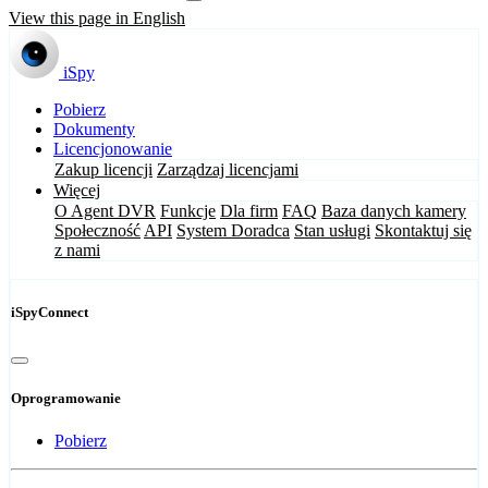
View this page in English
iSpy
Pobierz
Dokumenty
Licencjonowanie
Zakup licencji
Zarządzaj licencjami
Więcej
O Agent DVR
Funkcje
Dla firm
FAQ
Baza danych kamery
Społeczność
API
System Doradca
Stan usługi
Skontaktuj się
z nami
iSpyConnect
Oprogramowanie
Pobierz