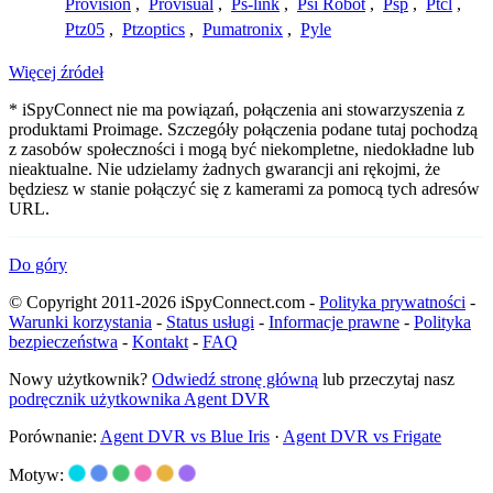
Provision
,
Provisual
,
Ps-link
,
Psi Robot
,
Psp
,
Ptcl
,
Ptz05
,
Ptzoptics
,
Pumatronix
,
Pyle
Więcej źródeł
* iSpyConnect nie ma powiązań, połączenia ani stowarzyszenia z
produktami Proimage. Szczegóły połączenia podane tutaj pochodzą
z zasobów społeczności i mogą być niekompletne, niedokładne lub
nieaktualne. Nie udzielamy żadnych gwarancji ani rękojmi, że
będziesz w stanie połączyć się z kamerami za pomocą tych adresów
URL.
Do góry
© Copyright 2011-2026 iSpyConnect.com -
Polityka prywatności
-
Warunki korzystania
-
Status usługi
-
Informacje prawne
-
Polityka
bezpieczeństwa
-
Kontakt
-
FAQ
Nowy użytkownik?
Odwiedź stronę główną
lub przeczytaj nasz
podręcznik użytkownika Agent DVR
Porównanie:
Agent DVR vs Blue Iris
·
Agent DVR vs Frigate
Motyw: