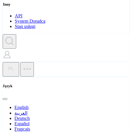
Inny
API
System Doradca
Stan usługi
PL
Język
English
العربية
Deutsch
Español
Français