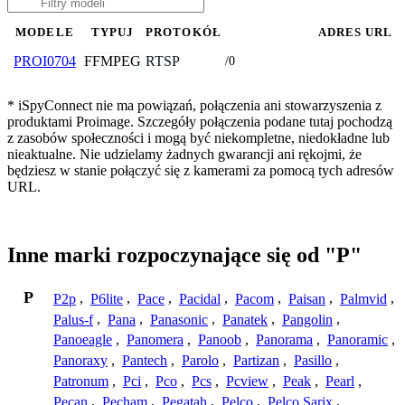
MODELE
TYPUJ
PROTOKÓŁ
ADRES URL
FFMPEG
RTSP
PROI0704
/0
* iSpyConnect nie ma powiązań, połączenia ani stowarzyszenia z
produktami Proimage. Szczegóły połączenia podane tutaj pochodzą
z zasobów społeczności i mogą być niekompletne, niedokładne lub
nieaktualne. Nie udzielamy żadnych gwarancji ani rękojmi, że
będziesz w stanie połączyć się z kamerami za pomocą tych adresów
URL.
Inne marki rozpoczynające się od "P"
P
P2p
,
P6lite
,
Pace
,
Pacidal
,
Pacom
,
Paisan
,
Palmvid
,
Palus-f
,
Pana
,
Panasonic
,
Panatek
,
Pangolin
,
Panoeagle
,
Panomera
,
Panoob
,
Panorama
,
Panoramic
,
Panoraxy
,
Pantech
,
Parolo
,
Partizan
,
Pasillo
,
Patronum
,
Pci
,
Pco
,
Pcs
,
Pcview
,
Peak
,
Pearl
,
Pecan
,
Pecham
,
Pegatah
,
Pelco
,
Pelco Sarix
,