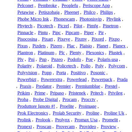
Pelconet
,
Pembroke
,
Peoplefu
,
Periscope App
,
Petawise
,
Petiszobaja
,
Pheenet
,
Philco
,
Philips
,
Phobe Micro Ink
,
Phonescam
,
Photonisvip
,
Phylink
,
Phytech
,
Picotech
,
Piczel
,
Pilot
,
Pimfg
,
Pinetron
,
Pinnacle
,
Pintu
,
Pipc
,
Pipcam
,
Piper
,
Pir
,
Pisocosina
,
Pixart
,
Pixeye
,
Pixmy
,
Pixord
,
Pixpo
,
Pixus
,
Pizdets
,
Pizero
,
Plac
,
Plaisio
,
Planet
,
Planex
,
Plantron
,
Platinum
,
Plc
,
Plenty
,
Plexonics
,
Plustek
,
Plv
,
Pni
,
Pnp
,
Pnzeo
,
Podofo
,
Poe
,
Polaris-usa
,
Polarity
,
Polaroid
,
Policetech
,
Pollo
,
Poly
,
Polycom
,
Polyvision
,
Popp
,
Porta
,
Positivo
,
Posonic
,
Powerbizt
,
Powerextra
,
Powerlead
,
Powerpack
,
Prada
,
Praxis
,
Predator
,
Premier
,
Premiumblue
,
Prestel
,
Prikim
,
Prime
,
Pripaso
,
Pristenek
,
Pritech
,
Privileg
,
Proba
,
Probe Digital
,
Procam
,
Procctv
,
Produttore Ignoto #!
,
Proelite
,
Proimage
,
Prok Electronics
,
Prolab Security
,
Proline
,
Proline Uk
,
Prolink
,
Prolook
,
Prolynx
,
Promax Usa
,
Promelit
,
Pronext
,
Proscan
,
Provecam
,
Provideo
,
Proview
,