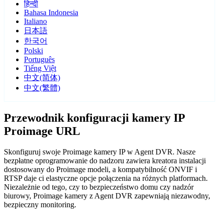
हिन्दी
Bahasa Indonesia
Italiano
日本語
한국어
Polski
Português
Tiếng Việt
中文(简体)
中文(繁體)
Przewodnik konfiguracji kamery IP
Proimage URL
Skonfiguruj swoje Proimage kamery IP w Agent DVR. Nasze
bezpłatne oprogramowanie do nadzoru zawiera kreatora instalacji
dostosowany do Proimage modeli, a kompatybilność ONVIF i
RTSP daje ci elastyczne opcje połączenia na różnych platformach.
Niezależnie od tego, czy to bezpieczeństwo domu czy nadzór
biurowy, Proimage kamery z Agent DVR zapewniają niezawodny,
bezpieczny monitoring.