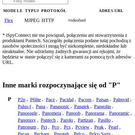
MODELE
TYPUJ
PROTOKÓŁ
ADRES URL
MJPEG
HTTP
Flex
/videofeed
* iSpyConnect nie ma powiązań, połączenia ani stowarzyszenia z
produktami Pantech. Szczegóły połączenia podane tutaj pochodzą z
zasobów społeczności i mogą być niekompletne, niedokładne lub
nieaktualne. Nie udzielamy żadnych gwarancji ani rękojmi, że
będziesz w stanie połączyć się z kamerami za pomocą tych adresów
URL.
Inne marki rozpoczynające się od "P"
P
P2p
,
P6lite
,
Pace
,
Pacidal
,
Pacom
,
Paisan
,
Palmvid
,
Palus-f
,
Pana
,
Panasonic
,
Panatek
,
Pangolin
,
Panoeagle
,
Panomera
,
Panoob
,
Panorama
,
Panoramic
,
Panoraxy
,
Pantech
,
Parolo
,
Partizan
,
Pasillo
,
Patronum
,
Pci
,
Pco
,
Pcs
,
Pcview
,
Peak
,
Pearl
,
Pecan
,
Pecham
,
Pegatah
,
Pelco
,
Pelco Sarix
,