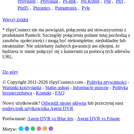
Provision
,
Provisual
,
Ps-link
,
Psi Robot
,
Psp
,
Ptcl
,
Ptz05
,
Ptzoptics
,
Pumatronix
,
Pyle
Więcej źródeł
* iSpyConnect nie ma powiązań, połączenia ani stowarzyszenia z
produktami Pantech. Szczegóły połączenia podane tutaj pochodzą z
zasobów społeczności i mogą być niekompletne, niedokładne lub
nieaktualne. Nie udzielamy żadnych gwarancji ani rękojmi, że
będziesz w stanie połączyć się z kamerami za pomocą tych adresów
URL.
Do góry
© Copyright 2011-2026 iSpyConnect.com -
Polityka prywatności
-
Warunki korzystania
-
Status usługi
-
Informacje prawne
-
Polityka
bezpieczeństwa
-
Kontakt
-
FAQ
Nowy użytkownik?
Odwiedź stronę główną
lub przeczytaj nasz
podręcznik użytkownika Agent DVR
Porównanie:
Agent DVR vs Blue Iris
·
Agent DVR vs Frigate
Motyw: