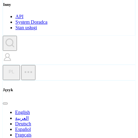
Inny
API
System Doradca
Stan usługi
PL
Język
English
العربية
Deutsch
Español
Français