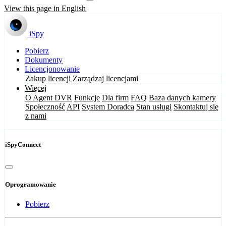
View this page in English
iSpy
Pobierz
Dokumenty
Licencjonowanie
Zakup licencji
Zarządzaj licencjami
Więcej
O Agent DVR
Funkcje
Dla firm
FAQ
Baza danych kamery
Społeczność
API
System Doradca
Stan usługi
Skontaktuj się
z nami
iSpyConnect
Oprogramowanie
Pobierz