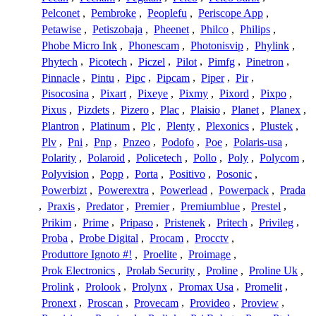
Pelconet
,
Pembroke
,
Peoplefu
,
Periscope App
,
Petawise
,
Petiszobaja
,
Pheenet
,
Philco
,
Philips
,
Phobe Micro Ink
,
Phonescam
,
Photonisvip
,
Phylink
,
Phytech
,
Picotech
,
Piczel
,
Pilot
,
Pimfg
,
Pinetron
,
Pinnacle
,
Pintu
,
Pipc
,
Pipcam
,
Piper
,
Pir
,
Pisocosina
,
Pixart
,
Pixeye
,
Pixmy
,
Pixord
,
Pixpo
,
Pixus
,
Pizdets
,
Pizero
,
Plac
,
Plaisio
,
Planet
,
Planex
,
Plantron
,
Platinum
,
Plc
,
Plenty
,
Plexonics
,
Plustek
,
Plv
,
Pni
,
Pnp
,
Pnzeo
,
Podofo
,
Poe
,
Polaris-usa
,
Polarity
,
Polaroid
,
Policetech
,
Pollo
,
Poly
,
Polycom
,
Polyvision
,
Popp
,
Porta
,
Positivo
,
Posonic
,
Powerbizt
,
Powerextra
,
Powerlead
,
Powerpack
,
Prada
,
Praxis
,
Predator
,
Premier
,
Premiumblue
,
Prestel
,
Prikim
,
Prime
,
Pripaso
,
Pristenek
,
Pritech
,
Privileg
,
Proba
,
Probe Digital
,
Procam
,
Procctv
,
Produttore Ignoto #!
,
Proelite
,
Proimage
,
Prok Electronics
,
Prolab Security
,
Proline
,
Proline Uk
,
Prolink
,
Prolook
,
Prolynx
,
Promax Usa
,
Promelit
,
Pronext
,
Proscan
,
Provecam
,
Provideo
,
Proview
,