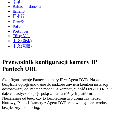
हिन्दी
Bahasa Indonesia
Italiano
日本語
한국어
Polski
Português
Tiếng Việt
中文(简体)
中文(繁體)
Przewodnik konfiguracji kamery IP
Pantech URL
Skonfiguruj swoje Pantech kamery IP w Agent DVR. Nasze
bezpłatne oprogramowanie do nadzoru zawiera kreatora instalacji
dostosowany do Pantech modeli, a kompatybilność ONVIF i RTSP
daje ci elastyczne opcje połączenia na różnych platformach.
Niezależnie od tego, czy to bezpieczeństwo domu czy nadzór
biurowy, Pantech kamery z Agent DVR zapewniają niezawodny,
bezpieczny monitoring.