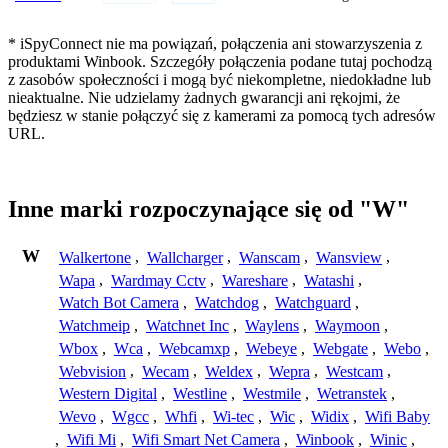
* iSpyConnect nie ma powiązań, połączenia ani stowarzyszenia z
produktami Winbook. Szczegóły połączenia podane tutaj pochodzą
z zasobów społeczności i mogą być niekompletne, niedokładne lub
nieaktualne. Nie udzielamy żadnych gwarancji ani rękojmi, że
będziesz w stanie połączyć się z kamerami za pomocą tych adresów
URL.
Inne marki rozpoczynające się od "W"
W
Walkertone
,
Wallcharger
,
Wanscam
,
Wansview
,
Wapa
,
Wardmay Cctv
,
Wareshare
,
Watashi
,
Watch Bot Camera
,
Watchdog
,
Watchguard
,
Watchmeip
,
Watchnet Inc
,
Waylens
,
Waymoon
,
Wbox
,
Wca
,
Webcamxp
,
Webeye
,
Webgate
,
Webo
,
Webvision
,
Wecam
,
Weldex
,
Wepra
,
Westcam
,
Western Digital
,
Westline
,
Westmile
,
Wetranstek
,
Wevo
,
Wgcc
,
Whfi
,
Wi-tec
,
Wic
,
Widix
,
Wifi Baby
,
Wifi Mi
,
Wifi Smart Net Camera
,
Winbook
,
Winic
,