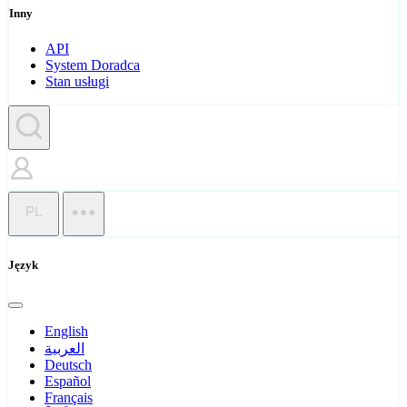
Inny
API
System Doradca
Stan usługi
PL
Język
English
العربية
Deutsch
Español
Français