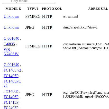
MODELE
TYPUJ
PROTOKÓŁ
ADRES URL
FFMPEG
HTTP
Unknown
/stream.asf
JPEG
HTTP
Unknown
/img/snapshot.cgi?size=2
C-001640
,
T-6835
,
/videostream.asf?user=[USE
FFMPEG
HTTP
SSWORD]&resolution=[WIDT
WB-
N7405JV
C-001640
,
FC1405 v2
,
FC1405P
,
FC1405PC
v2
,
fc1406p
,
/cgi-bin/CGIProxy.fcgi?cmd=sn
JPEG
HTTP
[USERNAME]&pwd=[PASSW
FC1406P
,
FC1415P
,
FC2403P
,