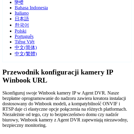
हिन्दी
Bahasa Indonesia
Italiano
日本語
한국어
Polski
Português
Tiếng Việt
中文(简体)
中文(繁體)
Przewodnik konfiguracji kamery IP
Winbook URL
Skonfiguruj swoje Winbook kamery IP w Agent DVR. Nasze
bezpłatne oprogramowanie do nadzoru zawiera kreatora instalacji
dostosowany do Winbook modeli, a kompatybilność ONVIF i
RTSP daje ci elastyczne opcje połączenia na różnych platformach.
Niezależnie od tego, czy to bezpieczeństwo domu czy nadzór
biurowy, Winbook kamery z Agent DVR zapewniają niezawodny,
bezpieczny monitoring.