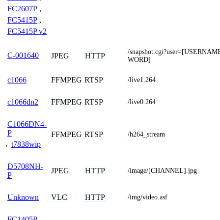
FC2607P
,
FC5415P
,
FC5415P v2
/snapshot.cgi?user=[USERNA
C-001640
JPEG
HTTP
WORD]
FFMPEG
RTSP
c1066
/live1.264
FFMPEG
RTSP
c1066dn2
/live0.264
C1066DN4-
P
FFMPEG
RTSP
/h264_stream
,
t7838wip
D5708NH-
JPEG
HTTP
/image/[CHANNEL].jpg
P
VLC
HTTP
Unknown
/img/video.asf
FC1405P
,