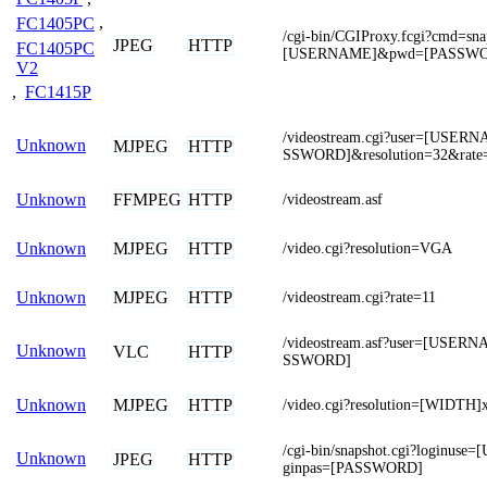
FC1405PC
,
/cgi-bin/CGIProxy.fcgi?cmd=sn
JPEG
HTTP
FC1405PC
[USERNAME]&pwd=[PASSW
V2
,
FC1415P
/videostream.cgi?user=[USE
Unknown
MJPEG
HTTP
SSWORD]&resolution=32&rate
FFMPEG
HTTP
Unknown
/videostream.asf
MJPEG
HTTP
Unknown
/video.cgi?resolution=VGA
MJPEG
HTTP
Unknown
/videostream.cgi?rate=11
/videostream.asf?user=[USE
Unknown
VLC
HTTP
SSWORD]
MJPEG
HTTP
Unknown
/video.cgi?resolution=[WIDTH
/cgi-bin/snapshot.cgi?loginu
Unknown
JPEG
HTTP
ginpas=[PASSWORD]