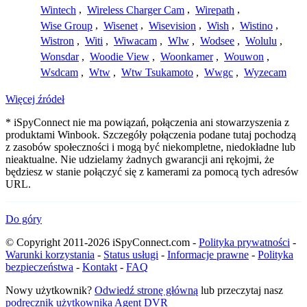
Wintech
,
Wireless Charger Cam
,
Wirepath
,
Wise Group
,
Wisenet
,
Wisevision
,
Wish
,
Wistino
,
Wistron
,
Witi
,
Wiwacam
,
Wlw
,
Wodsee
,
Wolulu
,
Wonsdar
,
Woodie View
,
Woonkamer
,
Wouwon
,
Wsdcam
,
Wtw
,
Wtw Tsukamoto
,
Wwgc
,
Wyzecam
Więcej źródeł
* iSpyConnect nie ma powiązań, połączenia ani stowarzyszenia z
produktami Winbook. Szczegóły połączenia podane tutaj pochodzą
z zasobów społeczności i mogą być niekompletne, niedokładne lub
nieaktualne. Nie udzielamy żadnych gwarancji ani rękojmi, że
będziesz w stanie połączyć się z kamerami za pomocą tych adresów
URL.
Do góry
© Copyright 2011-2026 iSpyConnect.com -
Polityka prywatności
-
Warunki korzystania
-
Status usługi
-
Informacje prawne
-
Polityka
bezpieczeństwa
-
Kontakt
-
FAQ
Nowy użytkownik?
Odwiedź stronę główną
lub przeczytaj nasz
podręcznik użytkownika Agent DVR