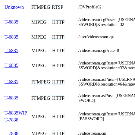
FFMPEG
RTSP
Unknown
/OVProfile02
/videostream.cgi?user=[USE
T-6835
MJPEG
HTTP
SSWORD]&resolution=32
MJPEG
HTTP
T-6835
/user/videostream.cgi
MJPEG
HTTP
T-6835
/videostream.cgi?rate=0
/videostream.cgi?user=[USE
T-6835
MJPEG
HTTP
SSWORD]&resolution=32&rate
/videostream.asf?user=[USE
T-6835
FFMPEG
HTTP
SSWORD]&resolution=64&rate
/videostream.asf?usr=[USER
T-6835
FFMPEG
HTTP
SWORD]
T-6835WIP
,
/videostream.cgi?user=[USER
MJPEG
HTTP
[PASSWORD]
T-7838
MJPEG
HTTP
T-7838
/videostream.cgi