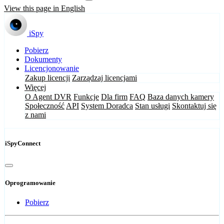
View this page in English
iSpy
Pobierz
Dokumenty
Licencjonowanie
Zakup licencji
Zarządzaj licencjami
Więcej
O Agent DVR
Funkcje
Dla firm
FAQ
Baza danych kamery
Społeczność
API
System Doradca
Stan usługi
Skontaktuj się
z nami
iSpyConnect
Oprogramowanie
Pobierz