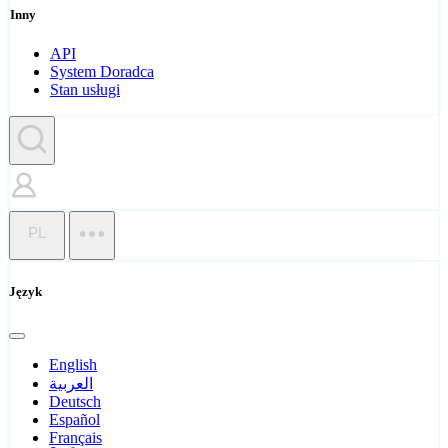
Inny
API
System Doradca
Stan usługi
PL
Język
English
العربية
Deutsch
Español
Français