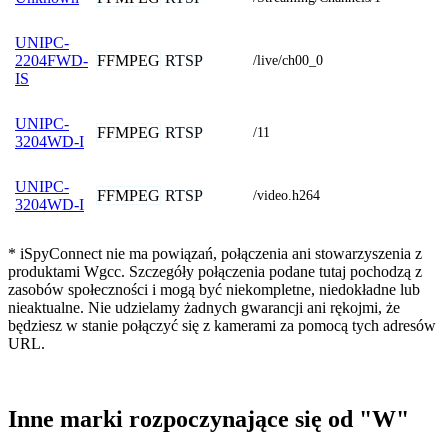
UNIPC-
FFMPEG
RTSP
2204FWD-
/live/ch00_0
IS
UNIPC-
FFMPEG
RTSP
/11
3204WD-I
UNIPC-
FFMPEG
RTSP
/video.h264
3204WD-I
* iSpyConnect nie ma powiązań, połączenia ani stowarzyszenia z
produktami Wgcc. Szczegóły połączenia podane tutaj pochodzą z
zasobów społeczności i mogą być niekompletne, niedokładne lub
nieaktualne. Nie udzielamy żadnych gwarancji ani rękojmi, że
będziesz w stanie połączyć się z kamerami za pomocą tych adresów
URL.
Inne marki rozpoczynające się od "W"