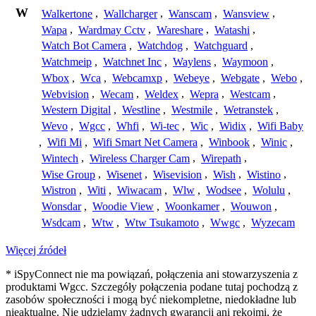
W
Walkertone
,
Wallcharger
,
Wanscam
,
Wansview
,
Wapa
,
Wardmay Cctv
,
Wareshare
,
Watashi
,
Watch Bot Camera
,
Watchdog
,
Watchguard
,
Watchmeip
,
Watchnet Inc
,
Waylens
,
Waymoon
,
Wbox
,
Wca
,
Webcamxp
,
Webeye
,
Webgate
,
Webo
,
Webvision
,
Wecam
,
Weldex
,
Wepra
,
Westcam
,
Western Digital
,
Westline
,
Westmile
,
Wetranstek
,
Wevo
,
Wgcc
,
Whfi
,
Wi-tec
,
Wic
,
Widix
,
Wifi Baby
,
Wifi Mi
,
Wifi Smart Net Camera
,
Winbook
,
Winic
,
Wintech
,
Wireless Charger Cam
,
Wirepath
,
Wise Group
,
Wisenet
,
Wisevision
,
Wish
,
Wistino
,
Wistron
,
Witi
,
Wiwacam
,
Wlw
,
Wodsee
,
Wolulu
,
Wonsdar
,
Woodie View
,
Woonkamer
,
Wouwon
,
Wsdcam
,
Wtw
,
Wtw Tsukamoto
,
Wwgc
,
Wyzecam
Więcej źródeł
* iSpyConnect nie ma powiązań, połączenia ani stowarzyszenia z
produktami Wgcc. Szczegóły połączenia podane tutaj pochodzą z
zasobów społeczności i mogą być niekompletne, niedokładne lub
nieaktualne. Nie udzielamy żadnych gwarancji ani rękojmi, że