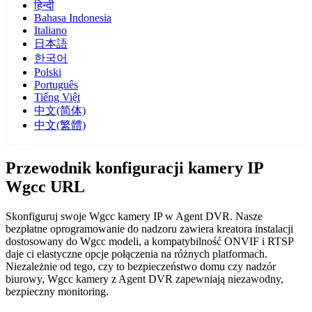
हिन्दी
Bahasa Indonesia
Italiano
日本語
한국어
Polski
Português
Tiếng Việt
中文(简体)
中文(繁體)
Przewodnik konfiguracji kamery IP
Wgcc URL
Skonfiguruj swoje Wgcc kamery IP w Agent DVR. Nasze
bezpłatne oprogramowanie do nadzoru zawiera kreatora instalacji
dostosowany do Wgcc modeli, a kompatybilność ONVIF i RTSP
daje ci elastyczne opcje połączenia na różnych platformach.
Niezależnie od tego, czy to bezpieczeństwo domu czy nadzór
biurowy, Wgcc kamery z Agent DVR zapewniają niezawodny,
bezpieczny monitoring.