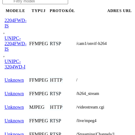
MODELE
TYPUJ
PROTOKÓŁ
ADRES URL
2204FWD-
IS
,
UNIPC-
FFMPEG
RTSP
2204FWD-
/cam1/onvif-h264
IS
,
UNIPC-
3204WD-I
FFMPEG
HTTP
Unknown
/
FFMPEG
RTSP
Unknown
/h264_stream
MJPEG
HTTP
Unknown
/videostream.cgi
FFMPEG
RTSP
Unknown
/live/mpeg4
FFMPEG
RTSP
Unknown
/Streaming/Channels/1