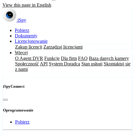
View this page in English
iSpy
Pobierz
Dokumenty
Licencjonowanie
Zakup licencji
Zarządzaj licencjami
Więcej
O Agent DVR
Funkcje
Dla firm
FAQ
Baza danych kamery
Społeczność
API
System Doradca
Stan usługi
Skontaktuj się
z nami
iSpyConnect
Oprogramowanie
Pobierz