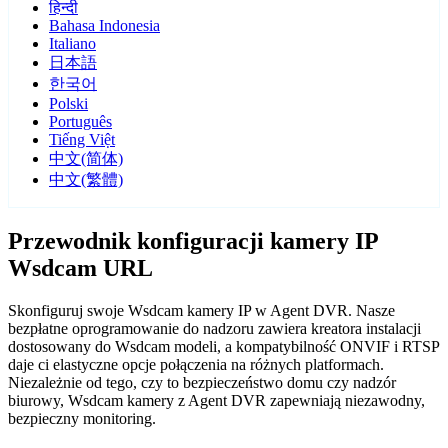
हिन्दी
Bahasa Indonesia
Italiano
日本語
한국어
Polski
Português
Tiếng Việt
中文(简体)
中文(繁體)
Przewodnik konfiguracji kamery IP
Wsdcam URL
Skonfiguruj swoje Wsdcam kamery IP w Agent DVR. Nasze
bezpłatne oprogramowanie do nadzoru zawiera kreatora instalacji
dostosowany do Wsdcam modeli, a kompatybilność ONVIF i RTSP
daje ci elastyczne opcje połączenia na różnych platformach.
Niezależnie od tego, czy to bezpieczeństwo domu czy nadzór
biurowy, Wsdcam kamery z Agent DVR zapewniają niezawodny,
bezpieczny monitoring.