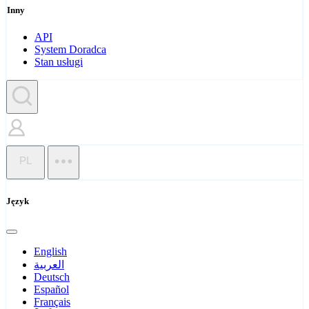
Inny
API
System Doradca
Stan usługi
PL
Język
English
العربية
Deutsch
Español
Français