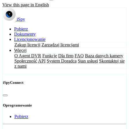
View this page in English
iSpy
Pobierz
Dokumenty
Licencjonowanie
Zakup licencji
Zarządzaj licencjami
Więcej
O Agent DVR
Funkcje
Dla firm
FAQ
Baza danych kamery
Społeczność
API
System Doradca
Stan usługi
Skontaktuj się
z nami
iSpyConnect
Oprogramowanie
Pobierz