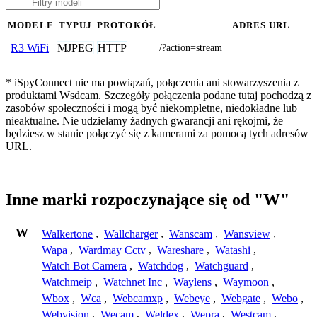
MODELE
TYPUJ
PROTOKÓŁ
ADRES URL
MJPEG
HTTP
R3 WiFi
/?action=stream
* iSpyConnect nie ma powiązań, połączenia ani stowarzyszenia z
produktami Wsdcam. Szczegóły połączenia podane tutaj pochodzą z
zasobów społeczności i mogą być niekompletne, niedokładne lub
nieaktualne. Nie udzielamy żadnych gwarancji ani rękojmi, że
będziesz w stanie połączyć się z kamerami za pomocą tych adresów
URL.
Inne marki rozpoczynające się od "W"
W
Walkertone
,
Wallcharger
,
Wanscam
,
Wansview
,
Wapa
,
Wardmay Cctv
,
Wareshare
,
Watashi
,
Watch Bot Camera
,
Watchdog
,
Watchguard
,
Watchmeip
,
Watchnet Inc
,
Waylens
,
Waymoon
,
Wbox
,
Wca
,
Webcamxp
,
Webeye
,
Webgate
,
Webo
,
Webvision
,
Wecam
,
Weldex
,
Wepra
,
Westcam
,