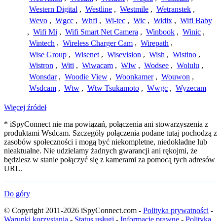
Western Digital
,
Westline
,
Westmile
,
Wetranstek
,
Wevo
,
Wgcc
,
Whfi
,
Wi-tec
,
Wic
,
Widix
,
Wifi Baby
,
Wifi Mi
,
Wifi Smart Net Camera
,
Winbook
,
Winic
,
Wintech
,
Wireless Charger Cam
,
Wirepath
,
Wise Group
,
Wisenet
,
Wisevision
,
Wish
,
Wistino
,
Wistron
,
Witi
,
Wiwacam
,
Wlw
,
Wodsee
,
Wolulu
,
Wonsdar
,
Woodie View
,
Woonkamer
,
Wouwon
,
Wsdcam
,
Wtw
,
Wtw Tsukamoto
,
Wwgc
,
Wyzecam
Więcej źródeł
* iSpyConnect nie ma powiązań, połączenia ani stowarzyszenia z
produktami Wsdcam. Szczegóły połączenia podane tutaj pochodzą z
zasobów społeczności i mogą być niekompletne, niedokładne lub
nieaktualne. Nie udzielamy żadnych gwarancji ani rękojmi, że
będziesz w stanie połączyć się z kamerami za pomocą tych adresów
URL.
Do góry
© Copyright 2011-2026 iSpyConnect.com -
Polityka prywatności
-
Warunki korzystania
-
Status usługi
-
Informacje prawne
-
Polityka