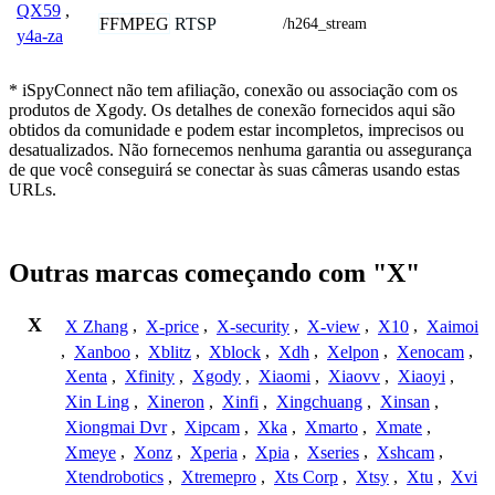
QX59
,
FFMPEG
RTSP
/h264_stream
y4a-za
* iSpyConnect não tem afiliação, conexão ou associação com os
produtos de Xgody. Os detalhes de conexão fornecidos aqui são
obtidos da comunidade e podem estar incompletos, imprecisos ou
desatualizados. Não fornecemos nenhuma garantia ou assegurança
de que você conseguirá se conectar às suas câmeras usando estas
URLs.
Outras marcas começando com "X"
X
X Zhang
,
X-price
,
X-security
,
X-view
,
X10
,
Xaimoi
,
Xanboo
,
Xblitz
,
Xblock
,
Xdh
,
Xelpon
,
Xenocam
,
Xenta
,
Xfinity
,
Xgody
,
Xiaomi
,
Xiaovv
,
Xiaoyi
,
Xin Ling
,
Xineron
,
Xinfi
,
Xingchuang
,
Xinsan
,
Xiongmai Dvr
,
Xipcam
,
Xka
,
Xmarto
,
Xmate
,
Xmeye
,
Xonz
,
Xperia
,
Xpia
,
Xseries
,
Xshcam
,
Xtendrobotics
,
Xtremepro
,
Xts Corp
,
Xtsy
,
Xtu
,
Xvi