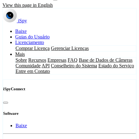
View this page in English
iSpy
Baixe
Guias do Usuário
Licenciamento
Comprar Licença
Gerenciar Licenças
Mais
Sobre
Recursos
Empresas
FAQ
Base de Dados de Câmeras
Comunidade
API
Conselheiro do Sistema
Estado do Serviço
Entre em Contato
iSpyConnect
Software
Baixe