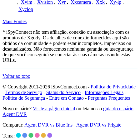
,
Xvim
,
Xvision
,
Xvr
,
Xxcamera
,
Xxk
,
Xy-ip
,
Xyclop
Mais Fontes
* iSpyConnect não tem afiliação, conexão ou associação com os
produtos de Xgody. Os detalhes de conexão fornecidos aqui são
obtidos da comunidade e podem estar incompletos, imprecisos ou
desatualizados. Não fornecemos nenhuma garantia ou assegurança
de que você conseguirá se conectar às suas câmeras usando estas
URLs.
Voltar ao topo
© Copyright 2011-2026 iSpyConnect.com -
Política de Privacidade
-
Termos de Serviço
-
Status do Serviço
-
Informações Legais
-
Política de Segurança
-
Entre em Contato
-
Perguntas Frequentes
Novo usuário?
Visite a página inicial
ou leia nosso
guia do usuário
Agent DVR
Comparar:
Agent DVR vs Blue Iris
·
Agent DVR vs Frigate
Tema: