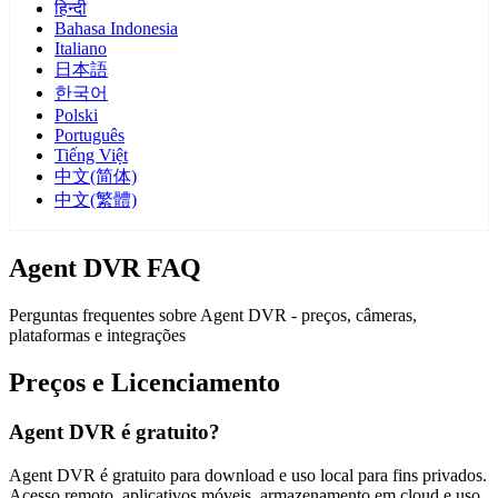
हिन्दी
Bahasa Indonesia
Italiano
日本語
한국어
Polski
Português
Tiếng Việt
中文(简体)
中文(繁體)
Agent DVR FAQ
Perguntas frequentes sobre Agent DVR - preços, câmeras,
plataformas e integrações
Preços e Licenciamento
Agent DVR é gratuito?
Agent DVR é gratuito para download e uso local para fins privados.
Acesso remoto, aplicativos móveis, armazenamento em cloud e uso