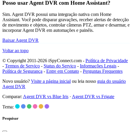
Posso usar Agent DVR com Home Assistant?
Sim. Agent DVR possui uma integração nativa com Home
Assistant. Você pode disparar gravações, receber alertas de detecção
de movimento e objetos, controlar câmeras PTZ, armar e desarmar, e
incorporar Agent DVR em automações e painéis.
Baixar Agent DVR
Voltar ao topo
© Copyright 2011-2026 iSpyConnect.com -
Política de Privacidade
-
Termos de Serviço
-
Status do Serviço
-
Informações Legais
-
Política de Segurança
-
Entre em Contato
-
Perguntas Frequentes
Novo usuário?
Visite a página inicial
ou leia nosso
guia do usuário
Agent DVR
Comparar:
Agent DVR vs Blue Iris
·
Agent DVR vs Frigate
Tema:
Pesquisar