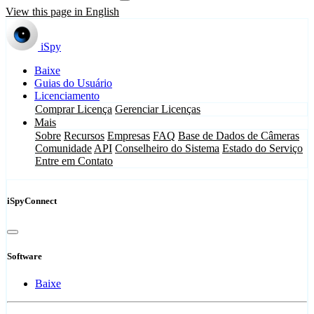
View this page in English
iSpy
Baixe
Guias do Usuário
Licenciamento
Comprar Licença
Gerenciar Licenças
Mais
Sobre
Recursos
Empresas
FAQ
Base de Dados de Câmeras
Comunidade
API
Conselheiro do Sistema
Estado do Serviço
Entre em Contato
iSpyConnect
Software
Baixe