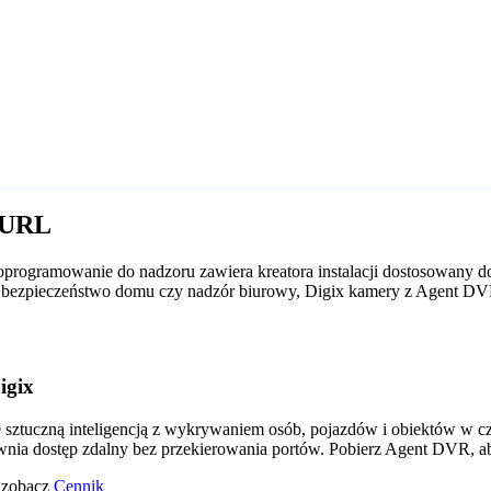
x URL
programowanie do nadzoru zawiera kreatora instalacji dostosowany do
 to bezpieczeństwo domu czy nadzór biurowy, Digix kamery z Agent D
igix
tuczną inteligencją z wykrywaniem osób, pojazdów i obiektów w czas
wnia dostęp zdalny bez przekierowania portów. Pobierz Agent DVR, a
o zobacz
Cennik