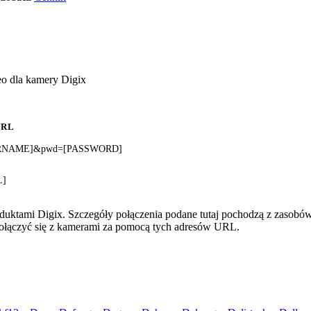
eo dla kamery Digix
URL
[USERNAME]&pwd=[PASSWORD]
L]
duktami Digix. Szczegóły połączenia podane tutaj pochodzą z zasobów
 połączyć się z kamerami za pomocą tych adresów URL.