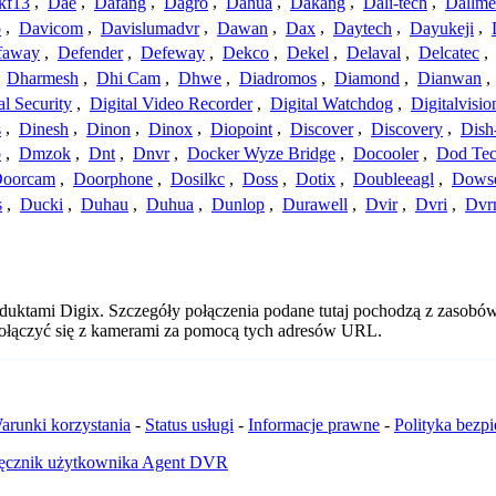
kf13
,
Dae
,
Dafang
,
Dagro
,
Dahua
,
Dakang
,
Dali-tech
,
Dallme
o
,
Davicom
,
Davislumadvr
,
Dawan
,
Dax
,
Daytech
,
Dayukeji
,
faway
,
Defender
,
Defeway
,
Dekco
,
Dekel
,
Delaval
,
Delcatec
,
,
Dharmesh
,
Dhi Cam
,
Dhwe
,
Diadromos
,
Diamond
,
Dianwan
,
al Security
,
Digital Video Recorder
,
Digital Watchdog
,
Digitalvisio
s
,
Dinesh
,
Dinon
,
Dinox
,
Diopoint
,
Discover
,
Discovery
,
Dish
p
,
Dmzok
,
Dnt
,
Dnvr
,
Docker Wyze Bridge
,
Docooler
,
Dod Te
oorcam
,
Doorphone
,
Dosilkc
,
Doss
,
Dotix
,
Doubleeagl
,
Dows
s
,
Ducki
,
Duhau
,
Duhua
,
Dunlop
,
Durawell
,
Dvir
,
Dvri
,
Dvr
duktami Digix. Szczegóły połączenia podane tutaj pochodzą z zasobów
 połączyć się z kamerami za pomocą tych adresów URL.
arunki korzystania
-
Status usługi
-
Informacje prawne
-
Polityka bezp
ęcznik użytkownika Agent DVR