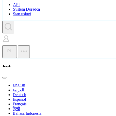
API
System Doradca
Stan usługi
PL
Język
English
العربية
Deutsch
Español
Français
हिन्दी
Bahasa Indonesia