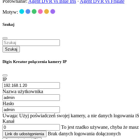
Porównanie:
Agent DVR vs Blue Iris
·
Agent DVR vs Frigate
Motyw:
Szukaj
Szukaj
Digix Kreator połączenia kamery IP
IP
Nazwa użytkownika
Hasło
Uwaga: Użyj poświadczeń swojej kamery, a nie danych logowania iS
Kanał
To jest rzadko używane, chyba że mas
Brak danych logowania dołączonych
Link do udostępnienia