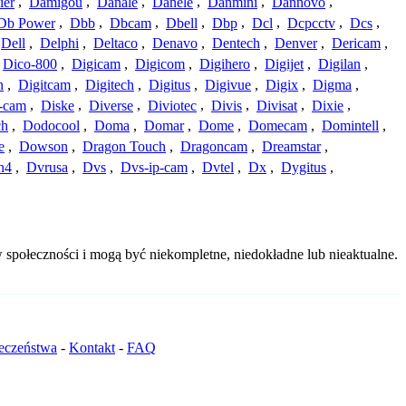
ier
,
Damigou
,
Danale
,
Danele
,
Danmini
,
Dannovo
,
Db Power
,
Dbb
,
Dbcam
,
Dbell
,
Dbp
,
Dcl
,
Dcpcctv
,
Dcs
,
Dell
,
Delphi
,
Deltaco
,
Denavo
,
Dentech
,
Denver
,
Dericam
,
Dico-800
,
Digicam
,
Digicom
,
Digihero
,
Digijet
,
Digilan
,
n
,
Digitcam
,
Digitech
,
Digitus
,
Digivue
,
Digix
,
Digma
,
-cam
,
Diske
,
Diverse
,
Diviotec
,
Divis
,
Divisat
,
Dixie
,
ch
,
Dodocool
,
Doma
,
Domar
,
Dome
,
Domecam
,
Domintell
,
e
,
Dowson
,
Dragon Touch
,
Dragoncam
,
Dreamstar
,
n4
,
Dvrusa
,
Dvs
,
Dvs-ip-cam
,
Dvtel
,
Dx
,
Dygitus
,
 społeczności i mogą być niekompletne, niedokładne lub nieaktualne.
ieczeństwa
-
Kontakt
-
FAQ