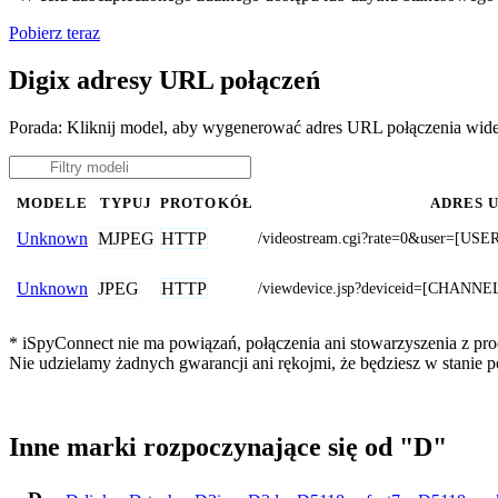
Pobierz teraz
Digix adresy URL połączeń
Porada: Kliknij model, aby wygenerować adres URL połączenia wid
MODELE
TYPUJ
PROTOKÓŁ
ADRES 
MJPEG
HTTP
Unknown
/videostream.cgi?rate=0&user=
JPEG
HTTP
Unknown
/viewdevice.jsp?deviceid=[CHANNE
* iSpyConnect nie ma powiązań, połączenia ani stowarzyszenia z pro
Nie udzielamy żadnych gwarancji ani rękojmi, że będziesz w stanie
Inne marki rozpoczynające się od "D"