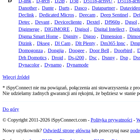
D
D-link
,
D-tech
,
D2ip
,
D3d
,
D5118-acfsvt7
,
D5118-acn
Danother
,
Dante
,
Darts
,
Dasco
,
Datapartner
,
Datavide
Declink
,
Dedicated Micros
,
Deecam
,
Deep Sentinel
,
De
Detec
,
Devant
,
Deviceclientq
,
Dextel
,
Df960p
,
Dgsol
Digimerge
,
DIGIMORE
,
Digisol
,
Digital Intellect
,
Digit
Digma Smart Home
,
Dignity
,
Digoo
,
Dimension
,
Dimo
Dizink
,
Dkseg
,
Dl Cam
,
Dlt Plenty
,
Dm365 Ipnc
,
Dm
Domogonza
,
Dongjia
,
Doogee
,
Door Bell
,
Doorbird
,
D
Drh Domotics
,
Droid
,
Ds-i200
,
Dsc
,
Dsnny
,
Dsp
,
Ds
Dynacolor
,
Dynamo
,
Dynamode
Więcej źródeł
* iSpyConnect nie ma powiązań, połączenia ani stowarzyszenia z pro
Nie udzielamy żadnych gwarancji ani rękojmi, że będziesz w stanie
Do góry
© Copyright 2011-2026 iSpyConnect.com -
Polityka prywatności
-
W
Nowy użytkownik?
Odwiedź stronę główną
lub przeczytaj nasz
podr