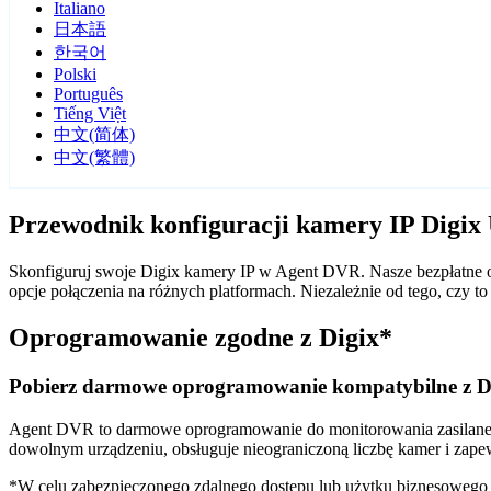
Italiano
日本語
한국어
Polski
Português
Tiếng Việt
中文(简体)
中文(繁體)
Przewodnik konfiguracji kamery IP Digi
Skonfiguruj swoje Digix kamery IP w Agent DVR. Nasze bezpłatne o
opcje połączenia na różnych platformach. Niezależnie od tego, czy
Oprogramowanie zgodne z Digix*
Pobierz darmowe oprogramowanie kompatybilne z D
Agent DVR to darmowe oprogramowanie do monitorowania zasilane sz
dowolnym urządzeniu, obsługuje nieograniczoną liczbę kamer i zape
*W celu zabezpieczonego zdalnego dostępu lub użytku biznesoweg