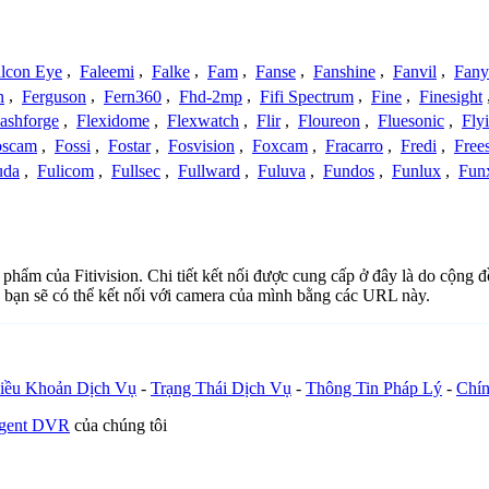
lcon Eye
,
Faleemi
,
Falke
,
Fam
,
Fanse
,
Fanshine
,
Fanvil
,
Fany
n
,
Ferguson
,
Fern360
,
Fhd-2mp
,
Fifi Spectrum
,
Fine
,
Finesight
lashforge
,
Flexidome
,
Flexwatch
,
Flir
,
Floureon
,
Fluesonic
,
Fly
oscam
,
Fossi
,
Fostar
,
Fosvision
,
Foxcam
,
Fracarro
,
Fredi
,
Frees
uda
,
Fulicom
,
Fullsec
,
Fullward
,
Fuluva
,
Fundos
,
Funlux
,
Fun
n phẩm của Fitivision. Chi tiết kết nối được cung cấp ở đây là do cộng
 bạn sẽ có thể kết nối với camera của mình bằng các URL này.
iều Khoản Dịch Vụ
-
Trạng Thái Dịch Vụ
-
Thông Tin Pháp Lý
-
Chín
Agent DVR
của chúng tôi