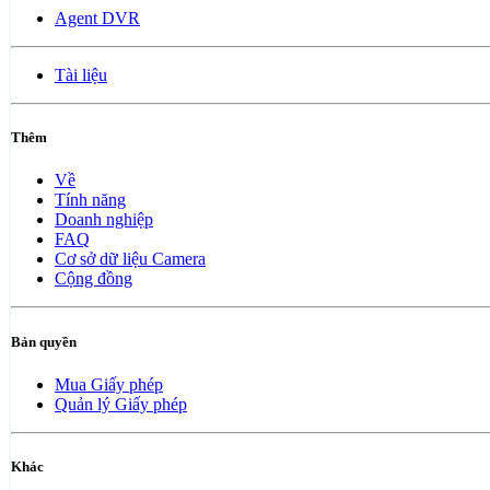
Agent DVR
Tài liệu
Thêm
Về
Tính năng
Doanh nghiệp
FAQ
Cơ sở dữ liệu Camera
Cộng đồng
Bản quyền
Mua Giấy phép
Quản lý Giấy phép
Khác