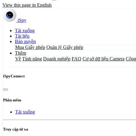
View this page in English
iSpy
Tải xuống
Tài liệu
Bản quyền
Mua Giấy phép
Quản lý Giấy phép
Thêm
Về
Tính năng
Doanh nghiệp
FAQ
Cơ sở dữ liệu Camera
Cộng
iSpyConnect
Phần mềm
Tải xuống
Truy cập từ xa