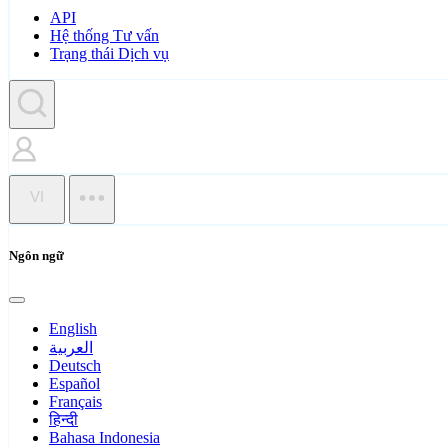
API
Hệ thống Tư vấn
Trạng thái Dịch vụ
VI
Ngôn ngữ
English
العربية
Deutsch
Español
Français
हिन्दी
Bahasa Indonesia