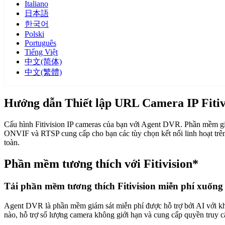
Italiano
日本語
한국어
Polski
Português
Tiếng Việt
中文(简体)
中文(繁體)
Hướng dẫn Thiết lập URL Camera IP Fitiv
Cấu hình Fitivision IP cameras của bạn với Agent DVR. Phần mềm giá
ONVIF và RTSP cung cấp cho bạn các tùy chọn kết nối linh hoạt trên
toàn.
Phần mềm tương thích với Fitivision*
Tải phần mềm tương thích Fitivision miễn phí xuống
Agent DVR là phần mềm giám sát miễn phí được hỗ trợ bởi AI với khả n
nào, hỗ trợ số lượng camera không giới hạn và cung cấp quyền truy 