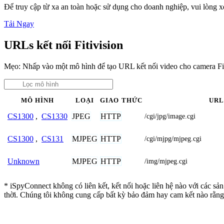
Để truy cập từ xa an toàn hoặc sử dụng cho doanh nghiệp, vui lòng
Tải Ngay
URLs kết nối Fitivision
Mẹo: Nhấp vào một mô hình để tạo URL kết nối video cho camera Fit
MÔ HÌNH
LOẠI
GIAO THỨC
UR
JPEG
HTTP
CS1300
,
CS1330
/cgi/jpg/image.cgi
MJPEG
HTTP
CS1300
,
CS131
/cgi/mjpg/mjpeg.cgi
MJPEG
HTTP
Unknown
/img/mjpeg.cgi
* iSpyConnect không có liên kết, kết nối hoặc liên hệ nào với các sả
thời. Chúng tôi không cung cấp bất kỳ bảo đảm hay cam kết nào rằng