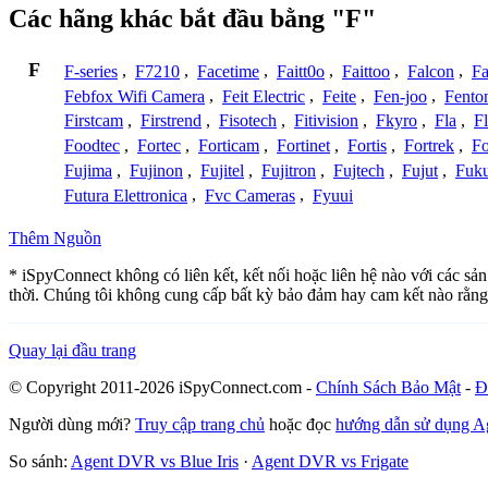
Các hãng khác bắt đầu bằng "F"
F
F-series
,
F7210
,
Facetime
,
Faitt0o
,
Faittoo
,
Falcon
,
Fa
Febfox Wifi Camera
,
Feit Electric
,
Feite
,
Fen-joo
,
Fento
Firstcam
,
Firstrend
,
Fisotech
,
Fitivision
,
Fkyro
,
Fla
,
F
Foodtec
,
Fortec
,
Forticam
,
Fortinet
,
Fortis
,
Fortrek
,
F
Fujima
,
Fujinon
,
Fujitel
,
Fujitron
,
Fujtech
,
Fujut
,
Fuk
Futura Elettronica
,
Fvc Cameras
,
Fyuui
Thêm Nguồn
* iSpyConnect không có liên kết, kết nối hoặc liên hệ nào với các sả
thời. Chúng tôi không cung cấp bất kỳ bảo đảm hay cam kết nào rằng
Quay lại đầu trang
© Copyright 2011-2026 iSpyConnect.com -
Chính Sách Bảo Mật
-
Đ
Người dùng mới?
Truy cập trang chủ
hoặc đọc
hướng dẫn sử dụng 
So sánh:
Agent DVR vs Blue Iris
·
Agent DVR vs Frigate