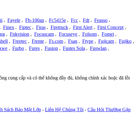
ii
,
Fayele
,
Fb-100ap
,
Fc5415e
,
Fcc
,
Fdt
,
Feasso
,
,
Finex
,
Fiptec
,
Firas
,
Firetruck
,
First Alert
,
First Concept
,
ing
,
Fnkvision
,
Focuscam
,
Focuseye
,
Folsom
,
Fomei
,
bell
,
Freetec
,
Frente
,
Fs.com
,
Fsan
,
Ftype
,
Fujicam
,
Fujiko
,
xwe
,
Furbo
,
Fures
,
Fusion
,
Fustes Sola
,
Fuswlan
,
 đồng cung cấp và có thể không đầy đủ, không chính xác hoặc đã lỗi
h Sách Bảo Mật Lớp
-
Liên Hệ Chúng Tôi
-
Câu Hỏi Thường Gặp