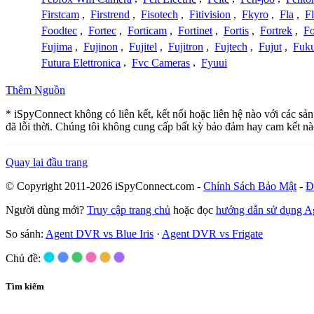
Firstcam
,
Firstrend
,
Fisotech
,
Fitivision
,
Fkyro
,
Fla
,
F
Foodtec
,
Fortec
,
Forticam
,
Fortinet
,
Fortis
,
Fortrek
,
F
Fujima
,
Fujinon
,
Fujitel
,
Fujitron
,
Fujtech
,
Fujut
,
Fuk
Futura Elettronica
,
Fvc Cameras
,
Fyuui
Thêm Nguồn
* iSpyConnect không có liên kết, kết nối hoặc liên hệ nào với các sả
đã lỗi thời. Chúng tôi không cung cấp bất kỳ bảo đảm hay cam kết nà
Quay lại đầu trang
© Copyright 2011-2026 iSpyConnect.com -
Chính Sách Bảo Mật
-
Đ
Người dùng mới?
Truy cập trang chủ
hoặc đọc
hướng dẫn sử dụng 
So sánh:
Agent DVR vs Blue Iris
·
Agent DVR vs Frigate
Chủ đề:
Tìm kiếm