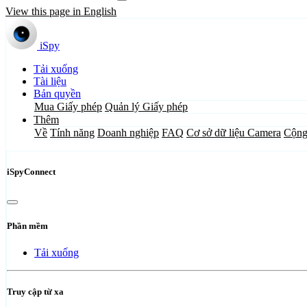
View this page in English
iSpy
Tải xuống
Tài liệu
Bản quyền
Mua Giấy phép
Quản lý Giấy phép
Thêm
Về
Tính năng
Doanh nghiệp
FAQ
Cơ sở dữ liệu Camera
Cộng
iSpyConnect
Phần mềm
Tải xuống
Truy cập từ xa