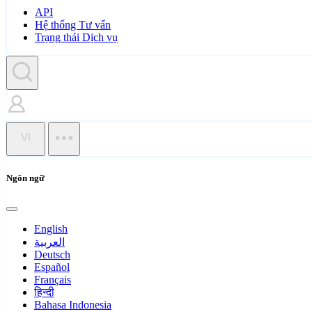
API
Hệ thống Tư vấn
Trạng thái Dịch vụ
VI
Ngôn ngữ
English
العربية
Deutsch
Español
Français
हिन्दी
Bahasa Indonesia