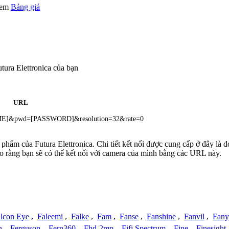
 xem
Bảng giá
ura Elettronica của bạn
URL
AME]&pwd=[PASSWORD]&resolution=32&rate=0
n phẩm của Futura Elettronica. Chi tiết kết nối được cung cấp ở đây l
o rằng bạn sẽ có thể kết nối với camera của mình bằng các URL này.
lcon Eye
,
Faleemi
,
Falke
,
Fam
,
Fanse
,
Fanshine
,
Fanvil
,
Fany
n
,
Ferguson
,
Fern360
,
Fhd-2mp
,
Fifi Spectrum
,
Fine
,
Finesight