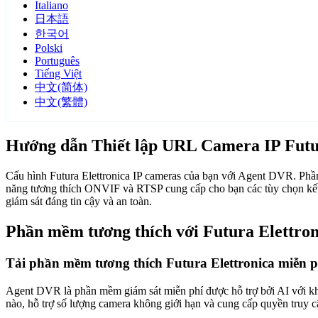
Italiano
日本語
한국어
Polski
Português
Tiếng Việt
中文(简体)
中文(繁體)
Hướng dẫn Thiết lập URL Camera IP Futu
Cấu hình Futura Elettronica IP cameras của bạn với Agent DVR. Phần
năng tương thích ONVIF và RTSP cung cấp cho bạn các tùy chọn kết n
giám sát đáng tin cậy và an toàn.
Phần mềm tương thích với Futura Elettron
Tải phần mềm tương thích Futura Elettronica miễn 
Agent DVR là phần mềm giám sát miễn phí được hỗ trợ bởi AI với khả n
nào, hỗ trợ số lượng camera không giới hạn và cung cấp quyền truy 