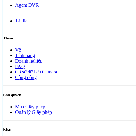
Agent DVR
Tài liệu
Thêm
Về
Tính năng
Doanh nghiệp
FAQ
Cơ sở dữ liệu Camera
Cộng đồng
Bản quyền
Mua Giấy phép
Quản lý Giấy phép
Khác