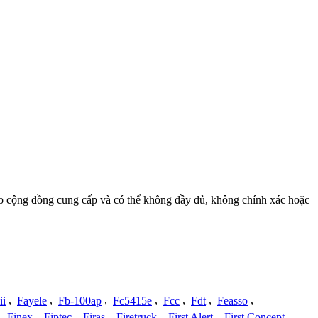
à do cộng đồng cung cấp và có thể không đầy đủ, không chính xác hoặc
ii
,
Fayele
,
Fb-100ap
,
Fc5415e
,
Fcc
,
Fdt
,
Feasso
,
,
Finex
,
Fiptec
,
Firas
,
Firetruck
,
First Alert
,
First Concept
,