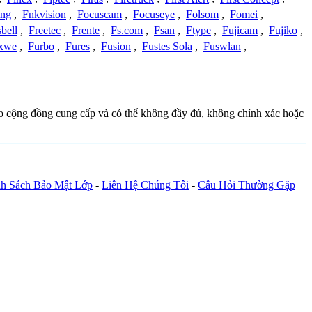
ing
,
Fnkvision
,
Focuscam
,
Focuseye
,
Folsom
,
Fomei
,
bell
,
Freetec
,
Frente
,
Fs.com
,
Fsan
,
Ftype
,
Fujicam
,
Fujiko
,
xwe
,
Furbo
,
Fures
,
Fusion
,
Fustes Sola
,
Fuswlan
,
à do cộng đồng cung cấp và có thể không đầy đủ, không chính xác hoặc
h Sách Bảo Mật Lớp
-
Liên Hệ Chúng Tôi
-
Câu Hỏi Thường Gặp