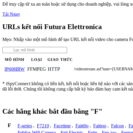
Để truy cập từ xa an toàn hoặc sử dụng cho doanh nghiệp, vui lòng
Tải Ngay
URLs kết nối Futura Elettronica
Mẹo: Nhấp vào một mô hình để tạo URL kết nối video cho camera Fut
MÔ HÌNH
LOẠI
GIAO THỨC
FFMPEG
HTTP
IP608IRW
/videostream.asf?user=[USERN
* iSpyConnect không có liên kết, kết nối hoặc liên hệ nào với các sả
đã lỗi thời. Chúng tôi không cung cấp bất kỳ bảo đảm hay cam kết nà
Các hãng khác bắt đầu bằng "F"
F
F-series
,
F7210
,
Facetime
,
Faitt0o
,
Faittoo
,
Falcon
,
Fa
Febfox Wifi Camera
,
Feit Electric
,
Feite
,
Fen-joo
,
Fento