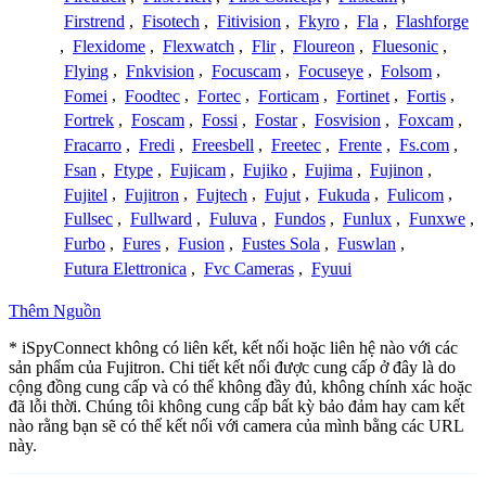
Firstrend
,
Fisotech
,
Fitivision
,
Fkyro
,
Fla
,
Flashforge
,
Flexidome
,
Flexwatch
,
Flir
,
Floureon
,
Fluesonic
,
Flying
,
Fnkvision
,
Focuscam
,
Focuseye
,
Folsom
,
Fomei
,
Foodtec
,
Fortec
,
Forticam
,
Fortinet
,
Fortis
,
Fortrek
,
Foscam
,
Fossi
,
Fostar
,
Fosvision
,
Foxcam
,
Fracarro
,
Fredi
,
Freesbell
,
Freetec
,
Frente
,
Fs.com
,
Fsan
,
Ftype
,
Fujicam
,
Fujiko
,
Fujima
,
Fujinon
,
Fujitel
,
Fujitron
,
Fujtech
,
Fujut
,
Fukuda
,
Fulicom
,
Fullsec
,
Fullward
,
Fuluva
,
Fundos
,
Funlux
,
Funxwe
,
Furbo
,
Fures
,
Fusion
,
Fustes Sola
,
Fuswlan
,
Futura Elettronica
,
Fvc Cameras
,
Fyuui
Thêm Nguồn
* iSpyConnect không có liên kết, kết nối hoặc liên hệ nào với các
sản phẩm của Fujitron. Chi tiết kết nối được cung cấp ở đây là do
cộng đồng cung cấp và có thể không đầy đủ, không chính xác hoặc
đã lỗi thời. Chúng tôi không cung cấp bất kỳ bảo đảm hay cam kết
nào rằng bạn sẽ có thể kết nối với camera của mình bằng các URL
này.