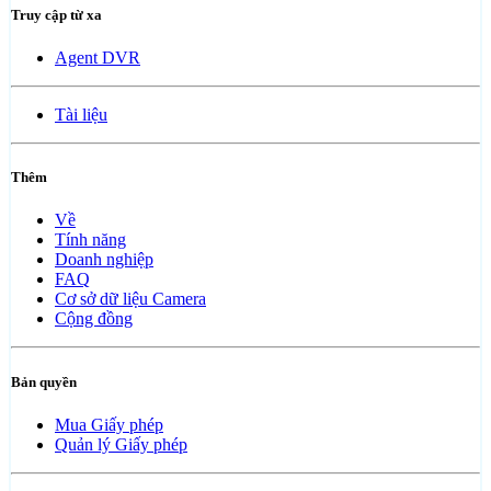
Truy cập từ xa
Agent DVR
Tài liệu
Thêm
Về
Tính năng
Doanh nghiệp
FAQ
Cơ sở dữ liệu Camera
Cộng đồng
Bản quyền
Mua Giấy phép
Quản lý Giấy phép