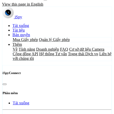
View this page in English
iSpy
Tải xuống
Tài liệu
Bản quyền
Mua Giấy phép
Quản lý Giấy phép
Thêm
Về
Tính năng
Doanh nghiệp
FAQ
Cơ sở dữ liệu Camera
Cộng đồng
API
Hệ thống Tư vấn
Trạng thái Dịch vụ
Liên hệ
với chúng tôi
iSpyConnect
Phần mềm
Tải xuống