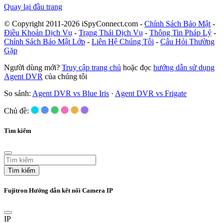
Quay lại đầu trang
© Copyright 2011-2026 iSpyConnect.com -
Chính Sách Bảo Mật
-
Điều Khoản Dịch Vụ
-
Trạng Thái Dịch Vụ
-
Thông Tin Pháp Lý
-
Chính Sách Bảo Mật Lớp
-
Liên Hệ Chúng Tôi
-
Câu Hỏi Thường
Gặp
Người dùng mới?
Truy cập trang chủ
hoặc đọc
hướng dẫn sử dụng
Agent DVR
của chúng tôi
So sánh:
Agent DVR vs Blue Iris
·
Agent DVR vs Frigate
Chủ đề:
Tìm kiếm
Tìm kiếm
Fujitron Hướng dẫn kết nối Camera IP
IP