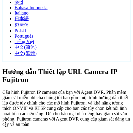
हिन्दी
Bahasa Indonesia
Italiano
日本語
한국어
Polski
Português
Tiếng Việt
中文(简体)
中文(繁體)
Hướng dẫn Thiết lập URL Camera IP
Fujitron
Cấu hình Fujitron IP cameras của bạn với Agent DVR. Phần mềm
giám sát miễn phí của chúng tôi bao gồm một trình hướng dẫn thiết
lập được tùy chỉnh cho các mô hình Fujitron, và khả năng tương
thích ONVIF và RTSP cung cấp cho bạn các tùy chọn kết nối linh
hoạt trên các nền tảng. Dù cho bảo mật nhà riêng hay giám sát văn
phòng, Fujitron cameras với Agent DVR cung cấp giám sát đáng tin
cậy và an toàn.