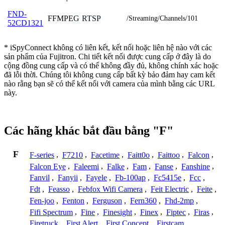
FND-
FFMPEG
RTSP
/Streaming/Channels/101
52CD1321
* iSpyConnect không có liên kết, kết nối hoặc liên hệ nào với các
sản phẩm của Fujitron. Chi tiết kết nối được cung cấp ở đây là do
cộng đồng cung cấp và có thể không đầy đủ, không chính xác hoặc
đã lỗi thời. Chúng tôi không cung cấp bất kỳ bảo đảm hay cam kết
nào rằng bạn sẽ có thể kết nối với camera của mình bằng các URL
này.
Các hãng khác bắt đầu bằng "F"
F
F-series
,
F7210
,
Facetime
,
Faitt0o
,
Faittoo
,
Falcon
,
Falcon Eye
,
Faleemi
,
Falke
,
Fam
,
Fanse
,
Fanshine
,
Fanvil
,
Fanyii
,
Fayele
,
Fb-100ap
,
Fc5415e
,
Fcc
,
Fdt
,
Feasso
,
Febfox Wifi Camera
,
Feit Electric
,
Feite
,
Fen-joo
,
Fenton
,
Ferguson
,
Fern360
,
Fhd-2mp
,
Fifi Spectrum
,
Fine
,
Finesight
,
Finex
,
Fiptec
,
Firas
,
Firetruck
,
First Alert
,
First Concept
,
Firstcam
,