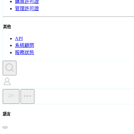
購買許可證
管理許可證
其他
API
系統顧問
服務狀態
ZH
語言