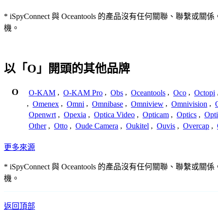
* iSpyConnect 與 Oceantools 的產品沒有任
機。
以「O」開頭的其他品牌
O
O-KAM
,
O-KAM Pro
,
Obs
,
Oceantools
,
Oco
,
Octopi
,
Omenex
,
Omni
,
Omnibase
,
Omniview
,
Omnivision
,
Openwrt
,
Opexia
,
Optica Video
,
Opticam
,
Optics
,
Opt
Other
,
Otto
,
Oude Camera
,
Oukitel
,
Ouvis
,
Overcap
,
更多來源
* iSpyConnect 與 Oceantools 的產品沒有任
機。
返回頂部