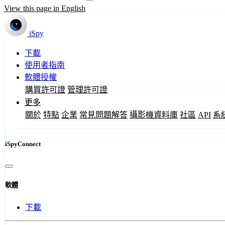
View this page in English
iSpy
下載
使用者指南
軟體授權
購買許可證
管理許可證
更多
關於
特點
企業
常見問題解答
攝影機資料庫
社區
API
系
iSpyConnect
軟體
下載