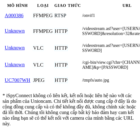
MÔ HÌNH
LOẠI
GIAO THỨC
URL
FFMPEG
RTSP
A000386
/onvif1
/videostream.asf?user=[USE
Unknown
FFMPEG
HTTP
SSWORD]&resolution=32&rate
/videostream.asf?user=[USE
Unknown
VLC
HTTP
SSWORD]
/cgi-bin/view.cgi?chn=[CHA
Unknown
VLC
HTTP
AME]&p=[PASSWORD]
JPEG
HTTP
UC7007WH
/tmpfs/auto.jpg
* iSpyConnect không có liên kết, kết nối hoặc liên hệ nào với các
sản phẩm của Unioncam. Chi tiết kết nối được cung cấp ở đây là do
cộng đồng cung cấp và có thể không đầy đủ, không chính xác hoặc
đã lỗi thời. Chúng tôi không cung cấp bất kỳ bảo đảm hay cam kết
nào rằng bạn sẽ có thể kết nối với camera của mình bằng các URL
này.