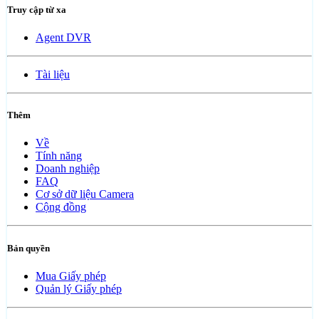
Truy cập từ xa
Agent DVR
Tài liệu
Thêm
Về
Tính năng
Doanh nghiệp
FAQ
Cơ sở dữ liệu Camera
Cộng đồng
Bản quyền
Mua Giấy phép
Quản lý Giấy phép