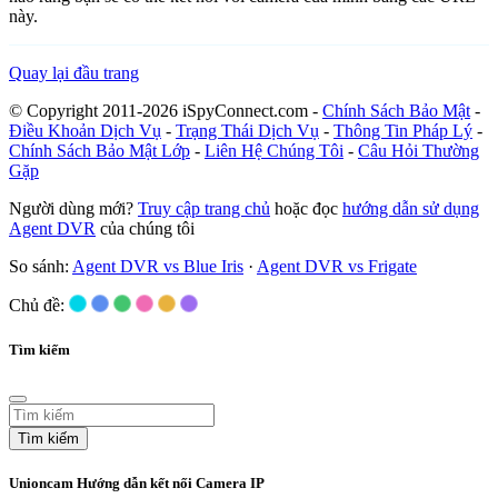
này.
Quay lại đầu trang
© Copyright 2011-2026 iSpyConnect.com -
Chính Sách Bảo Mật
-
Điều Khoản Dịch Vụ
-
Trạng Thái Dịch Vụ
-
Thông Tin Pháp Lý
-
Chính Sách Bảo Mật Lớp
-
Liên Hệ Chúng Tôi
-
Câu Hỏi Thường
Gặp
Người dùng mới?
Truy cập trang chủ
hoặc đọc
hướng dẫn sử dụng
Agent DVR
của chúng tôi
So sánh:
Agent DVR vs Blue Iris
·
Agent DVR vs Frigate
Chủ đề:
Tìm kiếm
Tìm kiếm
Unioncam Hướng dẫn kết nối Camera IP