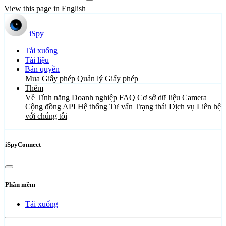
View this page in English
iSpy
Tải xuống
Tài liệu
Bản quyền
Mua Giấy phép
Quản lý Giấy phép
Thêm
Về
Tính năng
Doanh nghiệp
FAQ
Cơ sở dữ liệu Camera
Cộng đồng
API
Hệ thống Tư vấn
Trạng thái Dịch vụ
Liên hệ
với chúng tôi
iSpyConnect
Phần mềm
Tải xuống