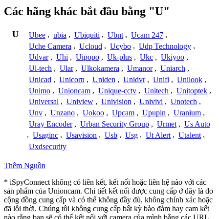
Các hãng khác bắt đầu bằng "U"
U
Ubee
,
ubia
,
Ubiquiti
,
Ubnt
,
Ucam 247
,
Uche Camera
,
Ucloud
,
Ucybo
,
Udp Technology
,
Udvar
,
Uhi
,
Uipopo
,
Uk-plus
,
Ukc
,
Ukiyoo
,
Ul-tech
,
Ular
,
Ulkokamera
,
Umanor
,
Uniarch
,
Unicad
,
Unicorn
,
Uniden
,
Unidvr
,
Unifi
,
Unilook
,
Unimo
,
Unioncam
,
Unique-cctv
,
Unitech
,
Unitoptek
,
Universal
,
Uniview
,
Univision
,
Univivi
,
Unotech
,
Unv
,
Unzano
,
Uokoo
,
Upcam
,
Upupin
,
Uranium
,
Uray Encoder
,
Urban Security Group
,
Urmet
,
Us Auto
,
Usaginc
,
Usavision
,
Usb
,
Usg
,
Ut Alert
,
Utalent
,
Uxdsecurity
Thêm Nguồn
* iSpyConnect không có liên kết, kết nối hoặc liên hệ nào với các
sản phẩm của Unioncam. Chi tiết kết nối được cung cấp ở đây là do
cộng đồng cung cấp và có thể không đầy đủ, không chính xác hoặc
đã lỗi thời. Chúng tôi không cung cấp bất kỳ bảo đảm hay cam kết
nào rằng bạn sẽ có thể kết nối với camera của mình bằng các URL