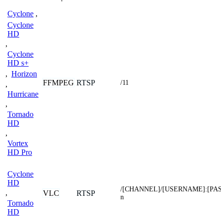
Cyclone
,
Cyclone
HD
,
Cyclone
HD s+
,
Horizon
FFMPEG
RTSP
/11
,
Hurricane
,
Tornado
HD
,
Vortex
HD Pro
Cyclone
HD
/[CHANNEL]/[USERNAME]:[PA
,
VLC
RTSP
n
Tornado
HD