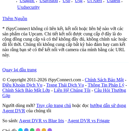
,
Usaginc
,
Usavision
,
Usb
,
Usg
,
Ut Alert
,
Utalent
,
Uxdsecurity
Thêm Nguồn
* iSpyConnect không có liên kết, kết nối hoặc liên hệ nào với các
sản phẩm của Upcam. Chi tiết kết nối được cung cấp ở đây là do
cộng đồng cung cấp và có thể không đầy đủ, không chính xác hoặc
đã lỗi thời. Chúng tôi không cung cấp bất kỳ bảo đảm hay cam kết
nào rằng bạn sẽ có thể kết nối với camera của mình bằng các URL
này.
Quay lại đầu trang
© Copyright 2011-2026 iSpyConnect.com -
Chính Sách Bảo Mật
-
Điều Khoản Dịch Vụ
-
Trạng Thái Dịch Vụ
-
Thông Tin Pháp Lý
-
Chính Sách Bảo Mật Lớp
-
Liên Hệ Chúng Tôi
-
Câu Hỏi Thường
Gặp
Người dùng mới?
Truy cập trang chủ
hoặc đọc
hướng dẫn sử dụng
Agent DVR
của chúng tôi
So sánh:
Agent DVR vs Blue Iris
·
Agent DVR vs Frigate
Chủ đề: