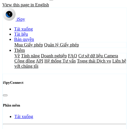
View this page in English
iSpy
Tải xuống
Tài liệu
Bản quyền
Mua Giấy phép
Quản lý Giấy phép
Thêm
Về
Tính năng
Doanh nghiệp
FAQ
Cơ sở dữ liệu Camera
Cộng đồng
API
Hệ thống Tư vấn
Trạng thái Dịch vụ
Liên hệ
với chúng tôi
iSpyConnect
Phần mềm
Tải xuống