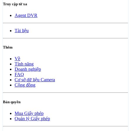
Truy cập từ xa
Agent DVR
Tài liệu
Thêm
Về
Tính năng
Doanh nghiệp
FAQ
Cơ sở dữ liệu Camera
Cộng đồng
Bản quyền
Mua Giấy phép
Quản lý Giấy phép