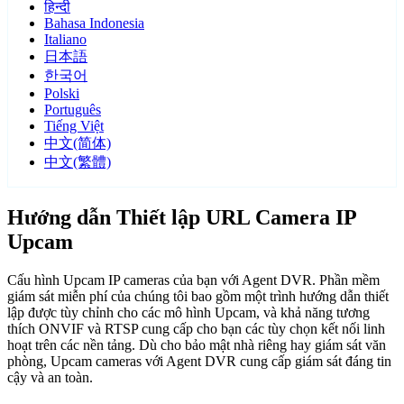
हिन्दी
Bahasa Indonesia
Italiano
日本語
한국어
Polski
Português
Tiếng Việt
中文(简体)
中文(繁體)
Hướng dẫn Thiết lập URL Camera IP
Upcam
Cấu hình Upcam IP cameras của bạn với Agent DVR. Phần mềm
giám sát miễn phí của chúng tôi bao gồm một trình hướng dẫn thiết
lập được tùy chỉnh cho các mô hình Upcam, và khả năng tương
thích ONVIF và RTSP cung cấp cho bạn các tùy chọn kết nối linh
hoạt trên các nền tảng. Dù cho bảo mật nhà riêng hay giám sát văn
phòng, Upcam cameras với Agent DVR cung cấp giám sát đáng tin
cậy và an toàn.