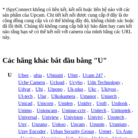
* iSpyConnect không có liên kết, kết nối hoặc liên hệ nào với các
sản phẩm của Upcam. Chi tiết kết nối được cung cấp ở đây là do
cộng đồng cung cấp và có thể không đầy đủ, không chính xác hoặc
đã lỗi thời. Chúng tôi không cung cấp bất kỳ bảo đảm hay cam kết
nào rằng bạn sẽ có thể kết nối với camera của mình bằng các URL
này.
Các hãng khác bắt đầu bằng "U"
U
Ubee
,
ubia
,
Ubiquiti
,
Ubnt
,
Ucam 247
,
Uche Camera
,
Ucloud
,
Ucybo
,
Udp Technology
,
Udvar
,
Uhi
,
Uipopo
,
Uk-plus
,
Ukc
,
Ukiyoo
,
Ul-tech
,
Ular
,
Ulkokamera
,
Umanor
,
Uniarch
,
Unicad
,
Unicorn
,
Uniden
,
Unidvr
,
Unifi
,
Unilook
,
Unimo
,
Unioncam
,
Unique-cctv
,
Unitech
,
Unitoptek
,
Universal
,
Uniview
,
Univision
,
Univivi
,
Unotech
,
Unv
,
Unzano
,
Uokoo
,
Upcam
,
Upupin
,
Uranium
,
Uray Encoder
,
Urban Security Group
,
Urmet
,
Us Auto