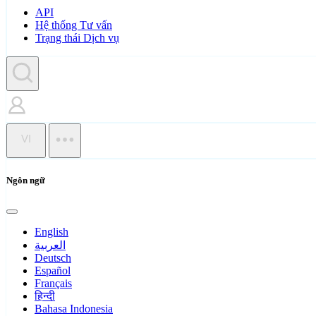
API
Hệ thống Tư vấn
Trạng thái Dịch vụ
VI
Ngôn ngữ
English
العربية
Deutsch
Español
Français
हिन्दी
Bahasa Indonesia