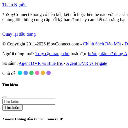
Thêm Nguồn
* iSpyConnect không có liên kết, kết nối hoặc liên hệ nào với các sả
Chúng tôi không cung cấp bất kỳ bảo đảm hay cam kết nào rằng bạn 
Quay lại đầu trang
© Copyright 2011-2026 iSpyConnect.com -
Chính Sách Bảo Mật
-
Đ
Người dùng mới?
Truy cập trang chủ
hoặc đọc
hướng dẫn sử dụng 
So sánh:
Agent DVR vs Blue Iris
·
Agent DVR vs Frigate
Chủ đề:
Tìm kiếm
Tìm kiếm
Xiaovv Hướng dẫn kết nối Camera IP