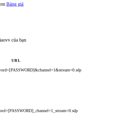
 xem
Bảng giá
iaovv của bạn
URL
ord=[PASSWORD]&channel=1&stream=0.sdp
ord=[PASSWORD]_channel=1_stream=0.sdp