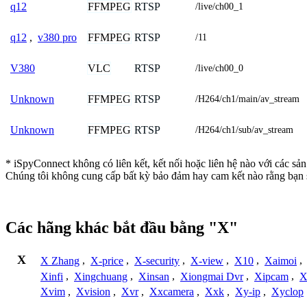
FFMPEG
RTSP
q12
/live/ch00_1
FFMPEG
RTSP
q12
,
v380 pro
/11
VLC
RTSP
V380
/live/ch00_0
FFMPEG
RTSP
Unknown
/H264/ch1/main/av_stream
FFMPEG
RTSP
Unknown
/H264/ch1/sub/av_stream
* iSpyConnect không có liên kết, kết nối hoặc liên hệ nào với các sả
Chúng tôi không cung cấp bất kỳ bảo đảm hay cam kết nào rằng bạn 
Các hãng khác bắt đầu bằng "X"
X
X Zhang
,
X-price
,
X-security
,
X-view
,
X10
,
Xaimoi
,
Xinfi
,
Xingchuang
,
Xinsan
,
Xiongmai Dvr
,
Xipcam
,
X
Xvim
,
Xvision
,
Xvr
,
Xxcamera
,
Xxk
,
Xy-ip
,
Xyclop