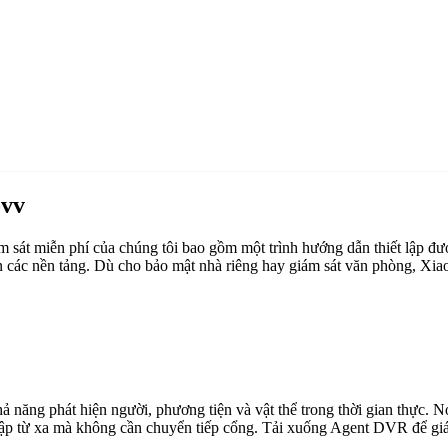
ovv
át miễn phí của chúng tôi bao gồm một trình hướng dẫn thiết lập đượ
n các nền tảng. Dù cho bảo mật nhà riêng hay giám sát văn phòng, Xi
ăng phát hiện người, phương tiện và vật thể trong thời gian thực. Nó 
cập từ xa mà không cần chuyển tiếp cổng. Tải xuống Agent DVR để giám