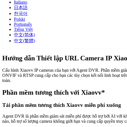
Italiano
日本語
한국어
Polski
Português
Tiếng Việt
中文(简体)
中文(繁體)
Hướng dẫn Thiết lập URL Camera IP Xia
Cấu hình Xiaovv IP cameras của bạn với Agent DVR. Phần mềm giám s
ONVIF và RTSP cung cấp cho bạn các tùy chọn kết nối linh hoạt trê
toàn.
Phần mềm tương thích với Xiaovv*
Tải phần mềm tương thích Xiaovv miễn phí xuống
Agent DVR là phần mềm giám sát miễn phí được hỗ trợ bởi AI với khả n
nào, hỗ trợ số lượng camera không giới hạn và cung cấp quyền truy 