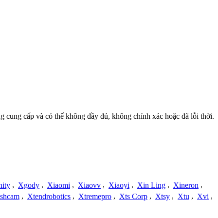
ng cung cấp và có thể không đầy đủ, không chính xác hoặc đã lỗi thời.
nity
,
Xgody
,
Xiaomi
,
Xiaovv
,
Xiaoyi
,
Xin Ling
,
Xineron
,
shcam
,
Xtendrobotics
,
Xtremepro
,
Xts Corp
,
Xtsy
,
Xtu
,
Xvi
,