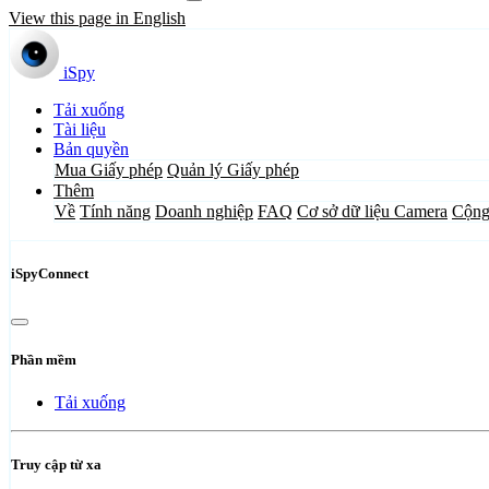
View this page in English
iSpy
Tải xuống
Tài liệu
Bản quyền
Mua Giấy phép
Quản lý Giấy phép
Thêm
Về
Tính năng
Doanh nghiệp
FAQ
Cơ sở dữ liệu Camera
Cộng
iSpyConnect
Phần mềm
Tải xuống
Truy cập từ xa