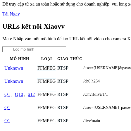
Để truy cập từ xa an toàn hoặc sử dụng cho doanh nghiệp, vui lòng
Tải Ngay
URLs kết nối Xiaovv
Mẹo: Nhấp vào một mô hình để tạo URL kết nối video cho camera X
MÔ HÌNH
LOẠI
GIAO THỨC
FFMPEG
RTSP
Unknown
/user=[USERNAME]&passw
FFMPEG
RTSP
Unknown
/ch0.h264
FFMPEG
RTSP
Q1
,
Q10
,
q12
/Onvif/live/1/1
FFMPEG
RTSP
Q1
/user=[USERNAME]_passw
FFMPEG
RTSP
Q1
/live/main