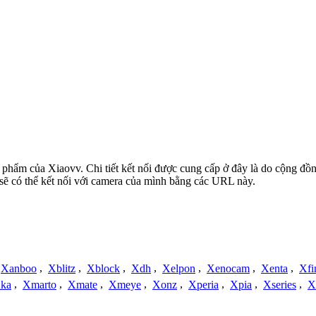
n phẩm của Xiaovv. Chi tiết kết nối được cung cấp ở đây là do cộng đồ
sẽ có thể kết nối với camera của mình bằng các URL này.
Xanboo
,
Xblitz
,
Xblock
,
Xdh
,
Xelpon
,
Xenocam
,
Xenta
,
Xfi
ka
,
Xmarto
,
Xmate
,
Xmeye
,
Xonz
,
Xperia
,
Xpia
,
Xseries
,
X