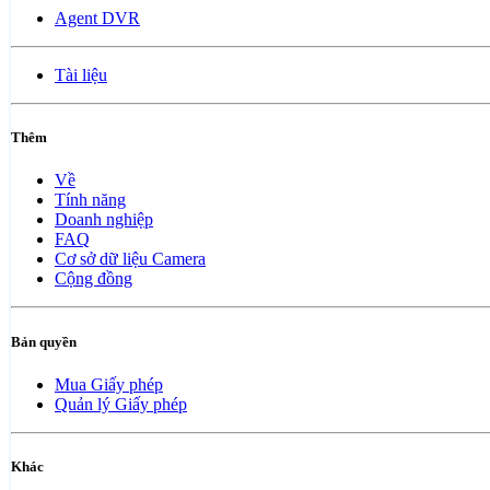
Agent DVR
Tài liệu
Thêm
Về
Tính năng
Doanh nghiệp
FAQ
Cơ sở dữ liệu Camera
Cộng đồng
Bản quyền
Mua Giấy phép
Quản lý Giấy phép
Khác