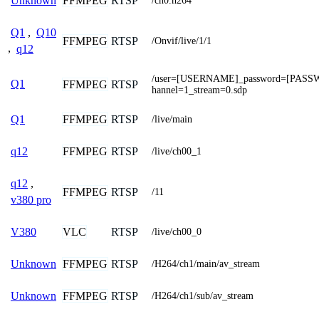
FFMPEG
RTSP
Unknown
/ch0.h264
Q1
,
Q10
FFMPEG
RTSP
/Onvif/live/1/1
,
q12
/user=[USERNAME]_password=[PASS
Q1
FFMPEG
RTSP
hannel=1_stream=0.sdp
FFMPEG
RTSP
Q1
/live/main
FFMPEG
RTSP
q12
/live/ch00_1
q12
,
FFMPEG
RTSP
/11
v380 pro
VLC
RTSP
V380
/live/ch00_0
FFMPEG
RTSP
Unknown
/H264/ch1/main/av_stream
FFMPEG
RTSP
Unknown
/H264/ch1/sub/av_stream