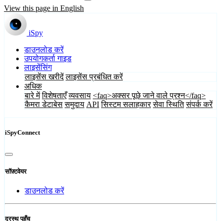
View this page in English
iSpy
डाउनलोड करें
उपयोगकर्ता गाइड
लाइसेंसिंग
लाइसेंस खरीदें
लाइसेंस प्रबंधित करें
अधिक
बारे में
विशेषताएँ
व्यवसाय
<faq>अक्सर पूछे जाने वाले प्रश्न</faq>
कैमरा डेटाबेस
समुदाय
API
सिस्टम सलाहकार
सेवा स्थिति
संपर्क करें
iSpyConnect
सॉफ़्टवेयर
डाउनलोड करें
दूरस्थ पहुँच