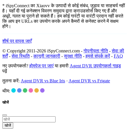
* iSpyConnect का Xiaovv के उत्पादों से कोई संबंध, जुड़ाव या साहचर्य नहीं
है। यहाँ दी गई कनेक्शन विवरण समुदाय द्वारा क्राउडसोर्स किए गए हैं और
अधूरे, गलत या पुराने हो सकते हैं। हम कोई गारंटी या वारंटी प्रदान नहीं करते
कि आप इन URLs का उपयोग करके अपने कैमरों से कनेक्ट करने में सक्षम
होंगे।
शीर्ष पर वापस जाएँ
© Copyright 2011-2026 iSpyConnect.com -
गोपनीयता नीति
-
सेवा की
शर्तें
-
सेवा स्थिति
-
कानूनी जानकारी
-
सुरक्षा नीति
-
हमसे संपर्क करें
-
FAQ
नए उपयोगकर्ता?
होमपेज पर जाएं
या हमारी
Agent DVR उपयोगकर्ता गाइड
पढ़ें
तुलना करें:
Agent DVR vs Blue Iris
·
Agent DVR vs Frigate
थीम:
खोजें
खोजें