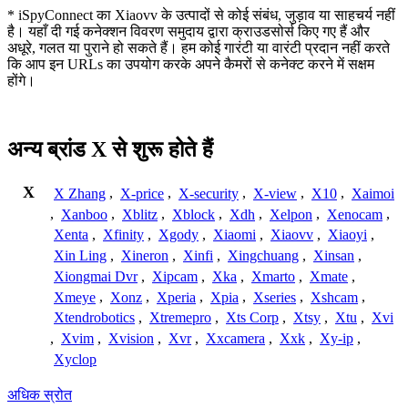
* iSpyConnect का Xiaovv के उत्पादों से कोई संबंध, जुड़ाव या साहचर्य नहीं
है। यहाँ दी गई कनेक्शन विवरण समुदाय द्वारा क्राउडसोर्स किए गए हैं और
अधूरे, गलत या पुराने हो सकते हैं। हम कोई गारंटी या वारंटी प्रदान नहीं करते
कि आप इन URLs का उपयोग करके अपने कैमरों से कनेक्ट करने में सक्षम
होंगे।
अन्य ब्रांड X से शुरू होते हैं
X
X Zhang
,
X-price
,
X-security
,
X-view
,
X10
,
Xaimoi
,
Xanboo
,
Xblitz
,
Xblock
,
Xdh
,
Xelpon
,
Xenocam
,
Xenta
,
Xfinity
,
Xgody
,
Xiaomi
,
Xiaovv
,
Xiaoyi
,
Xin Ling
,
Xineron
,
Xinfi
,
Xingchuang
,
Xinsan
,
Xiongmai Dvr
,
Xipcam
,
Xka
,
Xmarto
,
Xmate
,
Xmeye
,
Xonz
,
Xperia
,
Xpia
,
Xseries
,
Xshcam
,
Xtendrobotics
,
Xtremepro
,
Xts Corp
,
Xtsy
,
Xtu
,
Xvi
,
Xvim
,
Xvision
,
Xvr
,
Xxcamera
,
Xxk
,
Xy-ip
,
Xyclop
अधिक स्रोत