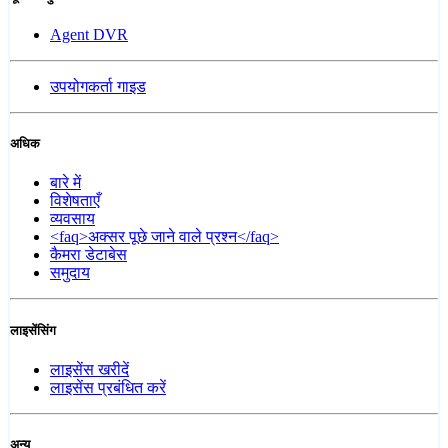
Agent DVR
उपयोगकर्ता गाइड
अधिक
बारे में
विशेषताएँ
व्यवसाय
<faq>अक्सर पूछे जाने वाले प्रश्न</faq>
कैमरा डेटाबेस
समुदाय
लाइसेंसिंग
लाइसेंस खरीदें
लाइसेंस प्रबंधित करें
अन्य