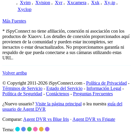
,
Xvim
,
Xvision
,
Xvr
,
Xxcamera
,
Xxk
,
Xy-ip
,
Xyclop
Más Fuentes
* iSpyConnect no tiene afiliación, conexión ni asociación con los
productos de Xiaovv. Los detalles de conexión proporcionados aquí
provienen de la comunidad y pueden estar incompletos, ser
inexactos o estar desactualizados. No proporcionamos garantía ni
respaldo de que pueda conectarse a sus cámaras utilizando estas
URL.
Volver arriba
© Copyright 2011-2026 iSpyConnect.com -
Política de Privacidad
-
Términos de Servicio
-
Estado del Servicio
-
Información Legal
-
Política de Seguridad
-
Contáctenos
-
Preguntas Frecuentes
¿Nuevo usuario?
Visite la página principal
o lea nuestra
guía del
usuario de Agent DVR
Comparar:
Agent DVR vs Blue Iris
·
Agent DVR vs Frigate
Tema: