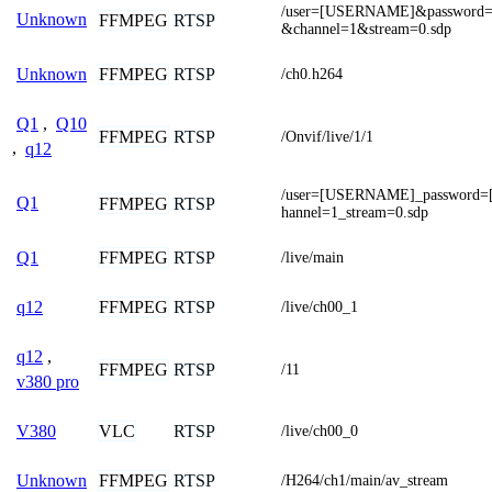
/user=[USERNAME]&passwor
Unknown
FFMPEG
RTSP
&channel=1&stream=0.sdp
FFMPEG
RTSP
Unknown
/ch0.h264
Q1
,
Q10
FFMPEG
RTSP
/Onvif/live/1/1
,
q12
/user=[USERNAME]_password
Q1
FFMPEG
RTSP
hannel=1_stream=0.sdp
FFMPEG
RTSP
Q1
/live/main
FFMPEG
RTSP
q12
/live/ch00_1
q12
,
FFMPEG
RTSP
/11
v380 pro
VLC
RTSP
V380
/live/ch00_0
FFMPEG
RTSP
Unknown
/H264/ch1/main/av_stream