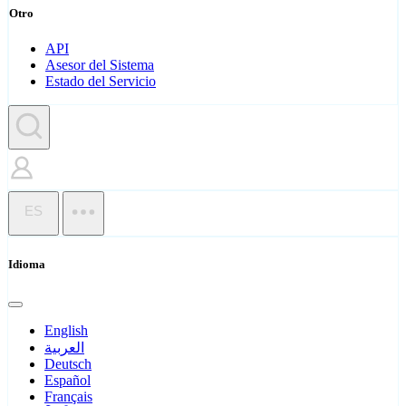
Otro
API
Asesor del Sistema
Estado del Servicio
ES
Idioma
English
العربية
Deutsch
Español
Français