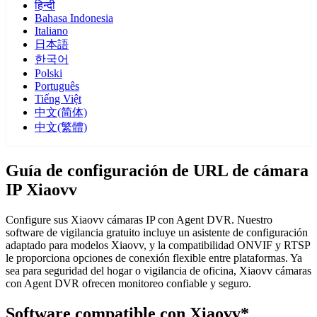
हिन्दी
Bahasa Indonesia
Italiano
日本語
한국어
Polski
Português
Tiếng Việt
中文(简体)
中文(繁體)
Guía de configuración de URL de cámara
IP Xiaovv
Configure sus Xiaovv cámaras IP con Agent DVR. Nuestro
software de vigilancia gratuito incluye un asistente de configuración
adaptado para modelos Xiaovv, y la compatibilidad ONVIF y RTSP
le proporciona opciones de conexión flexible entre plataformas. Ya
sea para seguridad del hogar o vigilancia de oficina, Xiaovv cámaras
con Agent DVR ofrecen monitoreo confiable y seguro.
Software compatible con Xiaovv*