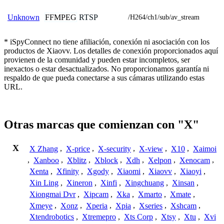
FFMPEG
RTSP
Unknown
/H264/ch1/sub/av_stream
* iSpyConnect no tiene afiliación, conexión ni asociación con los
productos de Xiaovv. Los detalles de conexión proporcionados aquí
provienen de la comunidad y pueden estar incompletos, ser
inexactos o estar desactualizados. No proporcionamos garantía ni
respaldo de que pueda conectarse a sus cámaras utilizando estas
URL.
Otras marcas que comienzan con "X"
X
X Zhang
,
X-price
,
X-security
,
X-view
,
X10
,
Xaimoi
,
Xanboo
,
Xblitz
,
Xblock
,
Xdh
,
Xelpon
,
Xenocam
,
Xenta
,
Xfinity
,
Xgody
,
Xiaomi
,
Xiaovv
,
Xiaoyi
,
Xin Ling
,
Xineron
,
Xinfi
,
Xingchuang
,
Xinsan
,
Xiongmai Dvr
,
Xipcam
,
Xka
,
Xmarto
,
Xmate
,
Xmeye
,
Xonz
,
Xperia
,
Xpia
,
Xseries
,
Xshcam
,
Xtendrobotics
,
Xtremepro
,
Xts Corp
,
Xtsy
,
Xtu
,
Xvi