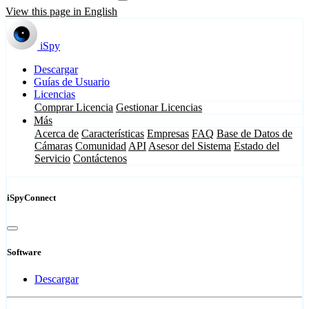
View this page in English
iSpy
Descargar
Guías de Usuario
Licencias
Comprar Licencia
Gestionar Licencias
Más
Acerca de
Características
Empresas
FAQ
Base de Datos de
Cámaras
Comunidad
API
Asesor del Sistema
Estado del
Servicio
Contáctenos
iSpyConnect
Software
Descargar