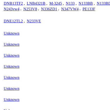
DNB13TF2
,
LNB4321B
,
M-3245
,
N133
,
N133BB
,
N133B
N243vw4
,
N253V8
,
N336ZD1
,
N347VW4
,
PE133F
DNE12TL2
,
N233VE
Unknown
Unknown
Unknown
Unknown
Unknown
Unknown
Unknown