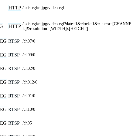
HTTP
/axis-cgi/mjpg/video.cgi
/axis-cgi/mjpg/video.cgi?date=1&clock=1&camera=[CHANNE
G
HTTP
L]&resolution=[WIDTH]x[HEIGHT]
PEG
RTSP
/ch07/0
PEG
RTSP
/ch09/0
PEG
RTSP
/ch02/0
PEG
RTSP
/ch012/0
PEG
RTSP
/ch01/0
PEG
RTSP
/ch10/0
PEG
RTSP
/ch05