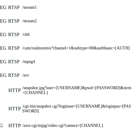
PEG
RTSP
/stream1
PEG
RTSP
/stream2
PEG
RTSP
/ch0
PEG
RTSP
/cam/realmonitor?channel=1&subtype=00&authbasic=[AUTH]
PEG
RTSP
/mpeg4
PEG
RTSP
/avc
/snapshot.jpg?user=[USERNAME]&pwd=[PASSWORD]&strm
HTTP
=[CHANNEL]
/cgi-bin/snapshot.cgi?loginuse=[USERNAME]&loginpas=[PAS
HTTP
SWORD]
G
HTTP
/axis-cgi/mjpg/video.cgi?camera=[CHANNEL]