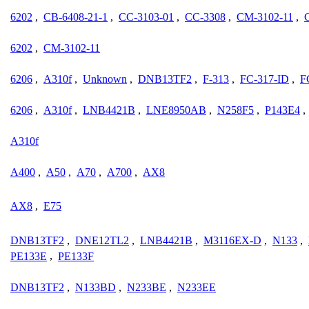
6202
,
CB-6408-21-1
,
CC-3103-01
,
CC-3308
,
CM-3102-11
,
6202
,
CM-3102-11
6206
,
A310f
,
Unknown
,
DNB13TF2
,
F-313
,
FC-317-ID
,
F
6206
,
A310f
,
LNB4421B
,
LNE8950AB
,
N258F5
,
P143E4
,
A310f
A400
,
A50
,
A70
,
A700
,
AX8
AX8
,
E75
DNB13TF2
,
DNE12TL2
,
LNB4421B
,
M3116EX-D
,
N133
,
PE133E
,
PE133F
DNB13TF2
,
N133BD
,
N233BE
,
N233EE