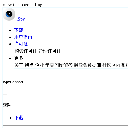
View this page in English
iSpy
下载
用户指南
许可证
购买许可证
管理许可证
更多
关于
特点
企业
常见问题解答
摄像头数据库
社区
API
系
iSpyConnect
软件
下载