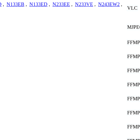
D
,
N133EB
,
N133ED
,
N233EE
,
N233VE
,
N243EW2
,
VLC
MJPE
FFM
FFM
FFM
FFM
FFM
FFM
FFM