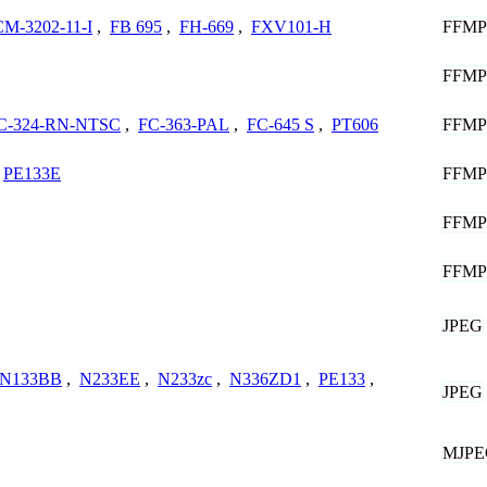
FFM
CM-3202-11-I
,
FB 695
,
FH-669
,
FXV101-H
FFM
FFM
C-324-RN-NTSC
,
FC-363-PAL
,
FC-645 S
,
PT606
FFM
PE133E
FFM
FFM
JPEG
N133BB
,
N233EE
,
N233zc
,
N336ZD1
,
PE133
,
JPEG
MJPE