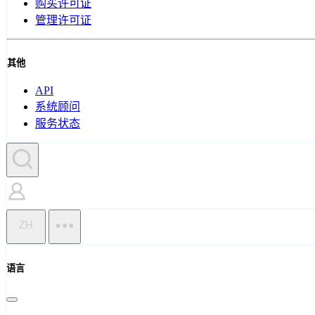
购买许可证
管理许可证
其他
API
系统顾问
服务状态
ZH
语言