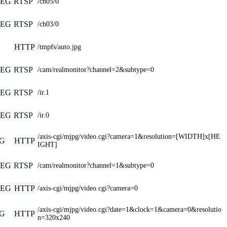
PEG
RTSP
/ch05/0
PEG
RTSP
/ch03/0
HTTP
/tmpfs/auto.jpg
PEG
RTSP
/cam/realmonitor?channel=2&subtype=0
PEG
RTSP
/ir.1
PEG
RTSP
/ir.0
/axis-cgi/mjpg/video.cgi?camera=1&resolution=[WIDTH]x[HE
G
HTTP
IGHT]
PEG
RTSP
/cam/realmonitor?channel=1&subtype=0
PEG
HTTP
/axis-cgi/mjpg/video.cgi?camera=0
/axis-cgi/mjpg/video.cgi?date=1&clock=1&camera=0&resolutio
G
HTTP
n=320x240