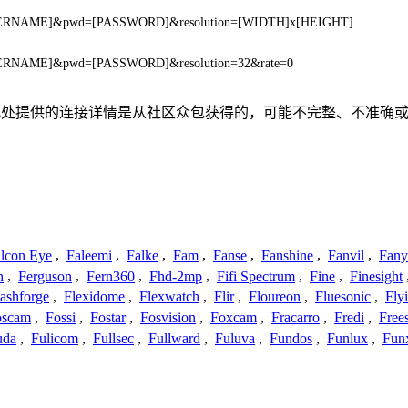
=[USERNAME]&pwd=[PASSWORD]&resolution=[WIDTH]x[HEIGHT]
[USERNAME]&pwd=[PASSWORD]&resolution=32&rate=0
联、联系或关系。此处提供的连接详情是从社区众包获得的，可能不完整
lcon Eye
,
Faleemi
,
Falke
,
Fam
,
Fanse
,
Fanshine
,
Fanvil
,
Fany
n
,
Ferguson
,
Fern360
,
Fhd-2mp
,
Fifi Spectrum
,
Fine
,
Finesight
lashforge
,
Flexidome
,
Flexwatch
,
Flir
,
Floureon
,
Fluesonic
,
Fly
oscam
,
Fossi
,
Fostar
,
Fosvision
,
Foxcam
,
Fracarro
,
Fredi
,
Frees
uda
,
Fulicom
,
Fullsec
,
Fullward
,
Fuluva
,
Fundos
,
Funlux
,
Fun