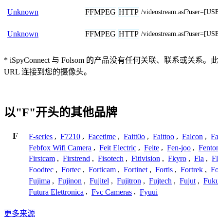
FFMPEG
HTTP
Unknown
/videostream.asf?user
FFMPEG
HTTP
Unknown
/videostream.asf?user=
* iSpyConnect 与 Folsom 的产品没有任何关
URL 连接到您的摄像头。
以"F"开头的其他品牌
F
F-series
,
F7210
,
Facetime
,
Faitt0o
,
Faittoo
,
Falcon
,
Fa
Febfox Wifi Camera
,
Feit Electric
,
Feite
,
Fen-joo
,
Fento
Firstcam
,
Firstrend
,
Fisotech
,
Fitivision
,
Fkyro
,
Fla
,
F
Foodtec
,
Fortec
,
Forticam
,
Fortinet
,
Fortis
,
Fortrek
,
F
Fujima
,
Fujinon
,
Fujitel
,
Fujitron
,
Fujtech
,
Fujut
,
Fuk
Futura Elettronica
,
Fvc Cameras
,
Fyuui
更多来源