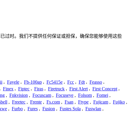
、不准确或已过时。我们不提供任何保证或担保，确保您能够使用这些
ii
,
Fayele
,
Fb-100ap
,
Fc5415e
,
Fcc
,
Fdt
,
Feasso
,
,
Finex
,
Fiptec
,
Firas
,
Firetruck
,
First Alert
,
First Concept
,
ing
,
Fnkvision
,
Focuscam
,
Focuseye
,
Folsom
,
Fomei
,
bell
,
Freetec
,
Frente
,
Fs.com
,
Fsan
,
Ftype
,
Fujicam
,
Fujiko
,
xwe
,
Furbo
,
Fures
,
Fusion
,
Fustes Sola
,
Fuswlan
,