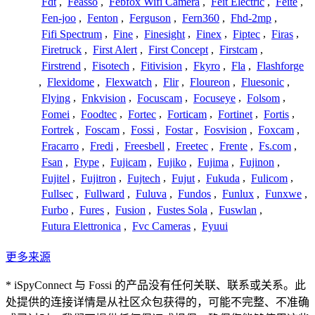
Fdt
,
Feasso
,
Febfox Wifi Camera
,
Feit Electric
,
Feite
,
Fen-joo
,
Fenton
,
Ferguson
,
Fern360
,
Fhd-2mp
,
Fifi Spectrum
,
Fine
,
Finesight
,
Finex
,
Fiptec
,
Firas
,
Firetruck
,
First Alert
,
First Concept
,
Firstcam
,
Firstrend
,
Fisotech
,
Fitivision
,
Fkyro
,
Fla
,
Flashforge
,
Flexidome
,
Flexwatch
,
Flir
,
Floureon
,
Fluesonic
,
Flying
,
Fnkvision
,
Focuscam
,
Focuseye
,
Folsom
,
Fomei
,
Foodtec
,
Fortec
,
Forticam
,
Fortinet
,
Fortis
,
Fortrek
,
Foscam
,
Fossi
,
Fostar
,
Fosvision
,
Foxcam
,
Fracarro
,
Fredi
,
Freesbell
,
Freetec
,
Frente
,
Fs.com
,
Fsan
,
Ftype
,
Fujicam
,
Fujiko
,
Fujima
,
Fujinon
,
Fujitel
,
Fujitron
,
Fujtech
,
Fujut
,
Fukuda
,
Fulicom
,
Fullsec
,
Fullward
,
Fuluva
,
Fundos
,
Funlux
,
Funxwe
,
Furbo
,
Fures
,
Fusion
,
Fustes Sola
,
Fuswlan
,
Futura Elettronica
,
Fvc Cameras
,
Fyuui
更多来源
* iSpyConnect 与 Fossi 的产品没有任何关联、联系或关系。此
处提供的连接详情是从社区众包获得的，可能不完整、不准确