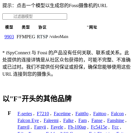
提示：点击一个模型以生成您的Fossi摄像机的URL
模型
类型
协议
"网址
FFMPEG
RTSP
9903
/videoMain
* iSpyConnect 与 Fossi 的产品没有任何关联、联系或关系。此
处提供的连接详情是从社区众包获得的，可能不完整、不准确
或已过时。我们不提供任何保证或担保，确保您能够使用这些
URL 连接到您的摄像头。
以"F"开头的其他品牌
F
F-series
,
F7210
,
Facetime
,
Faitt0o
,
Faittoo
,
Falcon
,
Falcon Eye
,
Faleemi
,
Falke
,
Fam
,
Fanse
,
Fanshine
,
Fanvil
,
Fanyii
,
Fayele
,
Fb-100ap
,
Fc5415e
,
Fcc
,