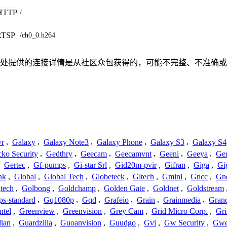
HTTP
/
RTSP
/ch0_0.h264
联、联系或关系。此处提供的连接详情是从社区众包获得的，可能不完整、
vr
,
Galaxy
,
Galaxy Note3
,
Galaxy Phone
,
Galaxy S3
,
Galaxy S4
ko Security
,
Gedthry
,
Geecam
,
Geecamvnt
,
Geeni
,
Geeya
,
Ge
,
Gertec
,
Gf-pumps
,
Gi-star Srl
,
Gid20m-pvir
,
Gifran
,
Giga
,
Gi
nk
,
Global
,
Global Tech
,
Globeteck
,
Gltech
,
Gmini
,
Gncc
,
Gn
tech
,
Golbong
,
Goldchamp
,
Golden Gate
,
Goldnet
,
Goldstream
s-standard
,
Gq1080p
,
Gqd
,
Grafeio
,
Grain
,
Grainmedia
,
Gran
ntel
,
Greenview
,
Greenvision
,
Grey Cam
,
Grid Micro Corp.
,
Gri
ian
,
Guardzilla
,
Guoanvision
,
Guudgo
,
Gvi
,
Gw Security
,
Gwe