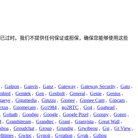
不准确或已过时。我们不提供任何保证或担保，确保您能够使用这些
,
Galpon
,
Ganvis
,
Ganz
,
Gateway
,
Gateway Security
,
Gato
,
mbird
,
Gemtek
,
Gen
,
Genbolt
,
General
,
Genie
,
Genius
,
gaeye
,
Gigamedia
,
Ginzzu
,
Gionee
,
Gionee Cam
,
Gipcam
,
exus
,
Gnomecam
,
Go1984
,
go2RTC
,
Go4
,
Goahead
,
,
Goliath
,
Goodgo
,
Google
,
Google Pixel
,
Goospy
,
Gopro
,
d
,
Grandstream
,
Grandtec
,
Grant
,
Granvista
,
Great Wall
,
sboa
,
Groudchat
,
Group
,
Grundig
,
Grwibeou
,
Gsi
,
Gt View
,
lltimes
,
Gwipc
,
Gynoii
,
Gyration
,
Gyuk
,
Gzhou