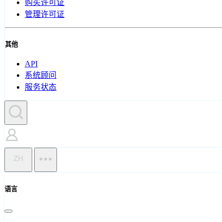
购买许可证
管理许可证
其他
API
系统顾问
服务状态
ZH
语言