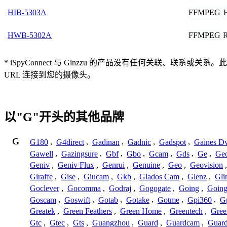
FFMPEG
HIB-5303A
FFMPEG
HWB-5302A
* iSpyConnect 与 Ginzzu 的产品没有任何关
URL 连接到您的摄像头。
以"G"开头的其他品牌
G
G180
,
G4direct
,
Gadinan
,
Gadnic
,
Gadspot
,
Gaines D
Gawell
,
Gazingsure
,
Gbf
,
Gbo
,
Gcam
,
Gds
,
Ge
,
Gec
Geniv
,
Geniv Flux
,
Genrui
,
Genuine
,
Geo
,
Geovision
Giraffe
,
Gise
,
Giucam
,
Gkb
,
Glados Cam
,
Glenz
,
Gli
Goclever
,
Gocomma
,
Godraj
,
Gogogate
,
Going
,
Going
Goscam
,
Goswift
,
Gotab
,
Gotake
,
Gotme
,
Gpi360
,
Gp
Greatek
,
Green Feathers
,
Green Home
,
Greentech
,
Gree
Gtc
,
Gtec
,
Gts
,
Guangzhou
,
Guard
,
Guardcam
,
Guard