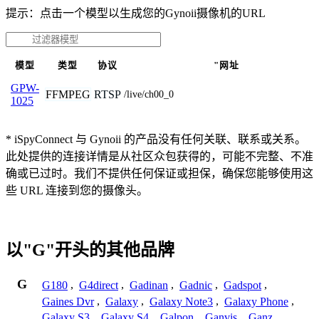
提示：点击一个模型以生成您的Gynoii摄像机的URL
模型
类型
协议
"网址
GPW-
FFMPEG
RTSP
/live/ch00_0
1025
* iSpyConnect 与 Gynoii 的产品没有任何关联、联系或关系。
此处提供的连接详情是从社区众包获得的，可能不完整、不准
确或已过时。我们不提供任何保证或担保，确保您能够使用这
些 URL 连接到您的摄像头。
以"G"开头的其他品牌
G
G180
,
G4direct
,
Gadinan
,
Gadnic
,
Gadspot
,
Gaines Dvr
,
Galaxy
,
Galaxy Note3
,
Galaxy Phone
,
Galaxy S3
,
Galaxy S4
,
Galpon
,
Ganvis
,
Ganz
,