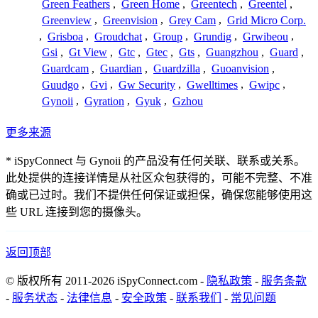
Green Feathers
,
Green Home
,
Greentech
,
Greentel
,
Greenview
,
Greenvision
,
Grey Cam
,
Grid Micro Corp.
,
Grisboa
,
Groudchat
,
Group
,
Grundig
,
Grwibeou
,
Gsi
,
Gt View
,
Gtc
,
Gtec
,
Gts
,
Guangzhou
,
Guard
,
Guardcam
,
Guardian
,
Guardzilla
,
Guoanvision
,
Guudgo
,
Gvi
,
Gw Security
,
Gwelltimes
,
Gwipc
,
Gynoii
,
Gyration
,
Gyuk
,
Gzhou
更多来源
* iSpyConnect 与 Gynoii 的产品没有任何关联、联系或关系。
此处提供的连接详情是从社区众包获得的，可能不完整、不准
确或已过时。我们不提供任何保证或担保，确保您能够使用这
些 URL 连接到您的摄像头。
返回顶部
© 版权所有 2011-2026 iSpyConnect.com -
隐私政策
-
服务条款
-
服务状态
-
法律信息
-
安全政策
-
联系我们
-
常见问题