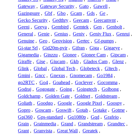
Gateway
,
Gateway Security
,
Gato
,
Gawell
,
Gazingsure
,
Gbf
,
Gbo
,
Gcam
,
Gds
,
Ge
,
Gecko Security
,
Gedthry
,
Geecam
,
Geecamvnt
,
Geeni
,
Geeya
,
Gembird
,
Gemtek
,
Gen
,
Genbolt
,
General
,
Genie
,
Genius
,
Geniv
,
Geniv Flux
,
Genrui
,
Genuine
,
Geo
,
Geovision
,
Gertec
,
Gf-pumps
,
Gi-star Srl
,
Gid20m-pvir
,
Gifran
,
Giga
,
Gigaeye
,
Gigamedia
,
Ginzzu
,
Gionee
,
Gionee Cam
,
Gipcam
,
Giraffe
,
Gise
,
Giucam
,
Gkb
,
Glados Cam
,
Glenz
,
Glink
,
Global
,
Global Tech
,
Globeteck
,
Gltech
,
Gmini
,
Gncc
,
Gnexus
,
Gnomecam
,
Go1984
,
go2RTC
,
Go4
,
Goahead
,
Goclever
,
Gocomma
,
Godraj
,
Gogogate
,
Going
,
Goingtech
,
Golbong
,
Goldchamp
,
Golden Gate
,
Goldnet
,
Goldstream
,
Goliath
,
Goodgo
,
Google
,
Google Pixel
,
Goospy
,
Gopro
,
Goscam
,
Goswift
,
Gotab
,
Gotake
,
Gotme
,
Gpi360
,
Gps-standard
,
Gq1080p
,
Gqd
,
Grafeio
,
Grain
,
Grainmedia
,
Grand
,
Grandstream
,
Grandtec
,
Grant
,
Granvista
,
Great Wall
,
Greatek
,