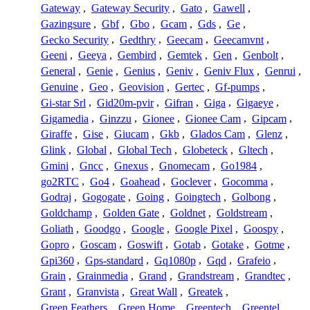
Gateway
,
Gateway Security
,
Gato
,
Gawell
,
Gazingsure
,
Gbf
,
Gbo
,
Gcam
,
Gds
,
Ge
,
Gecko Security
,
Gedthry
,
Geecam
,
Geecamvnt
,
Geeni
,
Geeya
,
Gembird
,
Gemtek
,
Gen
,
Genbolt
,
General
,
Genie
,
Genius
,
Geniv
,
Geniv Flux
,
Genrui
,
Genuine
,
Geo
,
Geovision
,
Gertec
,
Gf-pumps
,
Gi-star Srl
,
Gid20m-pvir
,
Gifran
,
Giga
,
Gigaeye
,
Gigamedia
,
Ginzzu
,
Gionee
,
Gionee Cam
,
Gipcam
,
Giraffe
,
Gise
,
Giucam
,
Gkb
,
Glados Cam
,
Glenz
,
Glink
,
Global
,
Global Tech
,
Globeteck
,
Gltech
,
Gmini
,
Gncc
,
Gnexus
,
Gnomecam
,
Go1984
,
go2RTC
,
Go4
,
Goahead
,
Goclever
,
Gocomma
,
Godraj
,
Gogogate
,
Going
,
Goingtech
,
Golbong
,
Goldchamp
,
Golden Gate
,
Goldnet
,
Goldstream
,
Goliath
,
Goodgo
,
Google
,
Google Pixel
,
Goospy
,
Gopro
,
Goscam
,
Goswift
,
Gotab
,
Gotake
,
Gotme
,
Gpi360
,
Gps-standard
,
Gq1080p
,
Gqd
,
Grafeio
,
Grain
,
Grainmedia
,
Grand
,
Grandstream
,
Grandtec
,
Grant
,
Granvista
,
Great Wall
,
Greatek
,
Green Feathers
,
Green Home
,
Greentech
,
Greentel
,