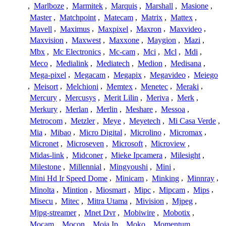
,
Marlboze
,
Marmitek
,
Marquis
,
Marshall
,
Masione
,
Master
,
Matchpoint
,
Matecam
,
Matrix
,
Mattex
,
Mavell
,
Maximus
,
Maxpixel
,
Maxron
,
Maxvideo
,
Maxvision
,
Maxwest
,
Maxxone
,
Maygion
,
Mazi
,
Mbx
,
Mc Electronics
,
Mc-cam
,
Mci
,
Mcl
,
Mdi
,
Meco
,
Medialink
,
Mediatech
,
Medion
,
Medisana
,
Mega-pixel
,
Megacam
,
Megapix
,
Megavideo
,
Meiego
,
Meisort
,
Melchioni
,
Memtex
,
Menetec
,
Meraki
,
Mercury
,
Mercusys
,
Merit Lilin
,
Meriva
,
Merk
,
Merkury
,
Merlan
,
Merlin
,
Meshare
,
Messoa
,
Metrocom
,
Metzler
,
Meye
,
Meyetech
,
Mi Casa Verde
,
Mia
,
Mibao
,
Micro Digital
,
Microlino
,
Micromax
,
Micronet
,
Microseven
,
Microsoft
,
Microview
,
Midas-link
,
Midconer
,
Mieke Ipcamera
,
Milesight
,
Milestone
,
Millennial
,
Mingyoushi
,
Mini
,
Mini Hd Ir Speed Dome
,
Minicam
,
Minking
,
Minnray
,
Minolta
,
Mintion
,
Miosmart
,
Mipc
,
Mipcam
,
Mips
,
Misecu
,
Mitec
,
Mitra Utama
,
Mivision
,
Mjpeg
,
Mjpg-streamer
,
Mnet Dvr
,
Mobiwire
,
Mobotix
,
Mocam
,
Mocon
,
Moja Ip
,
Moko
,
Momentum
,