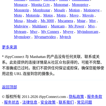
Monacor
,
Monita Cctv
,
Monomat
,
Monoprice
,
Monsterip
,
Morphxstar
,
Mosafe
,
Motion
,
Motioneye
,
Moto
,
Motorola
,
Motos
,
Motru
,
Movo
,
Movols
,
Moxa
,
Mrsafe
,
Ms 3000
,
Mscamera
,
Mstar
,
Msv
,
Mubview
,
Multilaser
,
Mustcam
,
Mv Power
,
Mvs
,
Mvteam
,
Mwr
,
My Connex
,
Myeye
,
Myindoorcam
,
Mymology
,
Mysmartvideo
,
Mytech
更多来源
* iSpyConnect 与 Manhattan 的产品没有任何关联、联系或关
系。此处提供的连接详情是从社区众包获得的，可能不完整、
不准确或已过时。我们不提供任何保证或担保，确保您能够使
用这些 URL 连接到您的摄像头。
返回顶部
© 版权所有 2011-2026 iSpyConnect.com -
隐私政策
-
服务条款
-
服务状态
-
法律信息
-
安全政策
-
联系我们
-
常见问题