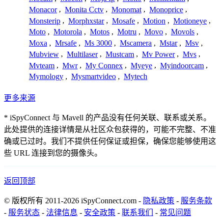
Monacor
,
Monita Cctv
,
Monomat
,
Monoprice
,
Monsterip
,
Morphxstar
,
Mosafe
,
Motion
,
Motioneye
,
Moto
,
Motorola
,
Motos
,
Motru
,
Movo
,
Movols
,
Moxa
,
Mrsafe
,
Ms 3000
,
Mscamera
,
Mstar
,
Msv
,
Mubview
,
Multilaser
,
Mustcam
,
Mv Power
,
Mvs
,
Mvteam
,
Mwr
,
My Connex
,
Myeye
,
Myindoorcam
,
Mymology
,
Mysmartvideo
,
Mytech
更多来源
* iSpyConnect 与 Mavell 的产品没有任何关联、联系或关系。
此处提供的连接详情是从社区众包获得的，可能不完整、不准
确或已过时。我们不提供任何保证或担保，确保您能够使用这
些 URL 连接到您的摄像头。
返回顶部
© 版权所有 2011-2026 iSpyConnect.com -
隐私政策
-
服务条款
-
服务状态
-
法律信息
-
安全政策
-
联系我们
-
常见问题