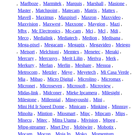
,
Marlboze
,
Marmitek
,
Marquis
,
Marshall
,
Masione
,
Master
,
Matchpoint
,
Matecam
,
Matrix
,
Mattex
,
Mavell
,
Maximus
,
Maxpixel
,
Maxron
,
Maxvideo
,
Maxvision
,
Maxwest
,
Maxxone
,
Maygion
,
Mazi
,
Mbx
,
Mc Electronics
,
Mc-cam
,
Mci
,
Mcl
,
Mdi
,
Meco
,
Medialink
,
Mediatech
,
Medion
,
Medisana
,
Mega-pixel
,
Megacam
,
Megapix
,
Megavideo
,
Meiego
,
Meisort
,
Melchioni
,
Memtex
,
Menetec
,
Meraki
,
Mercury
,
Mercusys
,
Merit Lilin
,
Meriva
,
Merk
,
Merkury
,
Merlan
,
Merlin
,
Meshare
,
Messoa
,
Metrocom
,
Metzler
,
Meye
,
Meyetech
,
Mi Casa Verde
,
Mia
,
Mibao
,
Micro Digital
,
Microlino
,
Micromax
,
Micronet
,
Microseven
,
Microsoft
,
Microview
,
Midas-link
,
Midconer
,
Mieke Ipcamera
,
Milesight
,
Milestone
,
Millennial
,
Mingyoushi
,
Mini
,
Mini Hd Ir Speed Dome
,
Minicam
,
Minking
,
Minnray
,
Minolta
,
Mintion
,
Miosmart
,
Mipc
,
Mipcam
,
Mips
,
Misecu
,
Mitec
,
Mitra Utama
,
Mivision
,
Mjpeg
,
Mjpg-streamer
,
Mnet Dvr
,
Mobiwire
,
Mobotix
,
Mocam
,
Mocon
,
Moja Ip
,
Moko
,
Momentum
,