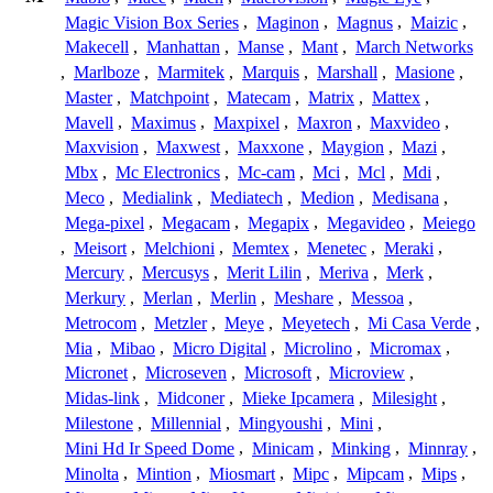
Magic Vision Box Series
,
Maginon
,
Magnus
,
Maizic
,
Makecell
,
Manhattan
,
Manse
,
Mant
,
March Networks
,
Marlboze
,
Marmitek
,
Marquis
,
Marshall
,
Masione
,
Master
,
Matchpoint
,
Matecam
,
Matrix
,
Mattex
,
Mavell
,
Maximus
,
Maxpixel
,
Maxron
,
Maxvideo
,
Maxvision
,
Maxwest
,
Maxxone
,
Maygion
,
Mazi
,
Mbx
,
Mc Electronics
,
Mc-cam
,
Mci
,
Mcl
,
Mdi
,
Meco
,
Medialink
,
Mediatech
,
Medion
,
Medisana
,
Mega-pixel
,
Megacam
,
Megapix
,
Megavideo
,
Meiego
,
Meisort
,
Melchioni
,
Memtex
,
Menetec
,
Meraki
,
Mercury
,
Mercusys
,
Merit Lilin
,
Meriva
,
Merk
,
Merkury
,
Merlan
,
Merlin
,
Meshare
,
Messoa
,
Metrocom
,
Metzler
,
Meye
,
Meyetech
,
Mi Casa Verde
,
Mia
,
Mibao
,
Micro Digital
,
Microlino
,
Micromax
,
Micronet
,
Microseven
,
Microsoft
,
Microview
,
Midas-link
,
Midconer
,
Mieke Ipcamera
,
Milesight
,
Milestone
,
Millennial
,
Mingyoushi
,
Mini
,
Mini Hd Ir Speed Dome
,
Minicam
,
Minking
,
Minnray
,
Minolta
,
Mintion
,
Miosmart
,
Mipc
,
Mipcam
,
Mips
,