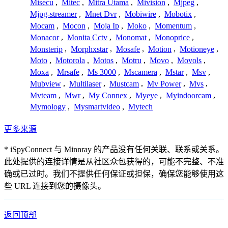
Misecu
,
Mitec
,
Mitra Utama
,
Mivision
,
Mjpeg
,
Mjpg-streamer
,
Mnet Dvr
,
Mobiwire
,
Mobotix
,
Mocam
,
Mocon
,
Moja Ip
,
Moko
,
Momentum
,
Monacor
,
Monita Cctv
,
Monomat
,
Monoprice
,
Monsterip
,
Morphxstar
,
Mosafe
,
Motion
,
Motioneye
,
Moto
,
Motorola
,
Motos
,
Motru
,
Movo
,
Movols
,
Moxa
,
Mrsafe
,
Ms 3000
,
Mscamera
,
Mstar
,
Msv
,
Mubview
,
Multilaser
,
Mustcam
,
Mv Power
,
Mvs
,
Mvteam
,
Mwr
,
My Connex
,
Myeye
,
Myindoorcam
,
Mymology
,
Mysmartvideo
,
Mytech
更多来源
* iSpyConnect 与 Minnray 的产品没有任何关联、联系或关系。
此处提供的连接详情是从社区众包获得的，可能不完整、不准
确或已过时。我们不提供任何保证或担保，确保您能够使用这
些 URL 连接到您的摄像头。
返回顶部