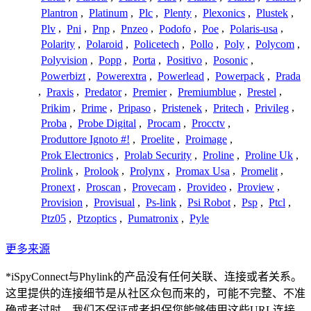
Plantron
,
Platinum
,
Plc
,
Plenty
,
Plexonics
,
Plustek
,
Plv
,
Pni
,
Pnp
,
Pnzeo
,
Podofo
,
Poe
,
Polaris-usa
,
Polarity
,
Polaroid
,
Policetech
,
Pollo
,
Poly
,
Polycom
,
Polyvision
,
Popp
,
Porta
,
Positivo
,
Posonic
,
Powerbizt
,
Powerextra
,
Powerlead
,
Powerpack
,
Prada
,
Praxis
,
Predator
,
Premier
,
Premiumblue
,
Prestel
,
Prikim
,
Prime
,
Pripaso
,
Pristenek
,
Pritech
,
Privileg
,
Proba
,
Probe Digital
,
Procam
,
Procctv
,
Produttore Ignoto #!
,
Proelite
,
Proimage
,
Prok Electronics
,
Prolab Security
,
Proline
,
Proline Uk
,
Prolink
,
Prolook
,
Prolynx
,
Promax Usa
,
Promelit
,
Pronext
,
Proscan
,
Provecam
,
Provideo
,
Proview
,
Provision
,
Provisual
,
Ps-link
,
Psi Robot
,
Psp
,
Ptcl
,
Ptz05
,
Ptzoptics
,
Pumatronix
,
Pyle
更多来源
*iSpyConnect与Phylink的产品没有任何关联、连接或者关系。
这里提供的连接细节是从社区众包而来的，可能不完整、不准
确或者过时。我们不保证或者担保您能够使用这些URL连接