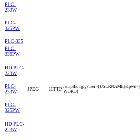
PLC-
233W
,
PLC-
325PW
,
PLC-335
,
PLC-
335PW
HD PLC-
223W
,
PLC-
/snapshot.jpg?user=[USERNAME]&pwd=
JPEG
HTTP
WORD]
233W
,
PLC-
325PW
HD PLC-
223W
,