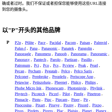
确或者过时。我们不保证或者担保您能够使用这些URL连接
到您的摄像头。
以"P"开头的其他品牌
P
P2p
,
P6lite
,
Pace
,
Pacidal
,
Pacom
,
Paisan
,
Palmvid
,
Palus-f
,
Pana
,
Panasonic
,
Panatek
,
Pangolin
,
Panoeagle
,
Panomera
,
Panoob
,
Panorama
,
Panoramic
,
Panoraxy
,
Pantech
,
Parolo
,
Partizan
,
Pasillo
,
Patronum
,
Pci
,
Pco
,
Pcs
,
Pcview
,
Peak
,
Pearl
,
Pecan
,
Pecham
,
Pegatah
,
Pelco
,
Pelco Sarix
,
Pelconet
,
Pembroke
,
Peoplefu
,
Periscope App
,
Petawise
,
Petiszobaja
,
Pheenet
,
Philco
,
Philips
,
Phobe Micro Ink
,
Phonescam
,
Photonisvip
,
Phylink
,
Phytech
,
Picotech
,
Piczel
,
Pilot
,
Pimfg
,
Pinetron
,
Pinnacle
,
Pintu
,
Pipc
,
Pipcam
,
Piper
,
Pir
,
Pisocosina
,
Pixart
,
Pixeye
,
Pixmy
,
Pixord
,
Pixpo
,
Pixus
,
Pizdets
,
Pizero
,
Plac
,
Plaisio
,
Planet
,
Planex
,