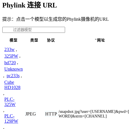
Phylink 连接 URL
提示：点击一个模型以生成您的Phylink摄像机的URL
模型
类型
协议
"网址
233w
,
325PW
,
hd720
,
Unknown
,
pc233s
,
Cube
HD1028
,
PLC-
325W
,
/snapshot.jpg?user=[USERNAME]&pwd=
JPEG
HTTP
PLC-
WORD]&strm=[CHANNEL]
129PW
,