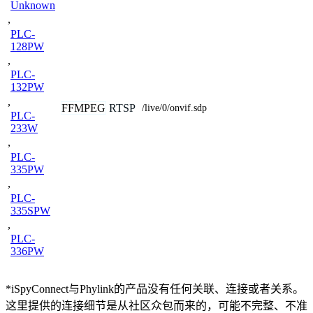
Unknown
,
PLC-
128PW
,
PLC-
132PW
,
FFMPEG
RTSP
/live/0/onvif.sdp
PLC-
233W
,
PLC-
335PW
,
PLC-
335SPW
,
PLC-
336PW
*iSpyConnect与Phylink的产品没有任何关联、连接或者关系。
这里提供的连接细节是从社区众包而来的，可能不完整、不准