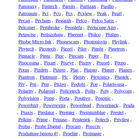
Panoraxy
,
Pantech
,
Parolo
,
Partizan
,
Pasillo
,
Patronum
,
Pci
,
Pco
,
Pcs
,
Pcview
,
Peak
,
Pearl
,
Pecan
,
Pecham
,
Pegatah
,
Pelco
,
Pelco Sarix
,
Pelconet
,
Pembroke
,
Peoplefu
,
Periscope App
,
Petawise
,
Petiszobaja
,
Pheenet
,
Philco
,
Philips
,
Phobe Micro Ink
,
Phonescam
,
Photonisvip
,
Phylink
,
Phytech
,
Picotech
,
Piczel
,
Pilot
,
Pimfg
,
Pinetron
,
Pinnacle
,
Pintu
,
Pipc
,
Pipcam
,
Piper
,
Pir
,
Pisocosina
,
Pixart
,
Pixeye
,
Pixmy
,
Pixord
,
Pixpo
,
Pixus
,
Pizdets
,
Pizero
,
Plac
,
Plaisio
,
Planet
,
Planex
,
Plantron
,
Platinum
,
Plc
,
Plenty
,
Plexonics
,
Plustek
,
Plv
,
Pni
,
Pnp
,
Pnzeo
,
Podofo
,
Poe
,
Polaris-usa
,
Polarity
,
Polaroid
,
Policetech
,
Pollo
,
Poly
,
Polycom
,
Polyvision
,
Popp
,
Porta
,
Positivo
,
Posonic
,
Powerbizt
,
Powerextra
,
Powerlead
,
Powerpack
,
Prada
,
Praxis
,
Predator
,
Premier
,
Premiumblue
,
Prestel
,
Prikim
,
Prime
,
Pripaso
,
Pristenek
,
Pritech
,
Privileg
,
Proba
,
Probe Digital
,
Procam
,
Procctv
,
Produttore Ignoto #!
,
Proelite
,
Proimage
,