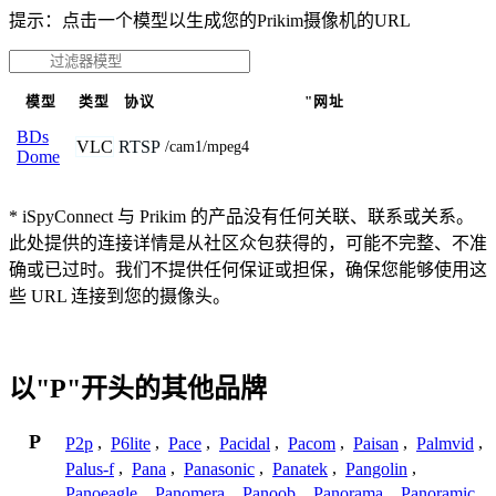
提示：点击一个模型以生成您的Prikim摄像机的URL
模型
类型
协议
"网址
BDs
VLC
RTSP
/cam1/mpeg4
Dome
* iSpyConnect 与 Prikim 的产品没有任何关联、联系或关系。
此处提供的连接详情是从社区众包获得的，可能不完整、不准
确或已过时。我们不提供任何保证或担保，确保您能够使用这
些 URL 连接到您的摄像头。
以"P"开头的其他品牌
P
P2p
,
P6lite
,
Pace
,
Pacidal
,
Pacom
,
Paisan
,
Palmvid
,
Palus-f
,
Pana
,
Panasonic
,
Panatek
,
Pangolin
,
Panoeagle
,
Panomera
,
Panoob
,
Panorama
,
Panoramic
,