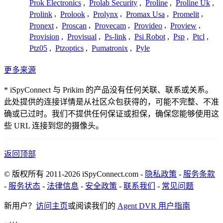
Prok Electronics
,
Prolab Security
,
Proline
,
Proline Uk
,
Prolink
,
Prolook
,
Prolynx
,
Promax Usa
,
Promelit
,
Pronext
,
Proscan
,
Provecam
,
Provideo
,
Proview
,
Provision
,
Provisual
,
Ps-link
,
Psi Robot
,
Psp
,
Ptcl
,
Ptz05
,
Ptzoptics
,
Pumatronix
,
Pyle
更多来源
* iSpyConnect 与 Prikim 的产品没有任何关联、联系或关系。
此处提供的连接详情是从社区众包获得的，可能不完整、不准
确或已过时。我们不提供任何保证或担保，确保您能够使用这
些 URL 连接到您的摄像头。
返回顶部
© 版权所有 2011-2026 iSpyConnect.com -
隐私政策
-
服务条款
-
服务状态
-
法律信息
-
安全政策
-
联系我们
-
常见问题
新用户？
访问主页
或阅读我们的
Agent DVR 用户指南