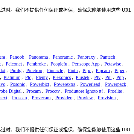
准确或已过时。我们不提供任何保证或担保，确保您能够使用这些 URL
era
,
Panoob
,
Panorama
,
Panoramic
,
Panoraxy
,
Pantech
,
x
,
Pelconet
,
Pembroke
,
Peoplefu
,
Periscope App
,
Petawise
,
ilot
,
Pimfg
,
Pinetron
,
Pinnacle
,
Pintu
,
Pipc
,
Pipcam
,
Piper
,
,
Platinum
,
Plc
,
Plenty
,
Plexonics
,
Plustek
,
Plv
,
Pni
,
Pnp
,
ivo
,
Posonic
,
Powerbizt
,
Powerextra
,
Powerlead
,
Powerpack
,
robe Digital
,
Procam
,
Procctv
,
Produttore Ignoto #!
,
Proelite
,
next
,
Proscan
,
Provecam
,
Provideo
,
Proview
,
Provision
,
准确或已过时。我们不提供任何保证或担保，确保您能够使用这些 URL