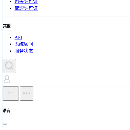
购买许可证
管理许可证
其他
API
系统顾问
服务状态
ZH
语言