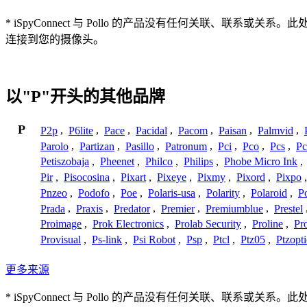
* iSpyConnect 与 Pollo 的产品没有任何关联、
连接到您的摄像头。
以"P"开头的其他品牌
P
P2p
,
P6lite
,
Pace
,
Pacidal
,
Pacom
,
Paisan
,
Palmvid
,
Parolo
,
Partizan
,
Pasillo
,
Patronum
,
Pci
,
Pco
,
Pcs
,
Pc
Petiszobaja
,
Pheenet
,
Philco
,
Philips
,
Phobe Micro Ink
,
Pir
,
Pisocosina
,
Pixart
,
Pixeye
,
Pixmy
,
Pixord
,
Pixpo
Pnzeo
,
Podofo
,
Poe
,
Polaris-usa
,
Polarity
,
Polaroid
,
Po
Prada
,
Praxis
,
Predator
,
Premier
,
Premiumblue
,
Prestel
Proimage
,
Prok Electronics
,
Prolab Security
,
Proline
,
Pr
Provisual
,
Ps-link
,
Psi Robot
,
Psp
,
Ptcl
,
Ptz05
,
Ptzopti
更多来源
* iSpyConnect 与 Pollo 的产品没有任何关联、