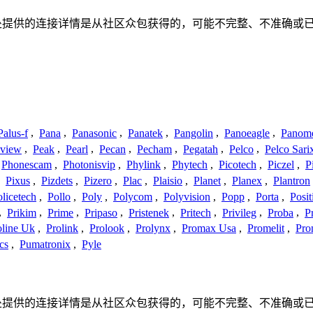
联系或关系。此处提供的连接详情是从社区众包获得的，可能不完整、不
Palus-f
,
Pana
,
Panasonic
,
Panatek
,
Pangolin
,
Panoeagle
,
Panom
view
,
Peak
,
Pearl
,
Pecan
,
Pecham
,
Pegatah
,
Pelco
,
Pelco Sari
Phonescam
,
Photonisvip
,
Phylink
,
Phytech
,
Picotech
,
Piczel
,
P
,
Pixus
,
Pizdets
,
Pizero
,
Plac
,
Plaisio
,
Planet
,
Planex
,
Plantron
licetech
,
Pollo
,
Poly
,
Polycom
,
Polyvision
,
Popp
,
Porta
,
Posit
,
Prikim
,
Prime
,
Pripaso
,
Pristenek
,
Pritech
,
Privileg
,
Proba
,
P
oline Uk
,
Prolink
,
Prolook
,
Prolynx
,
Promax Usa
,
Promelit
,
Pro
cs
,
Pumatronix
,
Pyle
联系或关系。此处提供的连接详情是从社区众包获得的，可能不完整、不