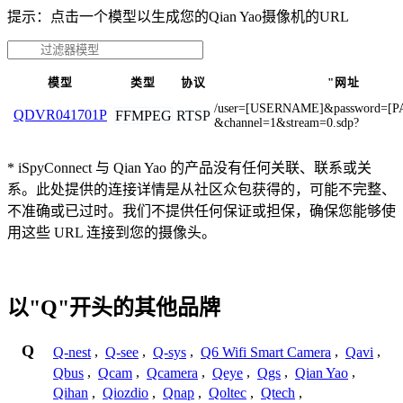
提示：点击一个模型以生成您的Qian Yao摄像机的URL
模型
类型
协议
"网址
/user=[USERNAME]&password=[
QDVR041701P
FFMPEG
RTSP
&channel=1&stream=0.sdp?
* iSpyConnect 与 Qian Yao 的产品没有任何关联、联系或关
系。此处提供的连接详情是从社区众包获得的，可能不完整、
不准确或已过时。我们不提供任何保证或担保，确保您能够使
用这些 URL 连接到您的摄像头。
以"Q"开头的其他品牌
Q
Q-nest
,
Q-see
,
Q-sys
,
Q6 Wifi Smart Camera
,
Qavi
,
Qbus
,
Qcam
,
Qcamera
,
Qeye
,
Qgs
,
Qian Yao
,
Qihan
,
Qiozdio
,
Qnap
,
Qoltec
,
Qtech
,