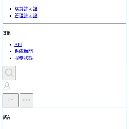
購買許可證
管理許可證
其他
API
系統顧問
服務狀態
ZH
語言