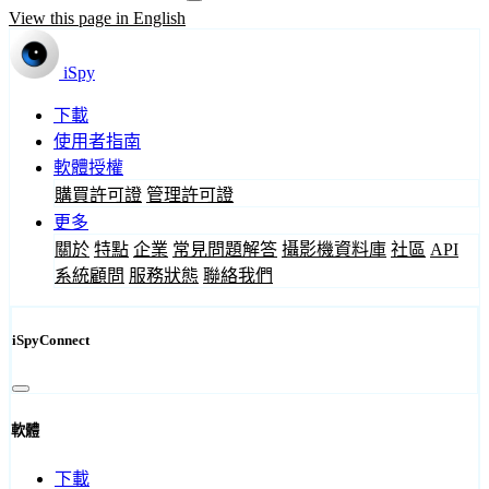
View this page in English
iSpy
下載
使用者指南
軟體授權
購買許可證
管理許可證
更多
關於
特點
企業
常見問題解答
攝影機資料庫
社區
API
系統顧問
服務狀態
聯絡我們
iSpyConnect
軟體
下載