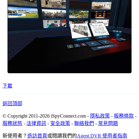
下載
返回頂部
© Copyright 2011-2026 iSpyConnect.com -
隱私政策
-
服務條款
-
服務狀態
-
法律資訊
-
安全政策
-
聯絡我們
-
常見問題
新使用者？
造訪首頁
或閱讀我們的
Agent DVR 使用者指南