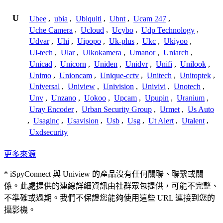
U
Ubee
,
ubia
,
Ubiquiti
,
Ubnt
,
Ucam 247
,
Uche Camera
,
Ucloud
,
Ucybo
,
Udp Technology
,
Udvar
,
Uhi
,
Uipopo
,
Uk-plus
,
Ukc
,
Ukiyoo
,
Ul-tech
,
Ular
,
Ulkokamera
,
Umanor
,
Uniarch
,
Unicad
,
Unicorn
,
Uniden
,
Unidvr
,
Unifi
,
Unilook
,
Unimo
,
Unioncam
,
Unique-cctv
,
Unitech
,
Unitoptek
,
Universal
,
Uniview
,
Univision
,
Univivi
,
Unotech
,
Unv
,
Unzano
,
Uokoo
,
Upcam
,
Upupin
,
Uranium
,
Uray Encoder
,
Urban Security Group
,
Urmet
,
Us Auto
,
Usaginc
,
Usavision
,
Usb
,
Usg
,
Ut Alert
,
Utalent
,
Uxdsecurity
更多來源
* iSpyConnect 與 Uniview 的產品沒有任何關聯、聯繫或關
係。此處提供的連線詳細資訊由社群眾包提供，可能不完整、
不準確或過期。我們不保證您能夠使用這些 URL 連接到您的
攝影機。