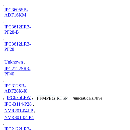
,
IPC3605SB-
ADF16KM
,
IPC3612ER3-
PF28-B
,
IPC3612LR3-
PF28
Unknown
,
IPC2122SR3-
PF40
,
IPC312SB-
ADF28K-I0
,
IPC675LFW
,
FFMPEG
RTSP
/unicast/c1/s1/live
IPC-B114-P28
,
NVR201-04LP
,
NVR301-04 P4
,
IPC2122LR3-