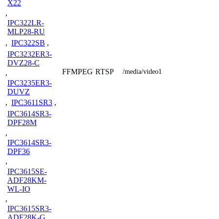
X22
,
IPC322LR-
MLP28-RU
,
IPC322SB
,
IPC3232ER3-
DVZ28-C
FFMPEG
RTSP
/media/video1
,
IPC3235ER3-
DUVZ
,
IPC3611SR3
,
IPC3614SR3-
DPF28M
,
IPC3614SR3-
DPF36
,
IPC3615SE-
ADF28KM-
WL-IO
,
IPC3615SR3-
ADF28K-G