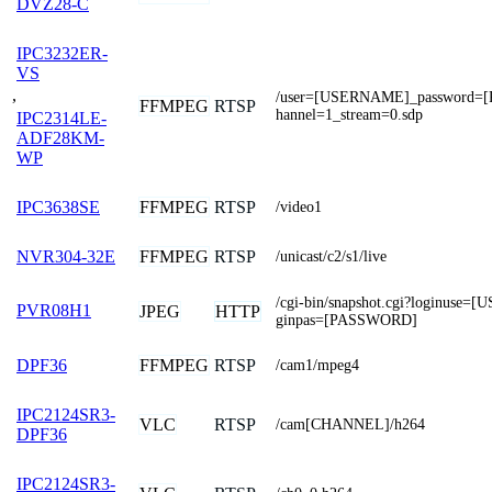
DVZ28-C
IPC3232ER-
VS
,
/user=[USERNAME]_password=
FFMPEG
RTSP
hannel=1_stream=0.sdp
IPC2314LE-
ADF28KM-
WP
FFMPEG
RTSP
IPC3638SE
/video1
FFMPEG
RTSP
NVR304-32E
/unicast/c2/s1/live
/cgi-bin/snapshot.cgi?loginuse
PVR08H1
JPEG
HTTP
ginpas=[PASSWORD]
FFMPEG
RTSP
DPF36
/cam1/mpeg4
IPC2124SR3-
VLC
RTSP
/cam[CHANNEL]/h264
DPF36
IPC2124SR3-