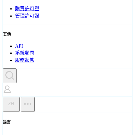
購買許可證
管理許可證
其他
API
系統顧問
服務狀態
ZH
語言