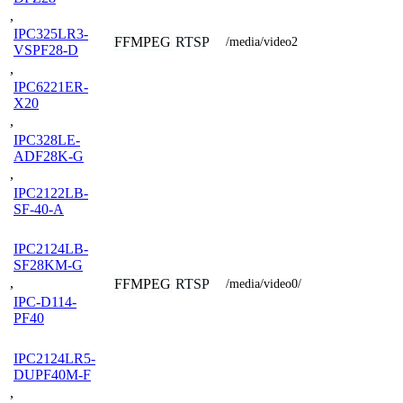
,
IPC325LR3-
FFMPEG
RTSP
/media/video2
VSPF28-D
,
IPC6221ER-
X20
,
IPC328LE-
ADF28K-G
,
IPC2122LB-
SF-40-A
IPC2124LB-
SF28KM-G
,
FFMPEG
RTSP
/media/video0/
IPC-D114-
PF40
IPC2124LR5-
DUPF40M-F
,