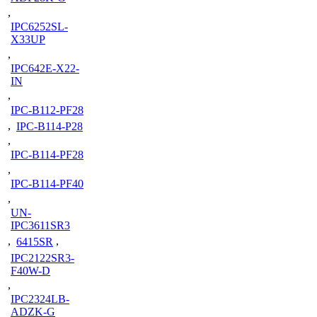
,
IPC6252SL-
X33UP
,
IPC642E-X22-
IN
,
IPC-B112-PF28
,
IPC-B114-P28
,
IPC-B114-PF28
,
IPC-B114-PF40
,
UN-
IPC3611SR3
,
6415SR
,
IPC2122SR3-
F40W-D
,
IPC2324LB-
ADZK-G