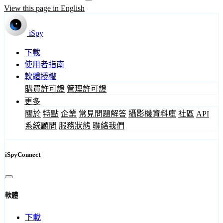
View this page in English
iSpy
下載
使用者指南
軟體授權
購買許可證
管理許可證
更多
關於
特點
企業
常見問題解答
攝影機資料庫
社區
API
系統顧問
服務狀態
聯絡我們
iSpyConnect
軟體
下載