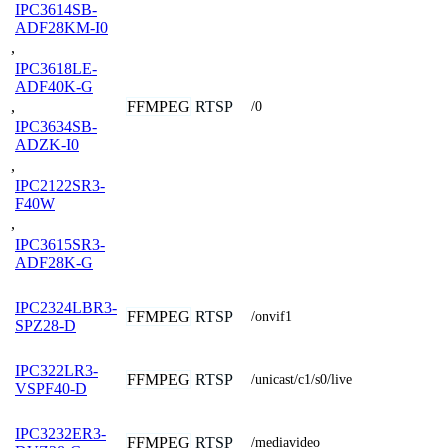
IPC3614SB-
ADF28KM-I0
,
IPC3618LE-
ADF40K-G
FFMPEG
RTSP
,
/0
IPC3634SB-
ADZK-I0
,
IPC2122SR3-
F40W
,
IPC3615SR3-
ADF28K-G
IPC2324LBR3-
FFMPEG
RTSP
/onvif1
SPZ28-D
IPC322LR3-
FFMPEG
RTSP
/unicast/c1/s0/live
VSPF40-D
IPC3232ER3-
FFMPEG
RTSP
/mediavideo