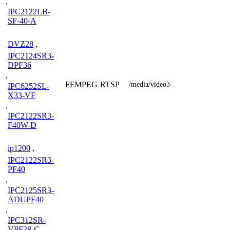
,
IPC2122LB-
SF-40-A
DVZ28
,
IPC2124SR3-
DPF36
,
FFMPEG
RTSP
/media/video3
IPC6252SL-
X33-VF
,
IPC2122SR3-
F40W-D
ip1200
,
IPC2122SR3-
PF40
,
IPC2125SR3-
ADUPF40
,
IPC312SR-
VPF28-C