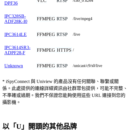
VLC
RTSP
/ch0_0.h264
DPF36
IPC328SB-
FFMPEG
RTSP
/live/mpeg4
ADF28K-I0
FFMPEG
RTSP
IPC3614LE
/live
IPC3614SR3-
FFMPEG
HTTPS
/
ADPF28-F
FFMPEG
RTSP
Unknown
/unicast/c9/s0/live
* iSpyConnect 與 Uniview 的產品沒有任何關聯、聯繫或關
係。此處提供的連線詳細資訊由社群眾包提供，可能不完整、
不準確或過期。我們不保證您能夠使用這些 URL 連接到您的
攝影機。
以「U」開頭的其他品牌