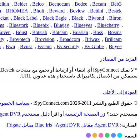
elkin
,
Belder
,
Belco
,
Beenocam
,
Bedee
,
Becam
,
Beb3
a
,
BHOMEA
,
Bholt
,
Beward
,
Beview
,
Bettini
,
Bestek
ckat
,
Black Label
,
Black Eagle
,
Black
,
Biwond
,
Bitron
ms
,
Bluestork
,
Bluepix
,
Bluejay
,
Blueeyes
,
Bluecherry
,
Boven
,
Boust
,
Botslab
,
Botcam
,
Bosslan
,
Boss
,
Bosma
ity
,
Brovotech
,
Brovision
,
Broadcom
,
Briwax
,
Brillcam
m
,
Bwa
,
Bvusa
,
Bvcam
,
Bv-security
,
Bv Globe
,
Buyee
المزيد من المصادر
*
ستتمكن من الاتصال بكاميراتك باستخدام هذه عناوين URL.
العودة إلى الأعلى
© حقوق الطبع والنشر 2011-2026 iSpyConnect.com -
سياسة الخصوص
مستخدم جديد؟
زر الصفحة الرئيسية
أو اقرأ
دليل مستخدم Agent DVR
المقارنة:
Agent DVR مقابل Blue Iris
Agent DVR مقابل Frigate
·
السمة: