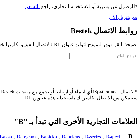
*للوصول عن بسرية أو للاستخدام التجاري، راجع
التسعير
قم بتنزيل الآن
روابط الاتصال Bestek
نصيحة: انقر فوق النموذج لتوليد عنوان URL لاتصال الفيديو بكاميرا Bestek الخاصة بك
*
ستتمكن من الاتصال بكاميراتك باستخدام هذه عناوين URL.
العلامات التجارية الأخرى التي تبدأ بـ "B"
B
Baksa
,
Babycam
,
Babicka
,
Babelens
,
B-series
,
B-qtech