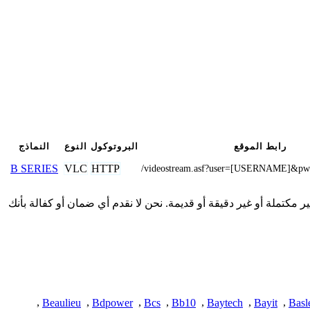
رابط الموقع
البروتوكول
النوع
النماذج
VLC
HTTP
B SERIES
/videostream.asf?user=[USERNAME]&
قدمة هنا من المجتمع وقد تكون غير مكتملة أو غير دقيقة أو قديمة. نحن لا نقدم أي ضمان أو كفالة بأنك
,
Beaulieu
,
Bdpower
,
Bcs
,
Bb10
,
Baytech
,
Bayit
,
Basl