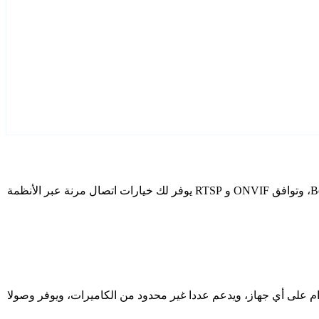
قم بتكوين Bestek كاميرات IP الخاصة بك باستخدام Agent DVR. يتضمن برنامج المراقبة المجاني الخاص بنا معالج إعداد مخصص لطرز Bestek، وتوافق ONVIF و RTSP يوفر لك خيارات اتصال مرنة عبر الأنظمة
دام على أي جهاز، ويدعم عددا غير محدود من الكاميرات، ويوفر وصولا