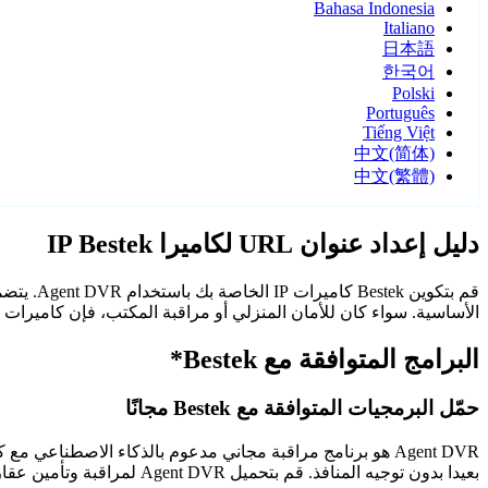
Bahasa Indonesia
Italiano
日本語
한국어
Polski
Português
Tiếng Việt
中文(简体)
中文(繁體)
دليل إعداد عنوان URL لكاميرا IP Bestek
الأساسية. سواء كان للأمان المنزلي أو مراقبة المكتب، فإن كاميرات Bestek مع Agent DVR توفر مراقبة موثوقة وآمنة.
البرامج المتوافقة مع Bestek*
حمّل البرمجيات المتوافقة مع Bestek مجانًا
Agent DVR هو برنامج مراقبة مجاني مدعوم بالذكاء الاصطن
بعيدا بدون توجيه المنافذ. قم بتحميل Agent DVR لمراقبة وتأمين عقارك على مدار الساعة.