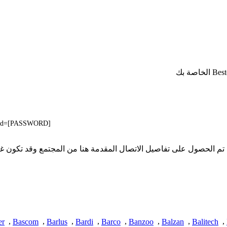
pwd=[PASSWORD]
 لا تملك iSpyConnect أي انتماء أو ارتباط أو تجمع مع منتجات Bestek. تم الحصول على تفاصيل الاتصال الم
er
,
Bascom
,
Barlus
,
Bardi
,
Barco
,
Banzoo
,
Balzan
,
Balitech
,