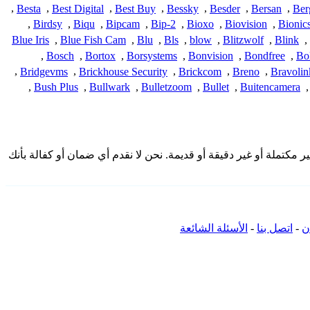
,
Besta
,
Best Digital
,
Best Buy
,
Bessky
,
Besder
,
Bersan
,
Ber
,
Birdsy
,
Biqu
,
Bipcam
,
Bip-2
,
Bioxo
,
Biovision
,
Bionic
Blue Iris
,
Blue Fish Cam
,
Blu
,
Bls
,
blow
,
Blitzwolf
,
Blink
,
,
Bosch
,
Bortox
,
Borsystems
,
Bonvision
,
Bondfree
,
Bo
,
Bridgevms
,
Brickhouse Security
,
Brickcom
,
Breno
,
Bravolin
,
Bush Plus
,
Bullwark
,
Bulletzoom
,
Bullet
,
Buitencamera
,
قدمة هنا من المجتمع وقد تكون غير مكتملة أو غير دقيقة أو قديمة. نحن لا نقدم أي ضمان أو كفالة بأنك
ن
-
اتصل بنا
-
الأسئلة الشائعة