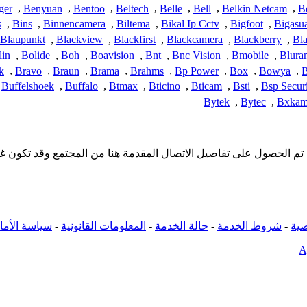
ger
,
Benyuan
,
Bentoo
,
Beltech
,
Belle
,
Bell
,
Belkin Netcam
,
B
s
,
Bins
,
Binnencamera
,
Biltema
,
Bikal Ip Cctv
,
Bigfoot
,
Bigasu
Blaupunkt
,
Blackview
,
Blackfirst
,
Blackcamera
,
Blackberry
,
Bla
lin
,
Bolide
,
Boh
,
Boavision
,
Bnt
,
Bnc Vision
,
Bmobile
,
Blura
k
,
Bravo
,
Braun
,
Brama
,
Brahms
,
Bp Power
,
Box
,
Bowya
,
Buffelshoek
,
Buffalo
,
Btmax
,
Bticino
,
Bticam
,
Bsti
,
Bsp Secur
Bytek
,
Bytec
,
Bxka
 لا تملك iSpyConnect أي انتماء أو ارتباط أو تجمع مع منتجات Bestek. تم الحصول على تفاصيل الاتصال الم
ية
-
شروط الخدمة
-
حالة الخدمة
-
المعلومات القانونية
-
سياسة الأما