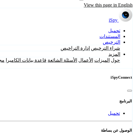
View this page in English
iSpy
تحميل
المستندات
الترخيص
شراء الترخيص
إدارة التراخيص
المزيد
حول
الميزات
الأعمال
الأسئلة الشائعة
قاعدة بيانات الكاميرا
مج
iSpyConnect
البرنامج
تحميل
الوصول عن بساطة