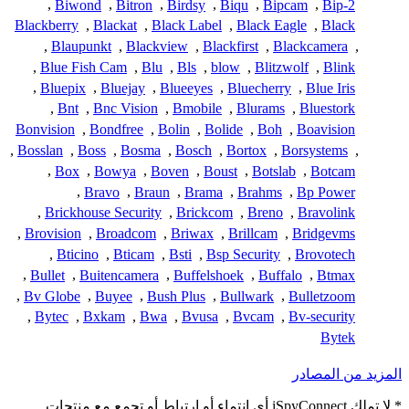
,
Biwond
,
Bitron
,
Birdsy
,
Biqu
,
Bipcam
,
Bip-2
Blackberry
,
Blackat
,
Black Label
,
Black Eagle
,
Black
,
Blaupunkt
,
Blackview
,
Blackfirst
,
Blackcamera
,
,
Blue Fish Cam
,
Blu
,
Bls
,
blow
,
Blitzwolf
,
Blink
,
Bluepix
,
Bluejay
,
Blueeyes
,
Bluecherry
,
Blue Iris
,
Bnt
,
Bnc Vision
,
Bmobile
,
Blurams
,
Bluestork
Bonvision
,
Bondfree
,
Bolin
,
Bolide
,
Boh
,
Boavision
,
Bosslan
,
Boss
,
Bosma
,
Bosch
,
Bortox
,
Borsystems
,
,
Box
,
Bowya
,
Boven
,
Boust
,
Botslab
,
Botcam
,
Bravo
,
Braun
,
Brama
,
Brahms
,
Bp Power
,
Brickhouse Security
,
Brickcom
,
Breno
,
Bravolink
,
Brovision
,
Broadcom
,
Briwax
,
Brillcam
,
Bridgevms
,
Bticino
,
Bticam
,
Bsti
,
Bsp Security
,
Brovotech
,
Bullet
,
Buitencamera
,
Buffelshoek
,
Buffalo
,
Btmax
,
Bv Globe
,
Buyee
,
Bush Plus
,
Bullwark
,
Bulletzoom
,
Bytec
,
Bxkam
,
Bwa
,
Bvusa
,
Bvcam
,
Bv-security
Bytek
المزيد من المصادر
* لا تملك iSpyConnect أي انتماء أو ارتباط أو تجمع مع منتجات