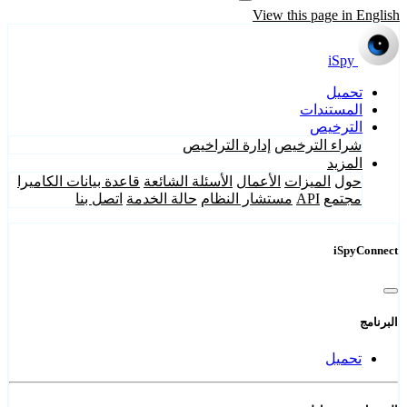
View this page in English
iSpy
تحميل
المستندات
الترخيص
شراء الترخيص
إدارة التراخيص
المزيد
حول
الميزات
الأعمال
الأسئلة الشائعة
قاعدة بيانات الكاميرا
مجتمع
API
مستشار النظام
حالة الخدمة
اتصل بنا
iSpyConnect
البرنامج
تحميل