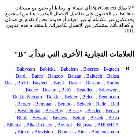
* لا تملك iSpyConnect أي انتماء أو ارتباط أو تجمع مع منتجات
Brahms. تم الحصول على تفاصيل الاتصال المقدمة هنا من المجتمع
وقد تكون غير مكتملة أو غير دقيقة أو قديمة. نحن لا نقدم أي ضمان
أو كفالة بأنك ستتمكن من الاتصال بكاميراتك باستخدام هذه عناوين
URL.
العلامات التجارية الأخرى التي تبدأ بـ "B"
B
,
Babycam
,
Babicka
,
Babelens
,
B-series
,
B-qtech
,
Bardi
,
Barco
,
Banzoo
,
Balzan
,
Balitech
,
Baksa
Bcs
,
Bb10
,
Baytech
,
Bayit
,
Basler
,
Bascom
,
Barlus
,
Bedee
,
Becam
,
Beb3
,
Beaulieu
,
Bdpower
,
,
Belkin Netcam
,
Belkin
,
Belder
,
Belco
,
Beenocam
,
Berger
,
Benyuan
,
Bentoo
,
Beltech
,
Belle
,
Bell
,
Best Digital
,
Best Buy
,
Bessky
,
Besder
,
Bersan
,
Bholt
,
Beward
,
Beview
,
Bettini
,
Bestek
,
Besta
,
Biltema
,
Bikal Ip Cctv
,
Bigfoot
,
Bigasua
,
BHOMEA
,
Bioxo
,
Biovision
,
Bionics
,
Bins
,
Binnencamera