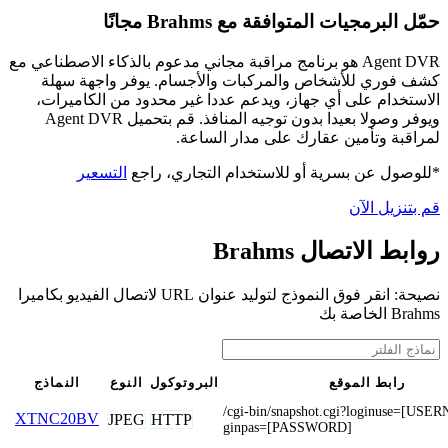
حمّل البرمجيات المتوافقة مع Brahms مجانًا
Agent DVR هو برنامج مراقبة مجاني مدعوم بالذكاء الاصطناعي مع
كشف فوري للأشخاص والمركبات والأجسام. يوفر واجهة سهلة
الاستخدام على أي جهاز، ويدعم عددا غير محدود من الكاميرات،
ويوفر وصولا بعيدا بدون توجيه المنافذ. قم بتحميل Agent DVR
لمراقبة وتأمين عقارك على مدار الساعة.
*للوصول عن بسرية أو للاستخدام التجاري، راجع
التسعير
قم بتنزيل الآن
روابط الاتصال Brahms
نصيحة: انقر فوق النموذج لتوليد عنوان URL لاتصال الفيديو بكاميرا
Brahms الخاصة بك
رابط الموقع
البروتوكول
النوع
النماذج
/cgi-bin/snapshot.cgi?loginuse=[US
XTNC20BV
JPEG
HTTP
ginpas=[PASSWORD]