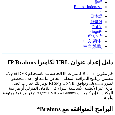
हिन्दी
Bahasa Indonesia
Italiano
日本語
한국어
Polski
Português
Tiếng Việt
中文(简体)
中文(繁體)
دليل إعداد عنوان URL لكاميرا IP Brahms
قم بتكوين Brahms كاميرات IP الخاصة بك باستخدام Agent DVR.
يتضمن برنامج المراقبة المجاني الخاص بنا معالج إعداد مخصص
لطرز Brahms، وتوافق ONVIF و RTSP يوفر لك خيارات اتصال
مرنة عبر الأنظمة الأساسية. سواء كان للأمان المنزلي أو مراقبة
المكتب، فإن كاميرات Brahms مع Agent DVR توفر مراقبة موثوقة
وآمنة.
البرامج المتوافقة مع Brahms*