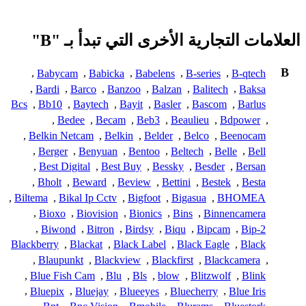
العلامات التجارية الأخرى التي تبدأ بـ "B"
B
,
Babycam
,
Babicka
,
Babelens
,
B-series
,
B-qtech
,
Bardi
,
Barco
,
Banzoo
,
Balzan
,
Balitech
,
Baksa
Bcs
,
Bb10
,
Baytech
,
Bayit
,
Basler
,
Bascom
,
Barlus
,
Bedee
,
Becam
,
Beb3
,
Beaulieu
,
Bdpower
,
,
Belkin Netcam
,
Belkin
,
Belder
,
Belco
,
Beenocam
,
Berger
,
Benyuan
,
Bentoo
,
Beltech
,
Belle
,
Bell
,
Best Digital
,
Best Buy
,
Bessky
,
Besder
,
Bersan
,
Bholt
,
Beward
,
Beview
,
Bettini
,
Bestek
,
Besta
,
Biltema
,
Bikal Ip Cctv
,
Bigfoot
,
Bigasua
,
BHOMEA
,
Bioxo
,
Biovision
,
Bionics
,
Bins
,
Binnencamera
,
Biwond
,
Bitron
,
Birdsy
,
Biqu
,
Bipcam
,
Bip-2
Blackberry
,
Blackat
,
Black Label
,
Black Eagle
,
Black
,
Blaupunkt
,
Blackview
,
Blackfirst
,
Blackcamera
,
,
Blue Fish Cam
,
Blu
,
Bls
,
blow
,
Blitzwolf
,
Blink
,
Bluepix
,
Bluejay
,
Blueeyes
,
Bluecherry
,
Blue Iris