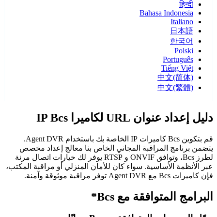
हिन्दी
Bahasa Indonesia
Italiano
日本語
한국어
Polski
Português
Tiếng Việt
中文(简体)
中文(繁體)
دليل إعداد عنوان URL لكاميرا IP Bcs
قم بتكوين Bcs كاميرات IP الخاصة بك باستخدام Agent DVR.
يتضمن برنامج المراقبة المجاني الخاص بنا معالج إعداد مخصص
لطرز Bcs، وتوافق ONVIF و RTSP يوفر لك خيارات اتصال مرنة
عبر الأنظمة الأساسية. سواء كان للأمان المنزلي أو مراقبة المكتب،
فإن كاميرات Bcs مع Agent DVR توفر مراقبة موثوقة وآمنة.
البرامج المتوافقة مع Bcs*