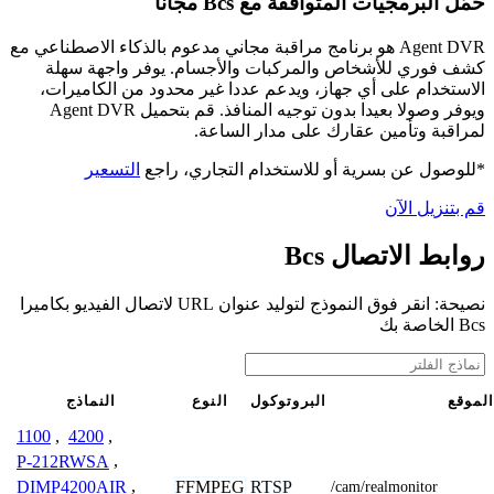
حمّل البرمجيات المتوافقة مع Bcs مجانًا
Agent DVR هو برنامج مراقبة مجاني مدعوم بالذكاء الاصطناعي مع
كشف فوري للأشخاص والمركبات والأجسام. يوفر واجهة سهلة
الاستخدام على أي جهاز، ويدعم عددا غير محدود من الكاميرات،
ويوفر وصولا بعيدا بدون توجيه المنافذ. قم بتحميل Agent DVR
لمراقبة وتأمين عقارك على مدار الساعة.
*للوصول عن بسرية أو للاستخدام التجاري، راجع
التسعير
قم بتنزيل الآن
روابط الاتصال Bcs
نصيحة: انقر فوق النموذج لتوليد عنوان URL لاتصال الفيديو بكاميرا
Bcs الخاصة بك
الموقع
البروتوكول
النوع
النماذج
1100
,
4200
,
P-212RWSA
,
DIMP4200AIR
,
FFMPEG
RTSP
/cam/realmonitor