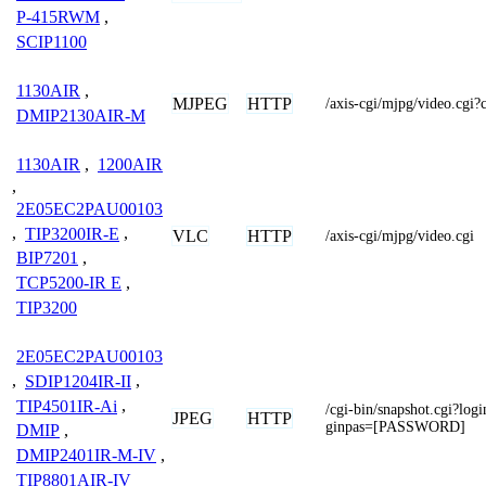
P-415RWM
,
SCIP1100
1130AIR
,
MJPEG
HTTP
/axis-cgi/mjpg/video.c
DMIP2130AIR-M
1130AIR
,
1200AIR
,
2E05EC2PAU00103
,
TIP3200IR-E
,
VLC
HTTP
/axis-cgi/mjpg/video.cgi
BIP7201
,
TCP5200-IR E
,
TIP3200
2E05EC2PAU00103
,
SDIP1204IR-II
,
TIP4501IR-Ai
,
/cgi-bin/snapshot.cgi?
JPEG
HTTP
ginpas=[PASSWORD]
DMIP
,
DMIP2401IR-M-IV
,
TIP8801AIR-IV