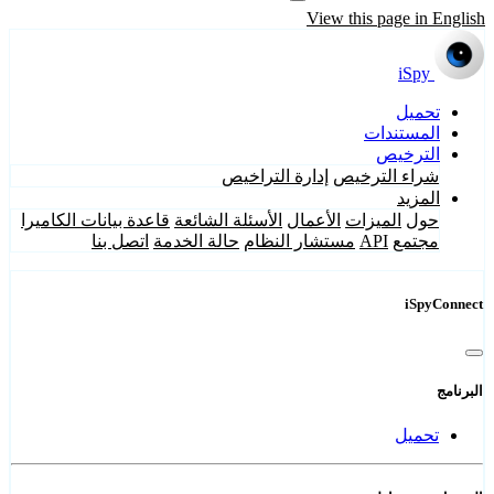
View this page in English
iSpy
تحميل
المستندات
الترخيص
شراء الترخيص
إدارة التراخيص
المزيد
حول
الميزات
الأعمال
الأسئلة الشائعة
قاعدة بيانات الكاميرا
مجتمع
API
مستشار النظام
حالة الخدمة
اتصل بنا
iSpyConnect
البرنامج
تحميل