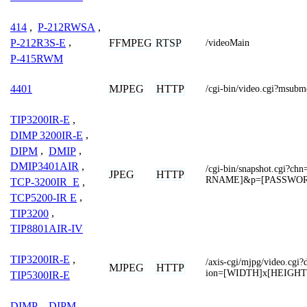
414
,
P-212RWSA
,
FFMPEG
RTSP
P-212R3S-E
,
/videoMain
P-415RWM
MJPEG
HTTP
4401
/cgi-bin/video.cgi?msub
TIP3200IR-E
,
DIMP 3200IR-E
,
DIPM
,
DMIP
,
DMIP3401AIR
,
/cgi-bin/snapshot.cgi
JPEG
HTTP
RNAME]&p=[PASSWO
TCP-3200IR_E
,
TCP5200-IR E
,
TIP3200
,
TIP8801AIR-IV
TIP3200IR-E
,
/axis-cgi/mjpg/video.cgi
MJPEG
HTTP
ion=[WIDTH]x[HEIGHT
TIP5300IR-E
DIMP
,
DIPM
,