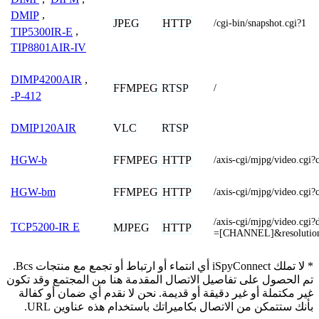
DMIP
,
JPEG
HTTP
/cgi-bin/snapshot.cgi?1
TIP5300IR-E
,
TIP8801AIR-IV
DIMP4200AIR
,
FFMPEG
RTSP
/
-P-412
VLC
RTSP
DMIP120AIR
FFMPEG
HTTP
HGW-b
/axis-cgi/mjpg/video.cgi
FFMPEG
HTTP
HGW-bm
/axis-cgi/mjpg/video.cgi
/axis-cgi/mjpg/video.cg
TCP5200-IR E
MJPEG
HTTP
=[CHANNEL]&resoluti
* لا تملك iSpyConnect أي انتماء أو ارتباط أو تجمع مع منتجات Bcs.
تم الحصول على تفاصيل الاتصال المقدمة هنا من المجتمع وقد تكون
غير مكتملة أو غير دقيقة أو قديمة. نحن لا نقدم أي ضمان أو كفالة
بأنك ستتمكن من الاتصال بكاميراتك باستخدام هذه عناوين URL.