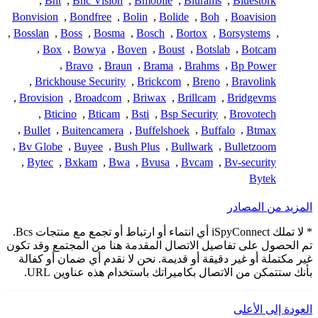
,
Bnt
,
Bnc Vision
,
Bmobile
,
Blurams
,
Bluestork
Bonvision
,
Bondfree
,
Bolin
,
Bolide
,
Boh
,
Boavision
,
Bosslan
,
Boss
,
Bosma
,
Bosch
,
Bortox
,
Borsystems
,
,
Box
,
Bowya
,
Boven
,
Boust
,
Botslab
,
Botcam
,
Bravo
,
Braun
,
Brama
,
Brahms
,
Bp Power
,
Brickhouse Security
,
Brickcom
,
Breno
,
Bravolink
,
Brovision
,
Broadcom
,
Briwax
,
Brillcam
,
Bridgevms
,
Bticino
,
Bticam
,
Bsti
,
Bsp Security
,
Brovotech
,
Bullet
,
Buitencamera
,
Buffelshoek
,
Buffalo
,
Btmax
,
Bv Globe
,
Buyee
,
Bush Plus
,
Bullwark
,
Bulletzoom
,
Bytec
,
Bxkam
,
Bwa
,
Bvusa
,
Bvcam
,
Bv-security
Bytek
المزيد من المصادر
* لا تملك iSpyConnect أي انتماء أو ارتباط أو تجمع مع منتجات Bcs.
تم الحصول على تفاصيل الاتصال المقدمة هنا من المجتمع وقد تكون
غير مكتملة أو غير دقيقة أو قديمة. نحن لا نقدم أي ضمان أو كفالة
بأنك ستتمكن من الاتصال بكاميراتك باستخدام هذه عناوين URL.
العودة إلى الأعلى