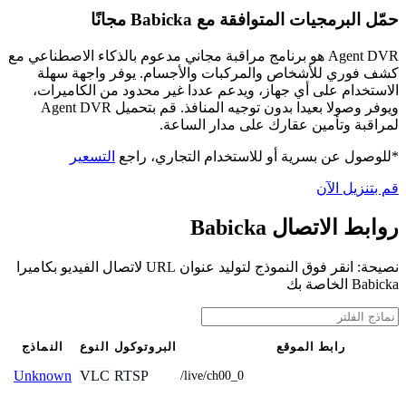
حمّل البرمجيات المتوافقة مع Babicka مجانًا
Agent DVR هو برنامج مراقبة مجاني مدعوم بالذكاء الاصطناعي مع
كشف فوري للأشخاص والمركبات والأجسام. يوفر واجهة سهلة
الاستخدام على أي جهاز، ويدعم عددا غير محدود من الكاميرات،
ويوفر وصولا بعيدا بدون توجيه المنافذ. قم بتحميل Agent DVR
لمراقبة وتأمين عقارك على مدار الساعة.
*للوصول عن بسرية أو للاستخدام التجاري، راجع
التسعير
قم بتنزيل الآن
روابط الاتصال Babicka
نصيحة: انقر فوق النموذج لتوليد عنوان URL لاتصال الفيديو بكاميرا
Babicka الخاصة بك
رابط الموقع
البروتوكول
النوع
النماذج
VLC
RTSP
Unknown
/live/ch00_0