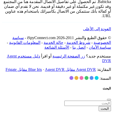
Babicka. تم الحصول على تفاصيل الاتصال المقدمة هنا من المجتمع
وقد تكون غير مكتملة أو غير دقيقة أو قديمة. نحن لا نقدم أي ضمان
أو كفالة بأنك ستتمكن من الاتصال بكاميراتك باستخدام هذه عناوين
URL.
العودة إلى الأعلى
© حقوق الطبع والنشر 2011-2026 iSpyConnect.com -
سياسة
الخصوصية
-
شروط الخدمة
-
حالة الخدمة
-
المعلومات القانونية
-
سياسة الأمان
-
اتصل بنا
-
الأسئلة الشائعة
مستخدم جديد؟
زر الصفحة الرئيسية
أو اقرأ
دليل مستخدم Agent
DVR
المقارنة:
Agent DVR مقابل Blue Iris
Agent DVR مقابل Frigate
·
السمة:
البحث
البحث