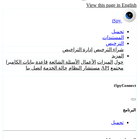
View this page in English
iSpy
تحميل
المستندات
الترخيص
شراء الترخيص
إدارة التراخيص
المزيد
حول
الميزات
الأعمال
الأسئلة الشائعة
قاعدة بيانات الكاميرا
مجتمع
API
مستشار النظام
حالة الخدمة
اتصل بنا
iSpyConnect
البرنامج
تحميل