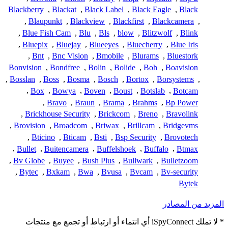
Blackberry
,
Blackat
,
Black Label
,
Black Eagle
,
Black
,
Blaupunkt
,
Blackview
,
Blackfirst
,
Blackcamera
,
,
Blue Fish Cam
,
Blu
,
Bls
,
blow
,
Blitzwolf
,
Blink
,
Bluepix
,
Bluejay
,
Blueeyes
,
Bluecherry
,
Blue Iris
,
Bnt
,
Bnc Vision
,
Bmobile
,
Blurams
,
Bluestork
Bonvision
,
Bondfree
,
Bolin
,
Bolide
,
Boh
,
Boavision
,
Bosslan
,
Boss
,
Bosma
,
Bosch
,
Bortox
,
Borsystems
,
,
Box
,
Bowya
,
Boven
,
Boust
,
Botslab
,
Botcam
,
Bravo
,
Braun
,
Brama
,
Brahms
,
Bp Power
,
Brickhouse Security
,
Brickcom
,
Breno
,
Bravolink
,
Brovision
,
Broadcom
,
Briwax
,
Brillcam
,
Bridgevms
,
Bticino
,
Bticam
,
Bsti
,
Bsp Security
,
Brovotech
,
Bullet
,
Buitencamera
,
Buffelshoek
,
Buffalo
,
Btmax
,
Bv Globe
,
Buyee
,
Bush Plus
,
Bullwark
,
Bulletzoom
,
Bytec
,
Bxkam
,
Bwa
,
Bvusa
,
Bvcam
,
Bv-security
Bytek
المزيد من المصادر
* لا تملك iSpyConnect أي انتماء أو ارتباط أو تجمع مع منتجات