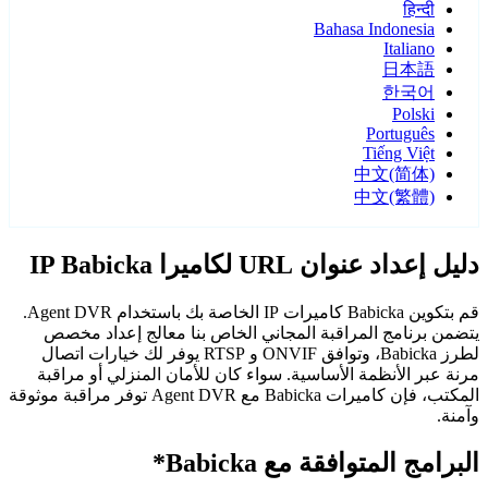
हिन्दी
Bahasa Indonesia
Italiano
日本語
한국어
Polski
Português
Tiếng Việt
中文(简体)
中文(繁體)
دليل إعداد عنوان URL لكاميرا IP Babicka
قم بتكوين Babicka كاميرات IP الخاصة بك باستخدام Agent DVR.
يتضمن برنامج المراقبة المجاني الخاص بنا معالج إعداد مخصص
لطرز Babicka، وتوافق ONVIF و RTSP يوفر لك خيارات اتصال
مرنة عبر الأنظمة الأساسية. سواء كان للأمان المنزلي أو مراقبة
المكتب، فإن كاميرات Babicka مع Agent DVR توفر مراقبة موثوقة
وآمنة.
البرامج المتوافقة مع Babicka*