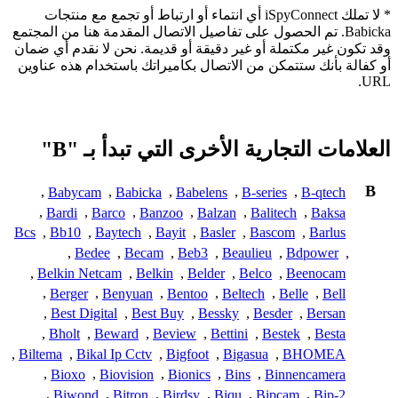
* لا تملك iSpyConnect أي انتماء أو ارتباط أو تجمع مع منتجات
Babicka. تم الحصول على تفاصيل الاتصال المقدمة هنا من المجتمع
وقد تكون غير مكتملة أو غير دقيقة أو قديمة. نحن لا نقدم أي ضمان
أو كفالة بأنك ستتمكن من الاتصال بكاميراتك باستخدام هذه عناوين
URL.
العلامات التجارية الأخرى التي تبدأ بـ "B"
B
,
Babycam
,
Babicka
,
Babelens
,
B-series
,
B-qtech
,
Bardi
,
Barco
,
Banzoo
,
Balzan
,
Balitech
,
Baksa
Bcs
,
Bb10
,
Baytech
,
Bayit
,
Basler
,
Bascom
,
Barlus
,
Bedee
,
Becam
,
Beb3
,
Beaulieu
,
Bdpower
,
,
Belkin Netcam
,
Belkin
,
Belder
,
Belco
,
Beenocam
,
Berger
,
Benyuan
,
Bentoo
,
Beltech
,
Belle
,
Bell
,
Best Digital
,
Best Buy
,
Bessky
,
Besder
,
Bersan
,
Bholt
,
Beward
,
Beview
,
Bettini
,
Bestek
,
Besta
,
Biltema
,
Bikal Ip Cctv
,
Bigfoot
,
Bigasua
,
BHOMEA
,
Bioxo
,
Biovision
,
Bionics
,
Bins
,
Binnencamera
,
Biwond
,
Bitron
,
Birdsy
,
Biqu
,
Bipcam
,
Bip-2