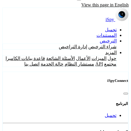
View this page in English
iSpy
تحميل
المستندات
الترخيص
شراء الترخيص
إدارة التراخيص
المزيد
حول
الميزات
الأعمال
الأسئلة الشائعة
قاعدة بيانات الكاميرا
مجتمع
API
مستشار النظام
حالة الخدمة
اتصل بنا
iSpyConnect
البرنامج
تحميل