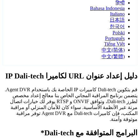
हिन्दी
Bahasa Indonesia
Italiano
日本語
한국어
Polski
Português
Tiếng Việt
中文(简体)
中文(繁體)
دليل إعداد عنوان URL لكاميرا IP Dali-tech
قم بتكوين Dali-tech كاميرات IP الخاصة بك باستخدام Agent DVR.
يتضمن برنامج المراقبة المجاني الخاص بنا معالج إعداد مخصص
لطرز Dali-tech، وتوافق ONVIF و RTSP يوفر لك خيارات اتصال
مرنة عبر الأنظمة الأساسية. سواء كان للأمان المنزلي أو مراقبة
المكتب، فإن كاميرات Dali-tech مع Agent DVR توفر مراقبة
موثوقة وآمنة.
البرامج المتوافقة مع Dali-tech*