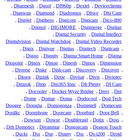
,
Dharmesh
,
Dgsol
,
Df960p
,
Dextel
,
Deviceclientq
,
Dianwan
,
Diamond
,
Diadromos
,
Dhwe
,
Dhi Cam
,
Digijet
,
Digihero
,
Digicom
,
Digicam
,
Dico-800
,
Digisol
,
DIGIMORE
,
Digimerge
,
Digilan
,
Digital Security
,
Digital Intellect
Digitalvision
,
Digital Watchdog
,
Digital Video Recorder
,
Digix
,
Digivue
,
Digitus
,
Digitech
,
Digitcam
,
,
Digoo
,
Dignity
,
Digma Smart Home
,
Digma
Diopoint
,
Dinox
,
Dinon
,
Dinesh
,
Dimos
,
Dimension
,
Diverse
,
Diske
,
Dish-cam
,
Discovery
,
Discover
,
,
Dkseg
,
Dizink
,
Dixie
,
Divisat
,
Divis
,
Diviotec
,
Dmzok
,
Dmp
,
Dm365 Ipnc
,
Dlt Plenty
,
Dl Cam
,
Docooler
,
Docker Wyze Bridge
,
Dnvr
,
Dnt
,
Dome
,
Domar
,
Doma
,
Dodocool
,
Dod Tech
Doogee
,
Dongjia
,
Domogonza
,
Domintell
,
Domecam
Dosilkc
,
Doorphone
,
Doorcam
,
Doorbird
,
Door Bell
,
,
Dowson
,
Dowse
,
Doubleeagl
,
Dotix
,
Doss
,
,
Drh Domotics
,
Dreamstar
,
Dragoncam
,
Dragon Touch
,
Ducki
,
Dss
,
Dsp
,
Dsnny
,
Dsc
,
Ds-i200
,
Droid