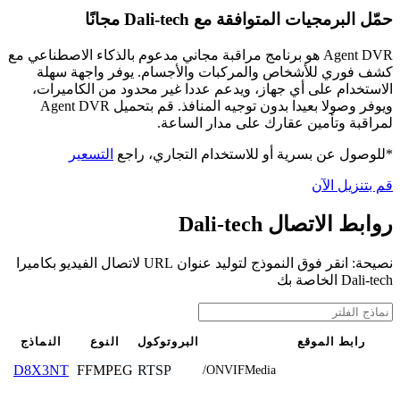
حمّل البرمجيات المتوافقة مع Dali-tech مجانًا
Agent DVR هو برنامج مراقبة مجاني مدعوم بالذكاء الاصطناعي مع
كشف فوري للأشخاص والمركبات والأجسام. يوفر واجهة سهلة
الاستخدام على أي جهاز، ويدعم عددا غير محدود من الكاميرات،
ويوفر وصولا بعيدا بدون توجيه المنافذ. قم بتحميل Agent DVR
لمراقبة وتأمين عقارك على مدار الساعة.
*للوصول عن بسرية أو للاستخدام التجاري، راجع
التسعير
قم بتنزيل الآن
روابط الاتصال Dali-tech
نصيحة: انقر فوق النموذج لتوليد عنوان URL لاتصال الفيديو بكاميرا
Dali-tech الخاصة بك
رابط الموقع
البروتوكول
النوع
النماذج
FFMPEG
RTSP
D8X3NT
/ONVIFMedia