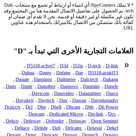
* لا تملك iSpyConnect أي انتماء أو ارتباط أو تجمع مع منتجات Dali-
tech. تم الحصول على تفاصيل الاتصال المقدمة هنا من المجتمع وقد
تكون غير مكتملة أو غير دقيقة أو قديمة. نحن لا نقدم أي ضمان أو
كفالة بأنك ستتمكن من الاتصال بكاميراتك باستخدام هذه عناوين
URL.
العلامات التجارية الأخرى التي تبدأ بـ "D"
D
,
D5118-acfsvt7
,
D3d
,
D2ip
,
D-tech
,
D-link
,
Dahua
,
Dagro
,
Dafang
,
Dae
,
D5118-acnkf13
,
Danale
,
Damigou
,
Dallmeier
,
Dali-tech
,
Dakang
,
Darts
,
Dante
,
Danother
,
Dannovo
,
Danmini
,
Danele
,
Davicom
,
Datavideo
,
Datapartner
,
Dasco
,
Dayukeji
,
Daytech
,
Dax
,
Dawan
,
Davislumadvr
Dcpcctv
,
Dcl
,
Dbp
,
Dbell
,
Dbcam
,
Dbb
,
Db Power
,
Deecam
,
Dedicated Micros
,
Declink
,
Dcs
,
,
Dekco
,
Defeway
,
Defender
,
Defaway
,
Deep Sentinel
,
Deltaco
,
Delphi
,
Dell
,
Delcatec
,
Delaval
,
Dekel
,
Devant
,
Detec
,
Dericam
,
Denver
,
Dentech
,
Denavo