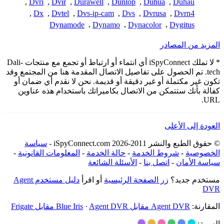
,
Dvri
,
Dvir
,
Durawell
,
Dunlop
,
Duhua
,
Duhau
,
Dx
,
Dvtel
,
Dvs-ip-cam
,
Dvs
,
Dvrusa
,
Dvrn4
Dynamode
,
Dynamo
,
Dynacolor
,
Dygitus
المزيد من المصادر
* لا تملك iSpyConnect أي انتماء أو ارتباط أو تجمع مع منتجات Dali-
tech. تم الحصول على تفاصيل الاتصال المقدمة هنا من المجتمع وقد
تكون غير مكتملة أو غير دقيقة أو قديمة. نحن لا نقدم أي ضمان أو
كفالة بأنك ستتمكن من الاتصال بكاميراتك باستخدام هذه عناوين
URL.
العودة إلى الأعلى
© حقوق الطبع والنشر 2011-2026 iSpyConnect.com -
سياسة
الخصوصية
-
شروط الخدمة
-
حالة الخدمة
-
المعلومات القانونية
-
سياسة الأمان
-
اتصل بنا
-
الأسئلة الشائعة
مستخدم جديد؟
زر الصفحة الرئيسية
أو اقرأ
دليل مستخدم Agent
DVR
المقارنة:
Agent DVR مقابل Blue Iris
Agent DVR مقابل Frigate
·
السمة: