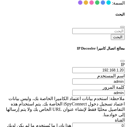
السمة:
البحث
البحث
معالج اتصال كاميرا IP Docooler
IP
اسم المستخدم
كلمة المرور
ملاحظة: استخدم بيانات اعتماد الكاميرا الخاصة بك، وليس بيانات
اعتماد تسجيل دخول iSpyConnect الخاصة بك. يتم استخدام هذه
التفاصيل محليًا فقط لإنشاء عنوان URL الخاص بك ولا يتم إرسالها
إلى خوادمنا.
القناة
هذا نادرا ما يُستخدم ما لم يكن لديك