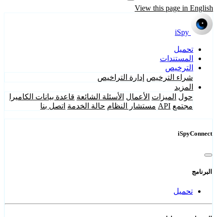
View this page in English
iSpy
تحميل
المستندات
الترخيص
شراء الترخيص
إدارة التراخيص
المزيد
حول
الميزات
الأعمال
الأسئلة الشائعة
قاعدة بيانات الكاميرا
مجتمع
API
مستشار النظام
حالة الخدمة
اتصل بنا
iSpyConnect
البرنامج
تحميل