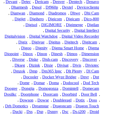
,
Devant
,
Detec
,
Dericam
,
Denver
,
Dentech
,
Denavo
,
Dharmesh
,
Dgsol
,
Df960p
,
Dextel
,
Deviceclientq
,
Dianwan
,
Diamond
,
Diadromos
,
Dhwe
,
Dhi Cam
,
Digijet
,
Digihero
,
Digicom
,
Digicam
,
Dico-800
,
Digisol
,
DIGIMORE
,
Digimerge
,
Digilan
,
Digital Security
,
Digital Intellect
Digitalvision
,
Digital Watchdog
,
Digital Video Recorder
,
Digix
,
Digivue
,
Digitus
,
Digitech
,
Digitcam
,
,
Digoo
,
Dignity
,
Digma Smart Home
,
Digma
Diopoint
,
Dinox
,
Dinon
,
Dinesh
,
Dimos
,
Dimension
,
Diverse
,
Diske
,
Dish-cam
,
Discovery
,
Discover
,
,
Dkseg
,
Dizink
,
Dixie
,
Divisat
,
Divis
,
Diviotec
,
Dmzok
,
Dmp
,
Dm365 Ipnc
,
Dlt Plenty
,
Dl Cam
,
Docooler
,
Docker Wyze Bridge
,
Dnvr
,
Dnt
,
Dome
,
Domar
,
Doma
,
Dodocool
,
Dod Tech
Doogee
,
Dongjia
,
Domogonza
,
Domintell
,
Domecam
Dosilkc
,
Doorphone
,
Doorcam
,
Doorbird
,
Door Bell
,
,
Dowson
,
Dowse
,
Doubleeagl
,
Dotix
,
Doss
,
,
Drh Domotics
,
Dreamstar
,
Dragoncam
,
Dragon Touch
,
Ducki
,
Dss
,
Dsp
,
Dsnny
,
Dsc
,
Ds-i200
,
Droid