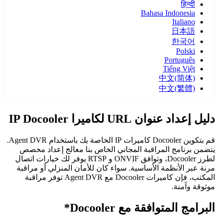
हिन्दी
Bahasa Indonesia
Italiano
日本語
한국어
Polski
Português
Tiếng Việt
中文(简体)
中文(繁體)
دليل إعداد عنوان URL لكاميرا IP Docooler
قم بتكوين Docooler كاميرات IP الخاصة بك باستخدام Agent DVR.
يتضمن برنامج المراقبة المجاني الخاص بنا معالج إعداد مخصص
لطرز Docooler، وتوافق ONVIF و RTSP يوفر لك خيارات اتصال
مرنة عبر الأنظمة الأساسية. سواء كان للأمان المنزلي أو مراقبة
المكتب، فإن كاميرات Docooler مع Agent DVR توفر مراقبة
موثوقة وآمنة.
البرامج المتوافقة مع Docooler*