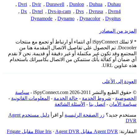
,
Dvri
,
Dvir
,
Durawell
,
Dunlop
,
Duhua
,
Duhau
,
Dx
,
Dvtel
,
Dvs-ip-cam
,
Dvs
,
Dvrusa
,
Dvrn4
Dynamode
,
Dynamo
,
Dynacolor
,
Dygitus
المزيد من المصادر
* لا تملك iSpyConnect أي انتماء أو ارتباط أو تجمع مع منتجات
Docooler. تم الحصول على تفاصيل الاتصال المقدمة هنا من
المجتمع وقد تكون غير مكتملة أو غير دقيقة أو قديمة. نحن لا نقدم
أي ضمان أو كفالة بأنك ستتمكن من الاتصال بكاميراتك باستخدام
هذه عناوين URL.
العودة إلى الأعلى
© حقوق الطبع والنشر 2011-2026 iSpyConnect.com -
سياسة
الخصوصية
-
شروط الخدمة
-
حالة الخدمة
-
المعلومات القانونية
-
سياسة الأمان
-
اتصل بنا
-
الأسئلة الشائعة
مستخدم جديد؟
زر الصفحة الرئيسية
أو اقرأ
دليل مستخدم Agent
DVR
المقارنة:
Agent DVR مقابل Blue Iris
Agent DVR مقابل Frigate
·