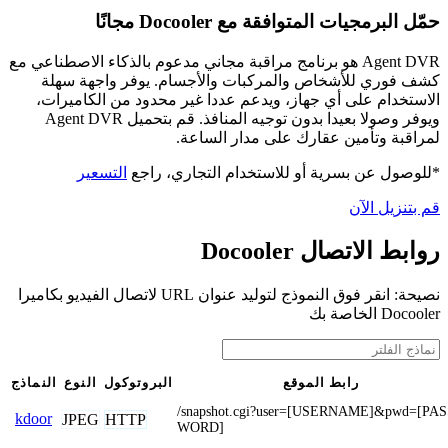
حمّل البرمجيات المتوافقة مع Docooler مجانًا
Agent DVR هو برنامج مراقبة مجاني مدعوم بالذكاء الاصطناعي مع
كشف فوري للأشخاص والمركبات والأجسام. يوفر واجهة سهلة
الاستخدام على أي جهاز، ويدعم عددا غير محدود من الكاميرات،
ويوفر وصولا بعيدا بدون توجيه المنافذ. قم بتحميل Agent DVR
لمراقبة وتأمين عقارك على مدار الساعة.
*للوصول عن بسرية أو للاستخدام التجاري، راجع
التسعير
قم بتنزيل الآن
روابط الاتصال Docooler
نصيحة: انقر فوق النموذج لتوليد عنوان URL لاتصال الفيديو بكاميرا
Docooler الخاصة بك
رابط الموقع
البروتوكول
النوع
النماذج
/snapshot.cgi?user=[USERNAME]&pwd=[PAS
kdoor
JPEG
HTTP
WORD]