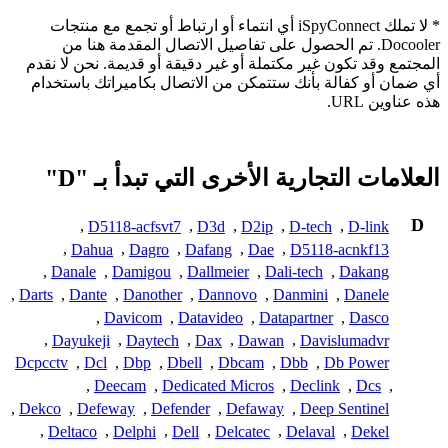
* لا تملك iSpyConnect أي انتماء أو ارتباط أو تجمع مع منتجات
Docooler. تم الحصول على تفاصيل الاتصال المقدمة هنا من
المجتمع وقد تكون غير مكتملة أو غير دقيقة أو قديمة. نحن لا نقدم
أي ضمان أو كفالة بأنك ستتمكن من الاتصال بكاميراتك باستخدام
هذه عناوين URL.
العلامات التجارية الأخرى التي تبدأ بـ "D"
D
,
D5118-acfsvt7
,
D3d
,
D2ip
,
D-tech
,
D-link
,
Dahua
,
Dagro
,
Dafang
,
Dae
,
D5118-acnkf13
,
Danale
,
Damigou
,
Dallmeier
,
Dali-tech
,
Dakang
,
Darts
,
Dante
,
Danother
,
Dannovo
,
Danmini
,
Danele
,
Davicom
,
Datavideo
,
Datapartner
,
Dasco
,
Dayukeji
,
Daytech
,
Dax
,
Dawan
,
Davislumadvr
Dcpcctv
,
Dcl
,
Dbp
,
Dbell
,
Dbcam
,
Dbb
,
Db Power
,
Deecam
,
Dedicated Micros
,
Declink
,
Dcs
,
,
Dekco
,
Defeway
,
Defender
,
Defaway
,
Deep Sentinel
,
Deltaco
,
Delphi
,
Dell
,
Delcatec
,
Delaval
,
Dekel