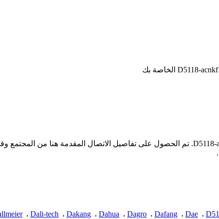
* لا تملك iSpyConnect أي انتماء أو ارتباط أو تجمع مع منتجات D5118-acnkf13. تم الحصول على تفاص
llmeier
,
Dali-tech
,
Dakang
,
Dahua
,
Dagro
,
Dafang
,
Dae
,
D51