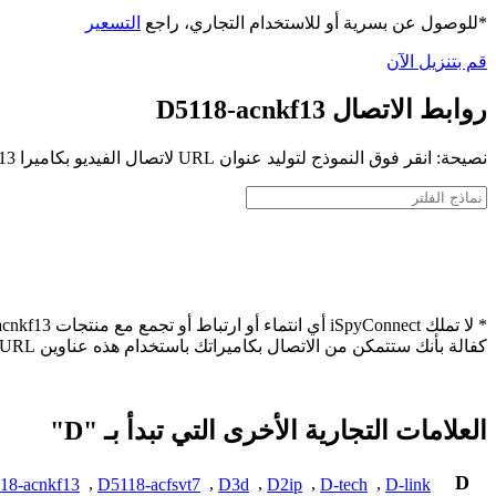
*للوصول عن بسرية أو للاستخدام التجاري، راجع
التسعير
قم بتنزيل الآن
روابط الاتصال D5118-acnkf13
نصيحة: انقر فوق النموذج لتوليد عنوان URL لاتصال الفيديو بكاميرا D5118-acnkf13 الخاصة بك
كفالة بأنك ستتمكن من الاتصال بكاميراتك باستخدام هذه عناوين URL.
العلامات التجارية الأخرى التي تبدأ بـ "D"
D
18-acnkf13
,
D5118-acfsvt7
,
D3d
,
D2ip
,
D-tech
,
D-link