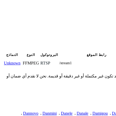
رابط الموقع
البروتوكول
النوع
النماذج
FFMPEG
RTSP
Unknown
/stream1
يل الاتصال المقدمة هنا من المجتمع وقد تكون غير مكتملة أو غير دقيقة أو قديمة. نحن لا نقدم أي ضمان أو
,
Dannovo
,
Danmini
,
Danele
,
Danale
,
Damigou
,
Da