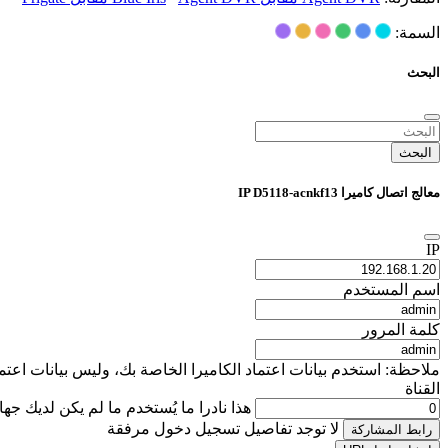
السمة:
البحث
البحث
معالج اتصال كاميرا IP D5118-acnkf13
IP
اسم المستخدم
كلمة المرور
ملاحظة: استخدم بيانات اعتماد الكاميرا الخاصة بك، وليس بيانات اعتماد تسجيل دخول iSpyConnect الخاصة بك. يتم استخدام هذه التفاصيل محليًا فقط لإنشاء عنوان URL 
القناة
هذا نادرا ما يُستخدم ما لم يكن لديك جه
لا توجد تفاصيل تسجيل دخول مرفقة
رابط المشاركة