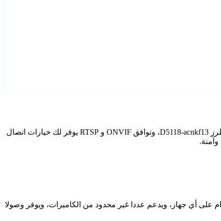
قم بتكوين D5118-acnkf13 كاميرات IP الخاصة بك باستخدام Agent DVR. يتضمن برنامج المراقبة المجاني الخاص بنا معالج إعداد مخصص لطرز D5118-acnkf13، وتوافق ONVIF و RTSP يوفر لك خيارات اتصال
دام على أي جهاز، ويدعم عددا غير محدود من الكاميرات، ويوفر وصولا