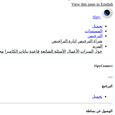
View this page in English
iSpy
تحميل
المستندات
الترخيص
شراء الترخيص
إدارة التراخيص
المزيد
حول
الميزات
الأعمال
الأسئلة الشائعة
قاعدة بيانات الكاميرا
مج
iSpyConnect
البرنامج
تحميل
الوصول عن بساطة