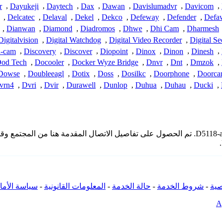
r
,
Dayukeji
,
Daytech
,
Dax
,
Dawan
,
Davislumadvr
,
Davicom
,
,
Delcatec
,
Delaval
,
Dekel
,
Dekco
,
Defeway
,
Defender
,
Defa
,
Dianwan
,
Diamond
,
Diadromos
,
Dhwe
,
Dhi Cam
,
Dharmesh
Digitalvision
,
Digital Watchdog
,
Digital Video Recorder
,
Digital Se
h-cam
,
Discovery
,
Discover
,
Diopoint
,
Dinox
,
Dinon
,
Dinesh
,
od Tech
,
Docooler
,
Docker Wyze Bridge
,
Dnvr
,
Dnt
,
Dmzok
,
Dowse
,
Doubleeagl
,
Dotix
,
Doss
,
Dosilkc
,
Doorphone
,
Doorc
vrn4
,
Dvri
,
Dvir
,
Durawell
,
Dunlop
,
Duhua
,
Duhau
,
Ducki
,
* لا تملك iSpyConnect أي انتماء أو ارتباط أو تجمع مع منتجات D5118-acnkf13. تم الحصول على تفاص
ية
-
شروط الخدمة
-
حالة الخدمة
-
المعلومات القانونية
-
سياسة الأما