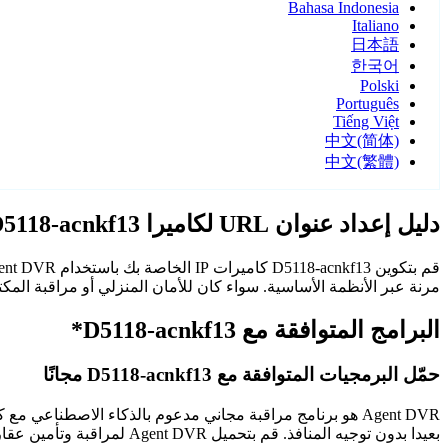
Bahasa Indonesia
Italiano
日本語
한국어
Polski
Português
Tiếng Việt
中文(简体)
中文(繁體)
دليل إعداد عنوان URL لكاميرا IP D5118-acnkf13
مرنة عبر الأنظمة الأساسية. سواء كان للأمان المنزلي أو مراقبة المكتب، فإن كاميرات D5118-acnkf13 مع gent DVR
البرامج المتوافقة مع D5118-acnkf13*
حمّل البرمجيات المتوافقة مع D5118-acnkf13 مجانًا
Agent DVR هو برنامج مراقبة مجاني مدعوم بالذكاء الاصطن
بعيدا بدون توجيه المنافذ. قم بتحميل Agent DVR لمراقبة وتأمين عقارك على مدار الساعة.