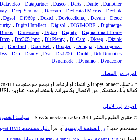
Datavideo
,
Datapartner
,
Dasco
,
Darts
,
Dante
,
Danother
way
,
Deep Sentinel
,
Deecam
,
Dedicated Micros
,
Declink
,
Dgsol
,
Df960p
,
Dextel
,
Deviceclientq
,
Devant
,
Detec
curity
,
Digital Intellect
,
Digisol
,
DIGIMORE
,
Digimerge
Dimos
,
Dimension
,
Digoo
,
Dignity
,
Digma Smart Home
Dmp
,
Dm365 Ipnc
,
Dlt Plenty
,
Dl Cam
,
Dkseg
,
Dizink
am
,
Doorbird
,
Door Bell
,
Doogee
,
Dongjia
,
Domogonza
Dss
,
Dsp
,
Dsnny
,
Dsc
,
Ds-i200
,
Droid
,
Drh Domotics
Dynamode
,
Dynamo
,
Dynacolor
المزيد من المصادر
كفالة بأنك ستتمكن من الاتصال بكاميراتك باستخدام هذه عناوين URL.
العودة إلى الأعلى
© حقوق الطبع والنشر 2011-2026 iSpyConnect.com -
سياسة الخصوص
مستخدم جديد؟
زر الصفحة الرئيسية
أو اقرأ
دليل مستخدم Agent DVR
المقارنة:
Agent DVR مقابل Blue Iris
Agent DVR مقابل Frigate
·