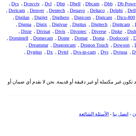
,
Dcs
,
Dcpcctv
,
Dcl
,
Dbp
,
Dbell
,
Dbcam
,
Dbb
,
Db Powe
,
Dericam
,
Denver
,
Dentech
,
Denavo
,
Deltaco
,
Delphi
,
Dell
,
Digilan
,
Digijet
,
Digihero
,
Digicom
,
Digicam
,
Dico-800
,
Digma
,
Digix
,
Digivue
,
Digitus
,
Digitech
,
Digitcam
,
,
Dixie
,
Divisat
,
Divis
,
Diviotec
,
Diverse
,
Diske
,
Dis
,
Domintell
,
Domecam
,
Dome
,
Domar
,
Doma
,
Dodocool
,
D
,
Dreamstar
,
Dragoncam
,
Dragon Touch
,
Dowson
,
,
Dygitus
,
Dx
,
Dvtel
,
Dvs-ip-cam
,
Dvs
,
Dvrusa
,
D
يل الاتصال المقدمة هنا من المجتمع وقد تكون غير مكتملة أو غير دقيقة أو قديمة. نحن لا نقدم أي ضمان أو
ن
-
اتصل بنا
-
الأسئلة الشائعة