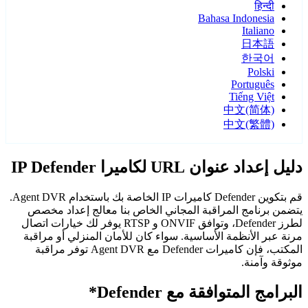
हिन्दी
Bahasa Indonesia
Italiano
日本語
한국어
Polski
Português
Tiếng Việt
中文(简体)
中文(繁體)
دليل إعداد عنوان URL لكاميرا IP Defender
قم بتكوين Defender كاميرات IP الخاصة بك باستخدام Agent DVR.
يتضمن برنامج المراقبة المجاني الخاص بنا معالج إعداد مخصص
لطرز Defender، وتوافق ONVIF و RTSP يوفر لك خيارات اتصال
مرنة عبر الأنظمة الأساسية. سواء كان للأمان المنزلي أو مراقبة
المكتب، فإن كاميرات Defender مع Agent DVR توفر مراقبة
موثوقة وآمنة.
البرامج المتوافقة مع Defender*