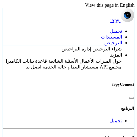
View this page in English
iSpy
تحميل
المستندات
الترخيص
شراء الترخيص
إدارة التراخيص
المزيد
حول
الميزات
الأعمال
الأسئلة الشائعة
قاعدة بيانات الكاميرا
مجتمع
API
مستشار النظام
حالة الخدمة
اتصل بنا
iSpyConnect
البرنامج
تحميل