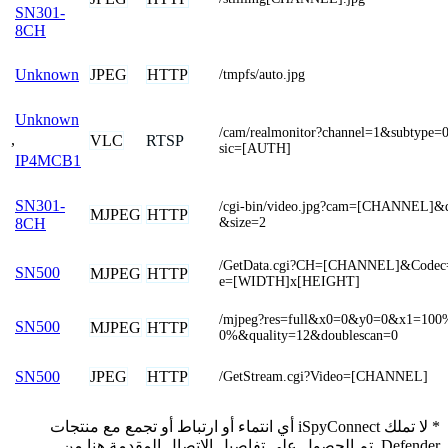
SN301-
8CH
JPEG
HTTP
Unknown
/tmpfs/auto.jpg
Unknown
/cam/realmonitor?channel=1&subtype=
,
VLC
RTSP
sic=[AUTH]
IP4MCB1
SN301-
/cgi-bin/video.jpg?cam=[CHANNEL]&q
MJPEG
HTTP
&size=2
8CH
/GetData.cgi?CH=[CHANNEL]&Codec
SN500
MJPEG
HTTP
e=[WIDTH]x[HEIGHT]
/mjpeg?res=full&x0=0&y0=0&x1=10
SN500
MJPEG
HTTP
0%&quality=12&doublescan=0
JPEG
HTTP
SN500
/GetStream.cgi?Video=[CHANNEL]
* لا تملك iSpyConnect أي انتماء أو ارتباط أو تجمع مع منتجات
Defender. تم الحصول على تفاصيل الاتصال المقدمة هنا من