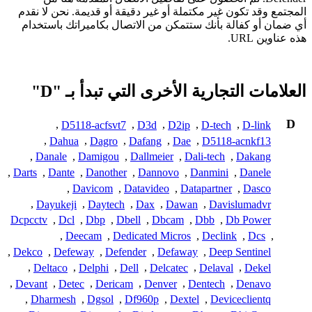
المجتمع وقد تكون غير مكتملة أو غير دقيقة أو قديمة. نحن لا نقدم
أي ضمان أو كفالة بأنك ستتمكن من الاتصال بكاميراتك باستخدام
هذه عناوين URL.
العلامات التجارية الأخرى التي تبدأ بـ "D"
D
,
D5118-acfsvt7
,
D3d
,
D2ip
,
D-tech
,
D-link
,
Dahua
,
Dagro
,
Dafang
,
Dae
,
D5118-acnkf13
,
Danale
,
Damigou
,
Dallmeier
,
Dali-tech
,
Dakang
,
Darts
,
Dante
,
Danother
,
Dannovo
,
Danmini
,
Danele
,
Davicom
,
Datavideo
,
Datapartner
,
Dasco
,
Dayukeji
,
Daytech
,
Dax
,
Dawan
,
Davislumadvr
Dcpcctv
,
Dcl
,
Dbp
,
Dbell
,
Dbcam
,
Dbb
,
Db Power
,
Deecam
,
Dedicated Micros
,
Declink
,
Dcs
,
,
Dekco
,
Defeway
,
Defender
,
Defaway
,
Deep Sentinel
,
Deltaco
,
Delphi
,
Dell
,
Delcatec
,
Delaval
,
Dekel
,
Devant
,
Detec
,
Dericam
,
Denver
,
Dentech
,
Denavo
,
Dharmesh
,
Dgsol
,
Df960p
,
Dextel
,
Deviceclientq