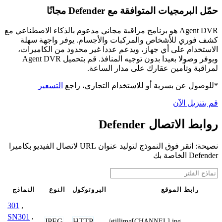
حمّل البرمجيات المتوافقة مع Defender مجانًا
Agent DVR هو برنامج مراقبة مجاني مدعوم بالذكاء الاصطناعي مع
كشف فوري للأشخاص والمركبات والأجسام. يوفر واجهة سهلة
الاستخدام على أي جهاز، ويدعم عددا غير محدود من الكاميرات،
ويوفر وصولا بعيدا بدون توجيه المنافذ. قم بتحميل Agent DVR
لمراقبة وتأمين عقارك على مدار الساعة.
*للوصول عن بسرية أو للاستخدام التجاري، راجع
التسعير
قم بتنزيل الآن
روابط الاتصال Defender
نصيحة: انقر فوق النموذج لتوليد عنوان URL لاتصال الفيديو بكاميرا
Defender الخاصة بك
رابط الموقع
البروتوكول
النوع
النماذج
301
,
SN301
,
JPEG
HTTP
/stillimg[CHANNEL].jpg