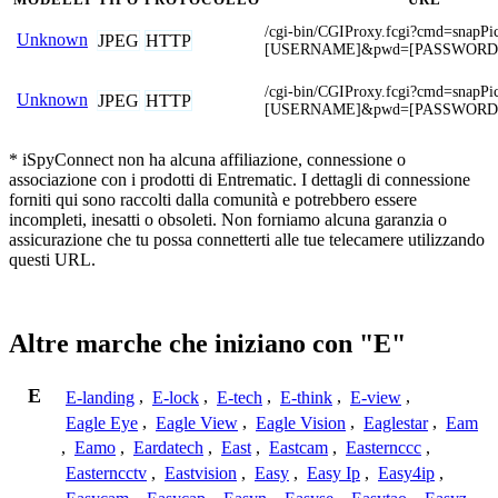
/cgi-bin/CGIProxy.fcgi?cmd=snapPi
Unknown
JPEG
HTTP
[USERNAME]&pwd=[PASSWORD
/cgi-bin/CGIProxy.fcgi?cmd=snapPi
Unknown
JPEG
HTTP
[USERNAME]&pwd=[PASSWORD
* iSpyConnect non ha alcuna affiliazione, connessione o
associazione con i prodotti di Entrematic. I dettagli di connessione
forniti qui sono raccolti dalla comunità e potrebbero essere
incompleti, inesatti o obsoleti. Non forniamo alcuna garanzia o
assicurazione che tu possa connetterti alle tue telecamere utilizzando
questi URL.
Altre marche che iniziano con "E"
E
E-landing
,
E-lock
,
E-tech
,
E-think
,
E-view
,
Eagle Eye
,
Eagle View
,
Eagle Vision
,
Eaglestar
,
Eam
,
Eamo
,
Eardatech
,
East
,
Eastcam
,
Easternccc
,
Easterncctv
,
Eastvision
,
Easy
,
Easy Ip
,
Easy4ip
,