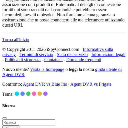
associazione con i prodotti di Entrematic. I dettagli di connessione
forniti qui sono raccolti dalla comunità e potrebbero essere
incompleti, inesatti o obsoleti. Non forniamo alcuna garanzia o
assicurazione che tu possa connetterti alle tue telecamere utilizzando
questi URL.
Torna all'inizio
© Copyright 2011-2026 iSpyConnect.com -
Informativa sulla
privacy
-
Termini di servizio
-
Stato del servizio
-
Informazioni legali
-
Politica di sicurezza
-
Contattaci
-
Domande frequenti
Nuovo utente?
Visita la homepage
o leggi la nostra
guida utente di
Agent DVR
Confronto:
Agent DVR vs Blue Iris
·
Agent DVR vs Frigate
Tema:
Ricerca