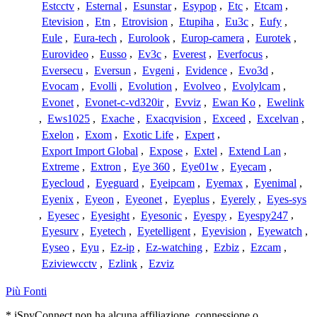
Estcctv
,
Esternal
,
Esunstar
,
Esypop
,
Etc
,
Etcam
,
Etevision
,
Etn
,
Etrovision
,
Etupiha
,
Eu3c
,
Eufy
,
Eule
,
Eura-tech
,
Eurolook
,
Europ-camera
,
Eurotek
,
Eurovideo
,
Eusso
,
Ev3c
,
Everest
,
Everfocus
,
Eversecu
,
Eversun
,
Evgeni
,
Evidence
,
Evo3d
,
Evocam
,
Evolli
,
Evolution
,
Evolveo
,
Evolylcam
,
Evonet
,
Evonet-c-vd320ir
,
Evviz
,
Ewan Ko
,
Ewelink
,
Ews1025
,
Exache
,
Exacqvision
,
Exceed
,
Excelvan
,
Exelon
,
Exom
,
Exotic Life
,
Expert
,
Export Import Global
,
Expose
,
Extel
,
Extend Lan
,
Extreme
,
Extron
,
Eye 360
,
Eye01w
,
Eyecam
,
Eyecloud
,
Eyeguard
,
Eyeipcam
,
Eyemax
,
Eyenimal
,
Eyenix
,
Eyeon
,
Eyeonet
,
Eyeplus
,
Eyerely
,
Eyes-sys
,
Eyesec
,
Eyesight
,
Eyesonic
,
Eyespy
,
Eyespy247
,
Eyesurv
,
Eyetech
,
Eyetelligent
,
Eyevision
,
Eyewatch
,
Eyseo
,
Eyu
,
Ez-ip
,
Ez-watching
,
Ezbiz
,
Ezcam
,
Eziviewcctv
,
Ezlink
,
Ezviz
Più Fonti
* iSpyConnect non ha alcuna affiliazione, connessione o