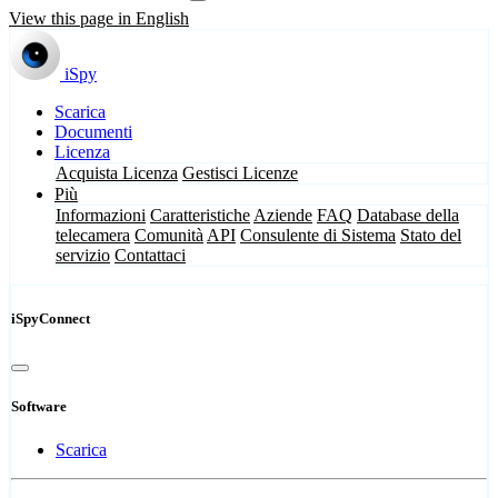
View this page in English
iSpy
Scarica
Documenti
Licenza
Acquista Licenza
Gestisci Licenze
Più
Informazioni
Caratteristiche
Aziende
FAQ
Database della
telecamera
Comunità
API
Consulente di Sistema
Stato del
servizio
Contattaci
iSpyConnect
Software
Scarica