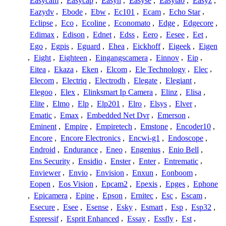
Easycam
,
Easycap
,
Easyn
,
Easyse
,
Easytao
,
Easyz
,
Eazydv
,
Ebode
,
Ebw
,
Ec101
,
Ecam
,
Echo Star
,
Eclipse
,
Eco
,
Ecoline
,
Economato
,
Edge
,
Edgecore
,
Edimax
,
Edison
,
Ednet
,
Edss
,
Eero
,
Eesee
,
Eet
,
Ego
,
Egpis
,
Eguard
,
Ehea
,
Eickhoff
,
Eigeek
,
Eigen
,
Eight
,
Eighteen
,
Eingangscamera
,
Einnov
,
Eip
,
Eitea
,
Ekaza
,
Eken
,
Elcom
,
Ele Technology
,
Elec
,
Elecom
,
Electriq
,
Electrodh
,
Elegate
,
Elegiant
,
Elegoo
,
Elex
,
Elinksmart Ip Camera
,
Elinz
,
Elisa
,
Elite
,
Elmo
,
Elp
,
Elp201
,
Elro
,
Elsys
,
Elver
,
Ematic
,
Emax
,
Embedded Net Dvr
,
Emerson
,
Eminent
,
Empire
,
Empiretech
,
Emstone
,
Encoder10
,
Encore
,
Encore Electronics
,
Encwi-g1
,
Endoscope
,
Endroid
,
Endurance
,
Eneo
,
Engenius
,
Enio Bell
,
Ens Security
,
Ensidio
,
Enster
,
Enter
,
Entrematic
,
Enviewer
,
Envio
,
Envision
,
Enxun
,
Eonboom
,
Eopen
,
Eos Vision
,
Epcam2
,
Epexis
,
Epges
,
Ephone
,
Epicamera
,
Epine
,
Epson
,
Ernitec
,
Esc
,
Escam
,
Esecure
,
Esee
,
Esense
,
Esky
,
Esmart
,
Esp
,
Esp32
,
Espressif
,
Esprit Enhanced
,
Essay
,
Essfly
,
Est
,