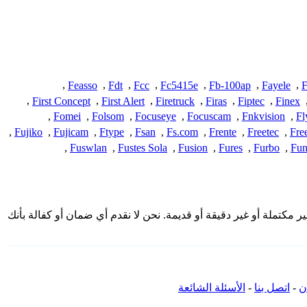
,
Feasso
,
Fdt
,
Fcc
,
Fc5415e
,
Fb-100ap
,
Fayele
,
F
,
First Concept
,
First Alert
,
Firetruck
,
Firas
,
Fiptec
,
Finex
,
Fomei
,
Folsom
,
Focuseye
,
Focuscam
,
Fnkvision
,
Fl
,
Fujiko
,
Fujicam
,
Ftype
,
Fsan
,
Fs.com
,
Frente
,
Freetec
,
Fre
,
Fuswlan
,
Fustes Sola
,
Fusion
,
Fures
,
Furbo
,
Fu
قدمة هنا من المجتمع وقد تكون غير مكتملة أو غير دقيقة أو قديمة. نحن لا نقدم أي ضمان أو كفالة بأنك
ن
-
اتصل بنا
-
الأسئلة الشائعة