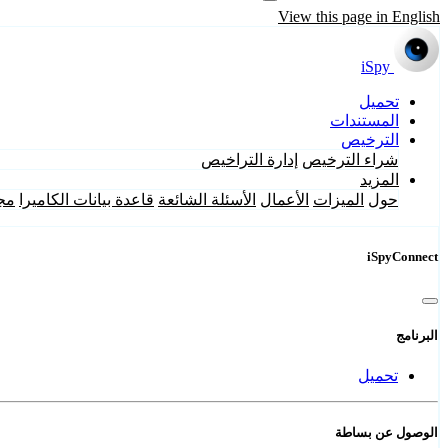
View this page in English
iSpy
تحميل
المستندات
الترخيص
شراء الترخيص
إدارة التراخيص
المزيد
حول
الميزات
الأعمال
الأسئلة الشائعة
قاعدة بيانات الكاميرا
مج
iSpyConnect
البرنامج
تحميل
الوصول عن بساطة