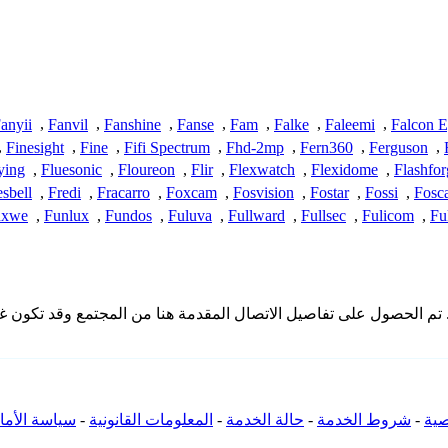
anyii
,
Fanvil
,
Fanshine
,
Fanse
,
Fam
,
Falke
,
Faleemi
,
Falcon 
,
Finesight
,
Fine
,
Fifi Spectrum
,
Fhd-2mp
,
Fern360
,
Ferguson
,
ying
,
Fluesonic
,
Floureon
,
Flir
,
Flexwatch
,
Flexidome
,
Flashfor
esbell
,
Fredi
,
Fracarro
,
Foxcam
,
Fosvision
,
Fostar
,
Fossi
,
Fosc
nxwe
,
Funlux
,
Fundos
,
Fuluva
,
Fullward
,
Fullsec
,
Fulicom
,
Fu
 لا تملك iSpyConnect أي انتماء أو ارتباط أو تجمع مع منتجات Fenton. تم الحصول على تفاصيل الاتصال الم
ية
-
شروط الخدمة
-
حالة الخدمة
-
المعلومات القانونية
-
سياسة الأما