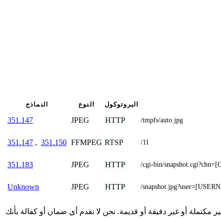
البروتوكول
النوع
النماذج
JPEG
HTTP
351.147
/tmpfs/auto.jpg
FFMPEG
RTSP
351.147
,
351.150
/11
JPEG
HTTP
351.183
/cgi-bin/snapshot.cgi
JPEG
HTTP
Unknown
/snapshot.jpg?user=[U
قدمة هنا من المجتمع وقد تكون غير مكتملة أو غير دقيقة أو قديمة. نحن لا نقدم أي ضمان أو كفالة بأنك