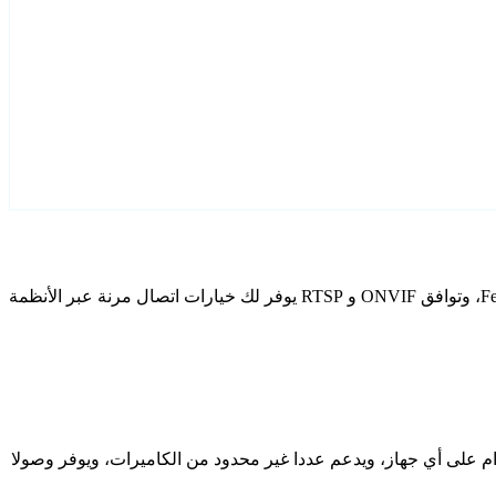
قم بتكوين Fenton كاميرات IP الخاصة بك باستخدام Agent DVR. يتضمن برنامج المراقبة المجاني الخاص بنا معالج إعداد مخصص لطرز Fenton، وتوافق ONVIF و RTSP يوفر لك خيارات اتصال مرنة عبر الأنظمة
دام على أي جهاز، ويدعم عددا غير محدود من الكاميرات، ويوفر وصولا