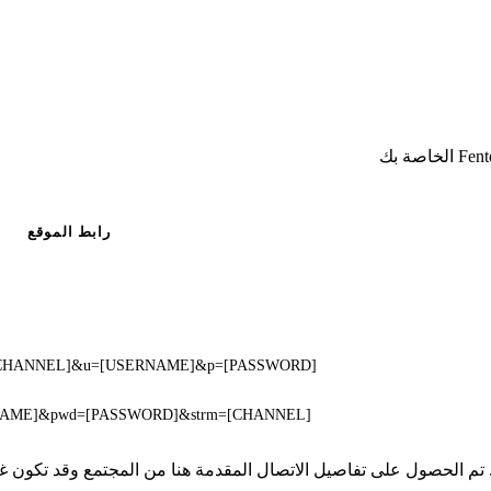
رابط الموقع
?chn=[CHANNEL]&u=[USERNAME]&p=[PASSWORD]
SERNAME]&pwd=[PASSWORD]&strm=[CHANNEL]
 لا تملك iSpyConnect أي انتماء أو ارتباط أو تجمع مع منتجات Fenton. تم الحصول على تفاصيل الاتصال الم