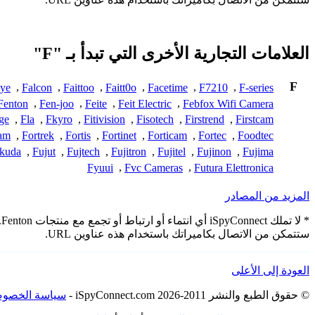
العلامات التجارية الأخرى التي تبدأ بـ "F"
F
Eye
,
Falcon
,
Faittoo
,
Faitt0o
,
Facetime
,
F7210
,
F-series
Fenton
,
Fen-joo
,
Feite
,
Feit Electric
,
Febfox Wifi Camera
ge
,
Fla
,
Fkyro
,
Fitivision
,
Fisotech
,
Firstrend
,
Firstcam
am
,
Fortrek
,
Fortis
,
Fortinet
,
Forticam
,
Fortec
,
Foodtec
kuda
,
Fujut
,
Fujtech
,
Fujitron
,
Fujitel
,
Fujinon
,
Fujima
Fyuui
,
Fvc Cameras
,
Futura Elettronica
المزيد من المصادر
*
ستتمكن من الاتصال بكاميراتك باستخدام هذه عناوين URL.
العودة إلى الأعلى
© حقوق الطبع والنشر 2011-2026 iSpyConnect.com -
سياسة الخصوص