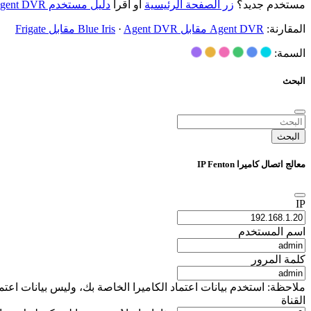
مستخدم جديد؟
زر الصفحة الرئيسية
أو اقرأ
دليل مستخدم Agent DVR
المقارنة:
Agent DVR مقابل Blue Iris
Agent DVR مقابل Frigate
·
السمة:
البحث
البحث
معالج اتصال كاميرا IP Fenton
IP
اسم المستخدم
كلمة المرور
ملاحظة: استخدم بيانات اعتماد الكاميرا الخاصة بك، وليس بيانات اعتماد تسجيل دخول iSpyConnect الخاصة بك. يتم استخدام هذه التفاصيل محليًا فقط لإنشاء عنوان URL 
القناة