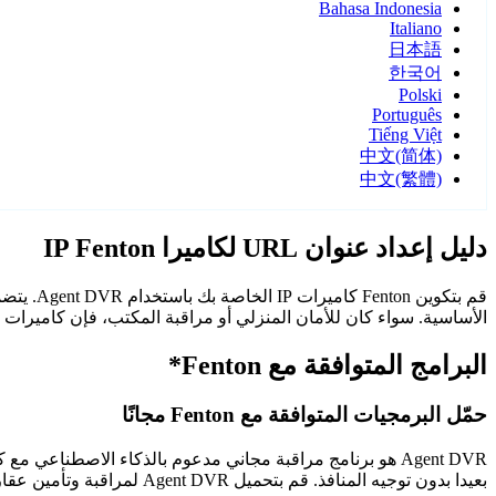
Bahasa Indonesia
Italiano
日本語
한국어
Polski
Português
Tiếng Việt
中文(简体)
中文(繁體)
دليل إعداد عنوان URL لكاميرا IP Fenton
الأساسية. سواء كان للأمان المنزلي أو مراقبة المكتب، فإن كاميرات Fenton مع Agent DVR توفر مراقبة موثوقة وآمنة.
البرامج المتوافقة مع Fenton*
حمّل البرمجيات المتوافقة مع Fenton مجانًا
Agent DVR هو برنامج مراقبة مجاني مدعوم بالذكاء الاصطن
بعيدا بدون توجيه المنافذ. قم بتحميل Agent DVR لمراقبة وتأمين عقارك على مدار الساعة.