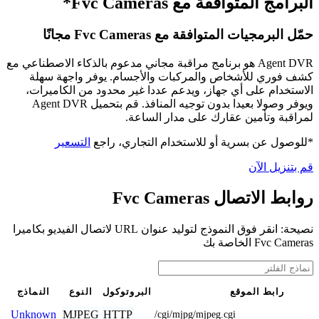
البرامج المتوافقة مع Fvc Cameras*
حمّل البرمجيات المتوافقة مع Fvc Cameras مجانًا
Agent DVR هو برنامج مراقبة مجاني مدعوم بالذكاء الاصطناعي مع
كشف فوري للأشخاص والمركبات والأجسام. يوفر واجهة سهلة
الاستخدام على أي جهاز، ويدعم عددا غير محدود من الكاميرات،
ويوفر وصولا بعيدا بدون توجيه المنافذ. قم بتحميل Agent DVR
لمراقبة وتأمين عقارك على مدار الساعة.
*للوصول عن بسرية أو للاستخدام التجاري، راجع
التسعير
قم بتنزيل الآن
روابط الاتصال Fvc Cameras
نصيحة: انقر فوق النموذج لتوليد عنوان URL لاتصال الفيديو بكاميرا
Fvc Cameras الخاصة بك
رابط الموقع
البروتوكول
النوع
النماذج
MJPEG
HTTP
Unknown
/cgi/mjpg/mjpeg.cgi