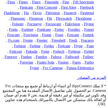
,
Firas
,
Fiptec
,
Finex
,
Finesight
,
Fine
,
Fifi Spectrum
,
Firstcam
,
First Concept
,
First Alert
,
Firetruck
Flashforge
,
Fla
,
Fkyro
,
Fitivision
,
Fisotech
,
Firstrend
,
Fluesonic
,
Floureon
,
Flir
,
Flexwatch
,
Flexidome
,
,
Folsom
,
Focuseye
,
Focuscam
,
Fnkvision
,
Flying
,
Fortis
,
Fortinet
,
Forticam
,
Fortec
,
Foodtec
,
Fomei
,
Foxcam
,
Fosvision
,
Fostar
,
Fossi
,
Foscam
,
Fortrek
,
Fs.com
,
Frente
,
Freetec
,
Freesbell
,
Fredi
,
Fracarro
,
Fujinon
,
Fujima
,
Fujiko
,
Fujicam
,
Ftype
,
Fsan
,
Fulicom
,
Fukuda
,
Fujut
,
Fujtech
,
Fujitron
,
Fujitel
,
Funxwe
,
Funlux
,
Fundos
,
Fuluva
,
Fullward
,
Fullsec
,
Fuswlan
,
Fustes Sola
,
Fusion
,
Fures
,
Furbo
Fyuui
,
Fvc Cameras
,
Futura Elettronica
المزيد من المصادر
* لا تملك iSpyConnect أي انتماء أو ارتباط أو تجمع مع منتجات Fvc
Cameras. تم الحصول على تفاصيل الاتصال المقدمة هنا من المجتمع
وقد تكون غير مكتملة أو غير دقيقة أو قديمة. نحن لا نقدم أي ضمان
أو كفالة بأنك ستتمكن من الاتصال بكاميراتك باستخدام هذه عناوين
URL.