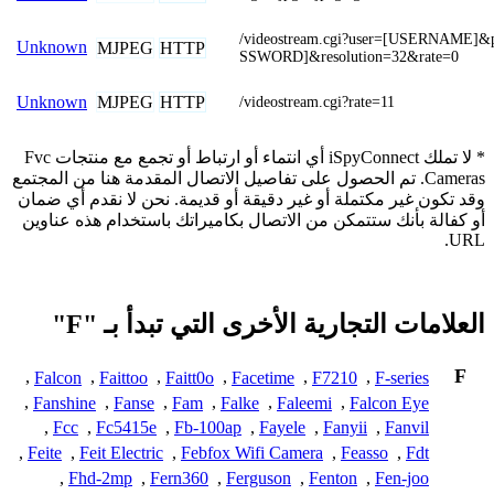
/videostream.cgi?user=[USERNAME]
Unknown
MJPEG
HTTP
SSWORD]&resolution=32&rate=0
MJPEG
HTTP
Unknown
/videostream.cgi?rate=11
* لا تملك iSpyConnect أي انتماء أو ارتباط أو تجمع مع منتجات Fvc
Cameras. تم الحصول على تفاصيل الاتصال المقدمة هنا من المجتمع
وقد تكون غير مكتملة أو غير دقيقة أو قديمة. نحن لا نقدم أي ضمان
أو كفالة بأنك ستتمكن من الاتصال بكاميراتك باستخدام هذه عناوين
URL.
العلامات التجارية الأخرى التي تبدأ بـ "F"
F
,
Falcon
,
Faittoo
,
Faitt0o
,
Facetime
,
F7210
,
F-series
,
Fanshine
,
Fanse
,
Fam
,
Falke
,
Faleemi
,
Falcon Eye
,
Fcc
,
Fc5415e
,
Fb-100ap
,
Fayele
,
Fanyii
,
Fanvil
,
Feite
,
Feit Electric
,
Febfox Wifi Camera
,
Feasso
,
Fdt
,
Fhd-2mp
,
Fern360
,
Ferguson
,
Fenton
,
Fen-joo