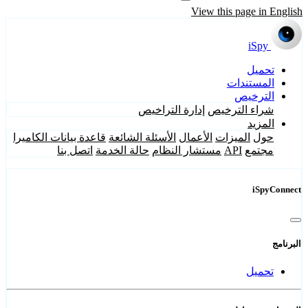
View this page in English
iSpy
تحميل
المستندات
الترخيص
شراء الترخيص
إدارة التراخيص
المزيد
حول
الميزات
الأعمال
الأسئلة الشائعة
قاعدة بيانات الكاميرا
مجتمع
API
مستشار النظام
حالة الخدمة
اتصل بنا
iSpyConnect
البرنامج
تحميل