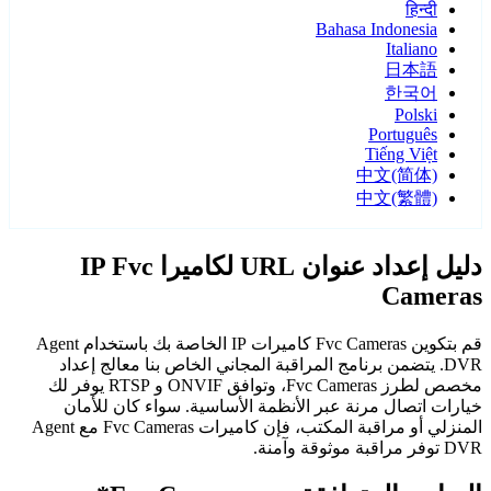
हिन्दी
Bahasa Indonesia
Italiano
日本語
한국어
Polski
Português
Tiếng Việt
中文(简体)
中文(繁體)
دليل إعداد عنوان URL لكاميرا IP Fvc
Cameras
قم بتكوين Fvc Cameras كاميرات IP الخاصة بك باستخدام Agent
DVR. يتضمن برنامج المراقبة المجاني الخاص بنا معالج إعداد
مخصص لطرز Fvc Cameras، وتوافق ONVIF و RTSP يوفر لك
خيارات اتصال مرنة عبر الأنظمة الأساسية. سواء كان للأمان
المنزلي أو مراقبة المكتب، فإن كاميرات Fvc Cameras مع Agent
DVR توفر مراقبة موثوقة وآمنة.