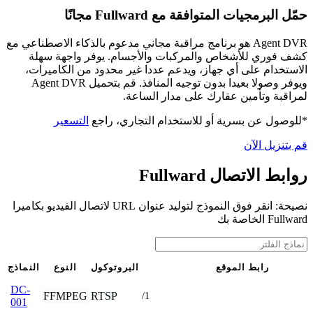
حمّل البرمجيات المتوافقة مع Fullward مجانًا
Agent DVR هو برنامج مراقبة مجاني مدعوم بالذكاء الاصطناعي مع
كشف فوري للأشخاص والمركبات والأجسام. يوفر واجهة سهلة
الاستخدام على أي جهاز، ويدعم عددا غير محدود من الكاميرات،
ويوفر وصولا بعيدا بدون توجيه المنافذ. قم بتحميل Agent DVR
لمراقبة وتأمين عقارك على مدار الساعة.
*للوصول عن بسرية أو للاستخدام التجاري، راجع
التسعير
قم بتنزيل الآن
روابط الاتصال Fullward
نصيحة: انقر فوق النموذج لتوليد عنوان URL لاتصال الفيديو بكاميرا
Fullward الخاصة بك
رابط الموقع
البروتوكول
النوع
النماذج
DC-
FFMPEG
RTSP
/1
001