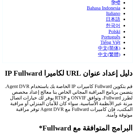
हिन्दी
Bahasa Indonesia
Italiano
日本語
한국어
Polski
Português
Tiếng Việt
中文(简体)
中文(繁體)
دليل إعداد عنوان URL لكاميرا IP Fullward
قم بتكوين Fullward كاميرات IP الخاصة بك باستخدام Agent DVR.
يتضمن برنامج المراقبة المجاني الخاص بنا معالج إعداد مخصص
لطرز Fullward، وتوافق ONVIF و RTSP يوفر لك خيارات اتصال
مرنة عبر الأنظمة الأساسية. سواء كان للأمان المنزلي أو مراقبة
المكتب، فإن كاميرات Fullward مع Agent DVR توفر مراقبة
موثوقة وآمنة.
البرامج المتوافقة مع Fullward*