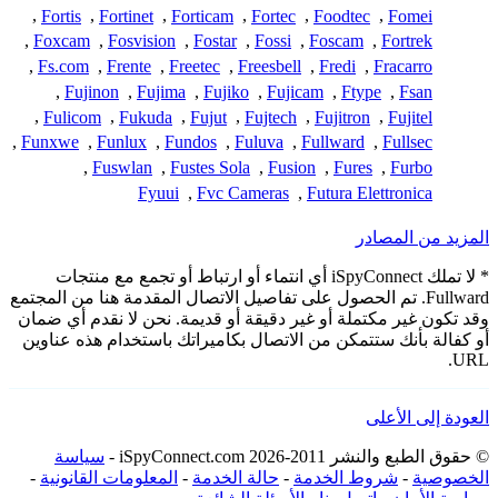
,
Fortis
,
Fortinet
,
Forticam
,
Fortec
,
Foodtec
,
Fomei
,
Foxcam
,
Fosvision
,
Fostar
,
Fossi
,
Foscam
,
Fortrek
,
Fs.com
,
Frente
,
Freetec
,
Freesbell
,
Fredi
,
Fracarro
,
Fujinon
,
Fujima
,
Fujiko
,
Fujicam
,
Ftype
,
Fsan
,
Fulicom
,
Fukuda
,
Fujut
,
Fujtech
,
Fujitron
,
Fujitel
,
Funxwe
,
Funlux
,
Fundos
,
Fuluva
,
Fullward
,
Fullsec
,
Fuswlan
,
Fustes Sola
,
Fusion
,
Fures
,
Furbo
Fyuui
,
Fvc Cameras
,
Futura Elettronica
المزيد من المصادر
* لا تملك iSpyConnect أي انتماء أو ارتباط أو تجمع مع منتجات
Fullward. تم الحصول على تفاصيل الاتصال المقدمة هنا من المجتمع
وقد تكون غير مكتملة أو غير دقيقة أو قديمة. نحن لا نقدم أي ضمان
أو كفالة بأنك ستتمكن من الاتصال بكاميراتك باستخدام هذه عناوين
URL.
العودة إلى الأعلى
© حقوق الطبع والنشر 2011-2026 iSpyConnect.com -
سياسة
الخصوصية
-
شروط الخدمة
-
حالة الخدمة
-
المعلومات القانونية
-