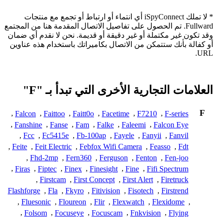
* لا تملك iSpyConnect أي انتماء أو ارتباط أو تجمع مع منتجات
Fullward. تم الحصول على تفاصيل الاتصال المقدمة هنا من المجتمع
وقد تكون غير مكتملة أو غير دقيقة أو قديمة. نحن لا نقدم أي ضمان
أو كفالة بأنك ستتمكن من الاتصال بكاميراتك باستخدام هذه عناوين
URL.
العلامات التجارية الأخرى التي تبدأ بـ "F"
F
,
Falcon
,
Faittoo
,
Faitt0o
,
Facetime
,
F7210
,
F-series
,
Fanshine
,
Fanse
,
Fam
,
Falke
,
Faleemi
,
Falcon Eye
,
Fcc
,
Fc5415e
,
Fb-100ap
,
Fayele
,
Fanyii
,
Fanvil
,
Feite
,
Feit Electric
,
Febfox Wifi Camera
,
Feasso
,
Fdt
,
Fhd-2mp
,
Fern360
,
Ferguson
,
Fenton
,
Fen-joo
,
Firas
,
Fiptec
,
Finex
,
Finesight
,
Fine
,
Fifi Spectrum
,
Firstcam
,
First Concept
,
First Alert
,
Firetruck
Flashforge
,
Fla
,
Fkyro
,
Fitivision
,
Fisotech
,
Firstrend
,
Fluesonic
,
Floureon
,
Flir
,
Flexwatch
,
Flexidome
,
,
Folsom
,
Focuseye
,
Focuscam
,
Fnkvision
,
Flying