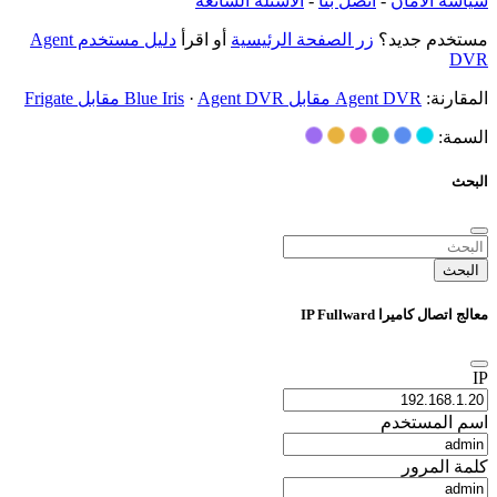
سياسة الأمان
-
اتصل بنا
-
الأسئلة الشائعة
مستخدم جديد؟
زر الصفحة الرئيسية
أو اقرأ
دليل مستخدم Agent
DVR
المقارنة:
Agent DVR مقابل Blue Iris
Agent DVR مقابل Frigate
·
السمة:
البحث
البحث
معالج اتصال كاميرا IP Fullward
IP
اسم المستخدم
كلمة المرور