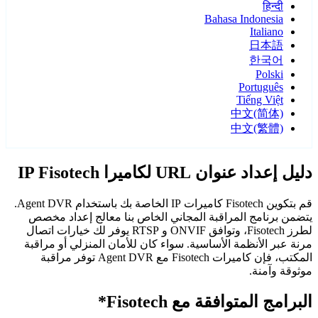
हिन्दी
Bahasa Indonesia
Italiano
日本語
한국어
Polski
Português
Tiếng Việt
中文(简体)
中文(繁體)
دليل إعداد عنوان URL لكاميرا IP Fisotech
قم بتكوين Fisotech كاميرات IP الخاصة بك باستخدام Agent DVR.
يتضمن برنامج المراقبة المجاني الخاص بنا معالج إعداد مخصص
لطرز Fisotech، وتوافق ONVIF و RTSP يوفر لك خيارات اتصال
مرنة عبر الأنظمة الأساسية. سواء كان للأمان المنزلي أو مراقبة
المكتب، فإن كاميرات Fisotech مع Agent DVR توفر مراقبة
موثوقة وآمنة.
البرامج المتوافقة مع Fisotech*