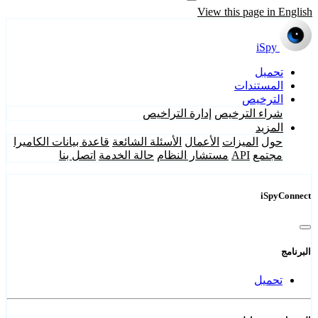
View this page in English
iSpy
تحميل
المستندات
الترخيص
شراء الترخيص
إدارة التراخيص
المزيد
حول
الميزات
الأعمال
الأسئلة الشائعة
قاعدة بيانات الكاميرا
مجتمع
API
مستشار النظام
حالة الخدمة
اتصل بنا
iSpyConnect
البرنامج
تحميل