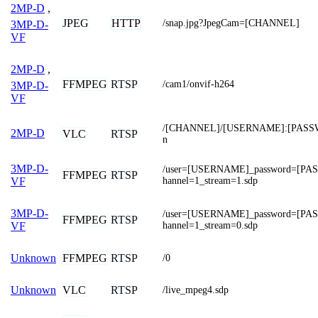
2MP-D
,
JPEG
HTTP
/snap.jpg?JpegCam=[CHANNEL]
3MP-D-
VF
2MP-D
,
FFMPEG
RTSP
/cam1/onvif-h264
3MP-D-
VF
/[CHANNEL]/[USERNAME]:[PASS
2MP-D
VLC
RTSP
n
3MP-D-
/user=[USERNAME]_password=[P
FFMPEG
RTSP
hannel=1_stream=1.sdp
VF
3MP-D-
/user=[USERNAME]_password=[P
FFMPEG
RTSP
hannel=1_stream=0.sdp
VF
FFMPEG
RTSP
Unknown
/0
VLC
RTSP
Unknown
/live_mpeg4.sdp