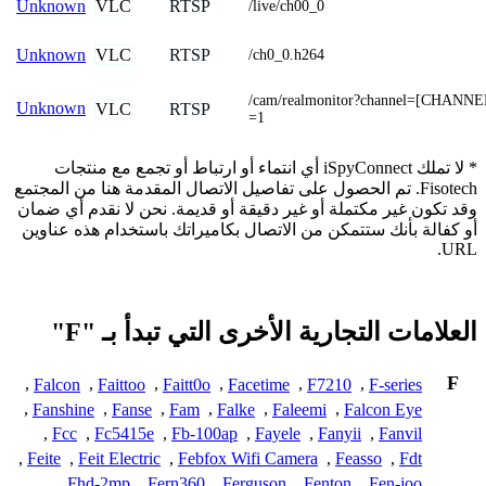
VLC
RTSP
Unknown
/live/ch00_0
VLC
RTSP
Unknown
/ch0_0.h264
/cam/realmonitor?channel=[CHANNE
Unknown
VLC
RTSP
=1
* لا تملك iSpyConnect أي انتماء أو ارتباط أو تجمع مع منتجات
Fisotech. تم الحصول على تفاصيل الاتصال المقدمة هنا من المجتمع
وقد تكون غير مكتملة أو غير دقيقة أو قديمة. نحن لا نقدم أي ضمان
أو كفالة بأنك ستتمكن من الاتصال بكاميراتك باستخدام هذه عناوين
URL.
العلامات التجارية الأخرى التي تبدأ بـ "F"
F
,
Falcon
,
Faittoo
,
Faitt0o
,
Facetime
,
F7210
,
F-series
,
Fanshine
,
Fanse
,
Fam
,
Falke
,
Faleemi
,
Falcon Eye
,
Fcc
,
Fc5415e
,
Fb-100ap
,
Fayele
,
Fanyii
,
Fanvil
,
Feite
,
Feit Electric
,
Febfox Wifi Camera
,
Feasso
,
Fdt
,
Fhd-2mp
,
Fern360
,
Ferguson
,
Fenton
,
Fen-joo