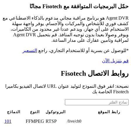
حمّل البرمجيات المتوافقة مع Fisotech مجانًا
Agent DVR هو برنامج مراقبة مجاني مدعوم بالذكاء الاصطناعي مع
كشف فوري للأشخاص والمركبات والأجسام. يوفر واجهة سهلة
الاستخدام على أي جهاز، ويدعم عددا غير محدود من الكاميرات،
ويوفر وصولا بعيدا بدون توجيه المنافذ. قم بتحميل Agent DVR
لمراقبة وتأمين عقارك على مدار الساعة.
*للوصول عن بسرية أو للاستخدام التجاري، راجع
التسعير
قم بتنزيل الآن
روابط الاتصال Fisotech
نصيحة: انقر فوق النموذج لتوليد عنوان URL لاتصال الفيديو بكاميرا
Fisotech الخاصة بك
رابط الموقع
البروتوكول
النوع
النماذج
FFMPEG
RTSP
101
/live/ch0