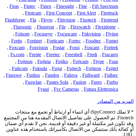
,
Firas
,
Fiptec
,
Finex
,
Finesight
,
Fine
,
Fifi Spectrum
,
Firstcam
,
First Concept
,
First Alert
,
Firetruck
Flashforge
,
Fla
,
Fkyro
,
Fitivision
,
Fisotech
,
Firstrend
,
Fluesonic
,
Floureon
,
Flir
,
Flexwatch
,
Flexidome
,
,
Folsom
,
Focuseye
,
Focuscam
,
Fnkvision
,
Flying
,
Fortis
,
Fortinet
,
Forticam
,
Fortec
,
Foodtec
,
Fomei
,
Foxcam
,
Fosvision
,
Fostar
,
Fossi
,
Foscam
,
Fortrek
,
Fs.com
,
Frente
,
Freetec
,
Freesbell
,
Fredi
,
Fracarro
,
Fujinon
,
Fujima
,
Fujiko
,
Fujicam
,
Ftype
,
Fsan
,
Fulicom
,
Fukuda
,
Fujut
,
Fujtech
,
Fujitron
,
Fujitel
,
Funxwe
,
Funlux
,
Fundos
,
Fuluva
,
Fullward
,
Fullsec
,
Fuswlan
,
Fustes Sola
,
Fusion
,
Fures
,
Furbo
Fyuui
,
Fvc Cameras
,
Futura Elettronica
المزيد من المصادر
* لا تملك iSpyConnect أي انتماء أو ارتباط أو تجمع مع منتجات
Fisotech. تم الحصول على تفاصيل الاتصال المقدمة هنا من المجتمع
وقد تكون غير مكتملة أو غير دقيقة أو قديمة. نحن لا نقدم أي ضمان
أو كفالة بأنك ستتمكن من الاتصال بكاميراتك باستخدام هذه عناوين
URL.